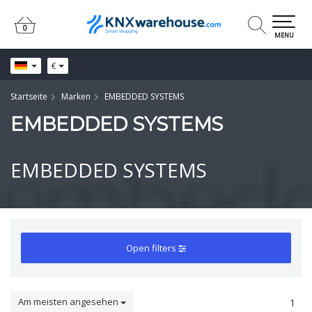
0
0
MENU
€
Startseite
Marken
EMBEDDED SYSTEMS
EMBEDDED SYSTEMS
EMBEDDED SYSTEMS
Open filters
Am meisten angesehen
1