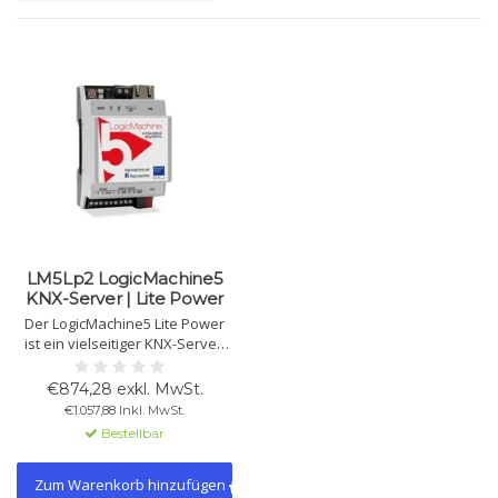
LM5Lp2 LogicMachine5
KNX-Server | Lite Power
Der LogicMachine5 Lite Power
ist ein vielseitiger KNX-Server,
der als Gateway, Logik-Engine
und Visualisierungsplattform
€874,28 exkl. MwSt.
dient. Unterstützt KNX, Modbus,
€1.057,88 Inkl. MwSt.
BACnet u. a., mit Cloud-
Bestellbar
Integration, Sprachsteuerung
und KNX IP-Router.
Zum Warenkorb hinzufügen