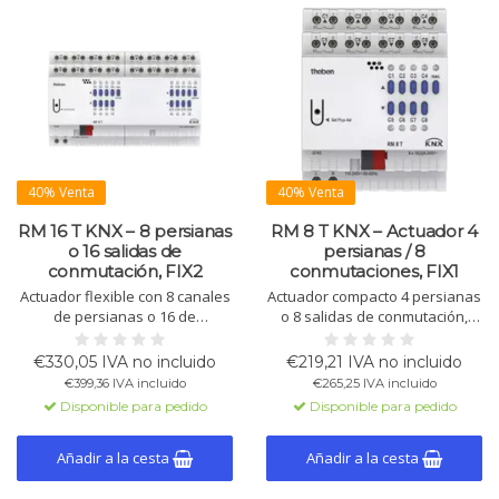
40% Venta
40% Venta
RM 16 T KNX – 8 persianas
RM 8 T KNX – Actuador 4
o 16 salidas de
persianas / 8
conmutación, FIX2
conmutaciones, FIX1
Actuador flexible con 8 canales
Actuador compacto 4 persianas
de persianas o 16 de
o 8 salidas de conmutación,
conmutación (hasta 16 A). Para
FIX1. LED, control manual, para
toldos, ventanas o ventilación.
sombreado, ventanas,
€330,05 IVA no incluido
€219,21 IVA no incluido
Con LED y control manual.
ventilación (16 A).
€399,36 IVA incluido
€265,25 IVA incluido
Disponible para pedido
Disponible para pedido
Añadir a la cesta
Añadir a la cesta