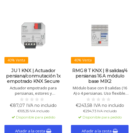
40% Venta
40% Venta
JU 1 KNX | Actuador
RMG 8 T KNX | 8 salidas/4
persiana/conmutación 1x
persianas 16 A módulo
empotrado KNX Secure
base MIX2
Actuador empotrado para
Módulo base con 8 salidas (16
persianas, estores y
A) o 4 persianas. Uso flexible,
compuertas. Funciona como
ampliable a 24 canales. Control
actuador de persiana o
manual y LED por canal. Apto
€87,07 IVA no incluido
€243,58 IVA no incluido
conmutador de 2 canales. Con
para cargas estándar, con KNX
€105,35 IVA incluido
€294,73 IVA incluido
KNX Data Secure, ventilación y
Data Secure.
Disponible para pedido
Disponible para pedido
entradas binarias.
Añadir a la cesta
Añadir a la cesta