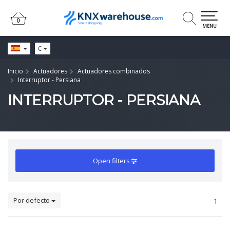
0
0
MENU
€
Inicio
Actuadores
Actuadores combinados
Interruptor - Persiana
INTERRUPTOR - PERSIANA
Open filters
Por defecto
1