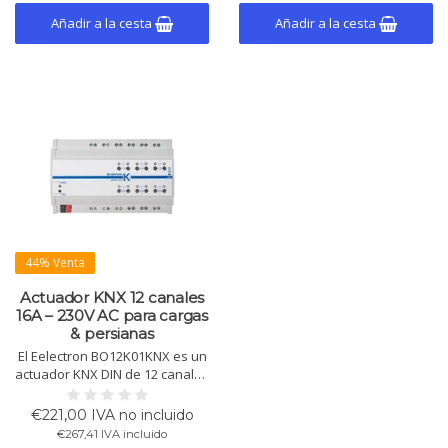
del edificio.
Añadir a la cesta
Añadir a la cesta
44% Venta
Actuador KNX 12 canales
16A – 230V AC para cargas
& persianas
El Eelectron BO12K01KNX es un
actuador KNX DIN de 12 canales
con relés de 16A para
iluminación, cargas eléctricas y
€221,00 IVA no incluido
control de persianas o estores.
€267,41 IVA incluido
Incluye 8 funciones lógicas e