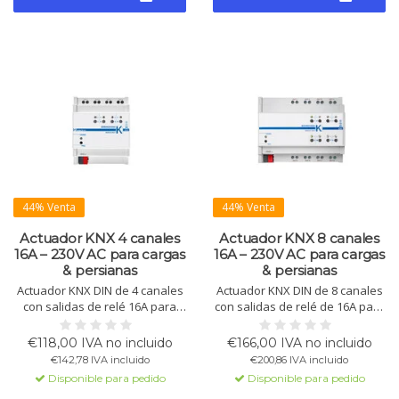
44% Venta
44% Venta
Actuador KNX 4 canales
Actuador KNX 8 canales
16A – 230V AC para cargas
16A – 230V AC para cargas
& persianas
& persianas
Actuador KNX DIN de 4 canales
Actuador KNX DIN de 8 canales
con salidas de relé 16A para
con salidas de relé de 16A para
iluminación, cargas y control de
iluminación, cargas generales y
persianas o estores. Incluye 8
control de persianas o estores.
€118,00 IVA no incluido
€166,00 IVA no incluido
bloques lógicos y una interfaz
Incluye 8 funciones lógicas y
€142,78 IVA incluido
€200,86 IVA incluido
KNX integrada para una
una interfaz KNX integrada
Disponible para pedido
Disponible para pedido
automatización fiable.
para una automatización fiable