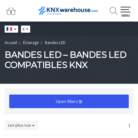
0
0
MENU
€
Accueil
Éclairage
Bandes LED
BANDES LED – BANDES LED
COMPATIBLES KNX
Open filters
Les plus vus
1