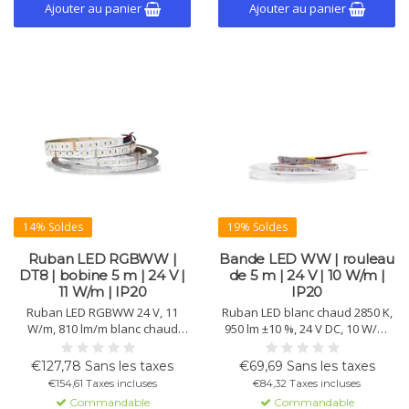
Ajouter au panier
Ajouter au panier
14% Soldes
19% Soldes
Ruban LED RGBWW |
Bande LED WW | rouleau
DT8 | bobine 5 m | 24 V |
de 5 m | 24 V | 10 W/m |
11 W/m | IP20
IP20
Ruban LED RGBWW 24 V, 11
Ruban LED blanc chaud 2850 K,
W/m, 810 lm/m blanc chaud
950 lm ±10 %, 24 V DC, 10 W/m,
2800 K, IP20. Compatible DT8
IP20. CRI >90, durée de vie
pour contrôle dynamique des
>50.000 h et bande 3M pour
€127,78 Sans les taxes
€69,69 Sans les taxes
couleurs, CRI >90 (WW), 96
pose facile. Bobine de 5 m avec
€154,61 Taxes incluses
€84,32 Taxes incluses
LED/m, bobine 5 m avec adhésif
102 puces/m.
Commandable
Commandable