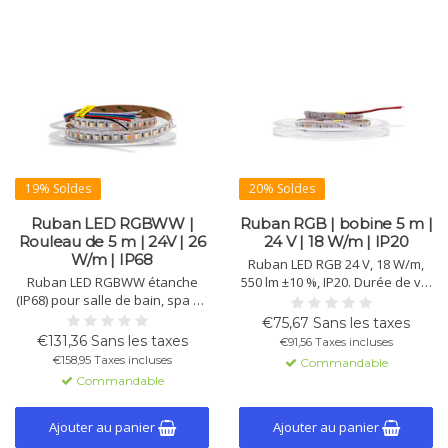
19% Soldes
20% Soldes
Ruban LED RGBWW |
Ruban RGB | bobine 5 m |
Rouleau de 5 m | 24V | 26
24 V | 18 W/m | IP20
W/m | IP68
Ruban LED RGB 24 V, 18 W/m,
Ruban LED RGBWW étanche
550 lm ±10 %, IP20. Durée de vie
(IP68) pour salle de bain, spa ou
>50.000 h, 102 puces/m, bobine
extérieur. 24V, 26 W/m, blanc
5 m, adhésif 3M pour pose
€75,67 Sans les taxes
chaud 2850K, 1400 lm, 96
facile. Flexible pour éclairage
€131,36 Sans les taxes
€91,56 Taxes incluses
puces/m, CRI 71, >50.000 h, 120°,
d’ambiance.
€158,95 Taxes incluses
Commandable
SMD 5050, bande 3M.
Commandable
Ajouter au panier
Ajouter au panier