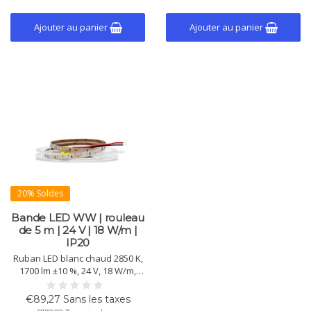
3M.
Ajouter au panier
Ajouter au panier
20% Soldes
Bande LED WW | rouleau
de 5 m | 24 V | 18 W/m |
IP20
Ruban LED blanc chaud 2850 K,
1700 lm ±10 %, 24 V, 18 W/m,
IP20. CRI >90, 102 puces/m, 2835
SMD, durée de vie >50.000 h,
€89,27 Sans les taxes
adhésif 3M. Bobine de 5 m pour