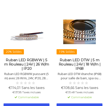
20% Soldes
19% Soldes
Ruban LED RGBWW | 5
Ruban LED DTW | 5 m
m Rouleau | 24V | 26 W/m
Rouleau | 24V | 18 W/m |
| IP20
IP68
Ruban LED RGBWW puissant (5
Ruban LED DTW étanche (IP68)
m) avec 26 W/m, 24V, IP20, 2850
pour salle de bain, spa ou
K, 1400 lm ±10 % et 96 chips/m.
extérieur. DTW : la lumière
Créez une ambiance colorée ou
devient plus chaude en
€114,01 Sans les taxes
€108,66 Sans les taxes
chaleureuse, >90 CRI, dimmable
diminuant (2000K–6500K). 5 m,
€137,95 Taxes incluses
€131,48 Taxes incluses
PWM, durée >50.000 h, adhésif
18 W/m, 24V, 1200 lm, 102
Commandable
Commandable
3M inclus.
chips/m, CRI >90, >50.000 h,
adhésif 3M.