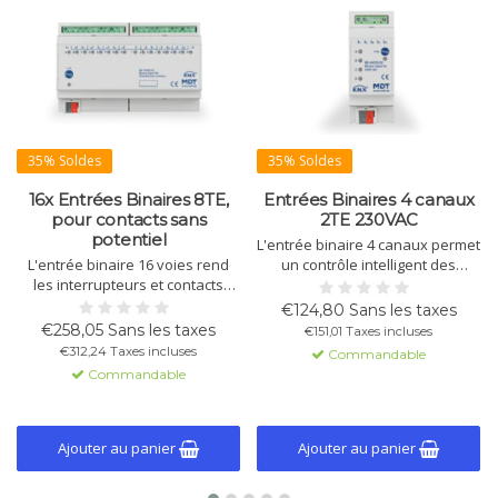
35% Soldes
35% Soldes
16x Entrées Binaires 8TE,
Entrées Binaires 4 canaux
pour contacts sans
2TE 230VAC
potentiel
L'entrée binaire 4 canaux permet
L'entrée binaire 16 voies rend
un contrôle intelligent des
les interrupteurs et contacts
interrupteurs ou contacts
"intelligents" dans les systèmes
conventionnels. L'appareil prend
€124,80 Sans les taxes
KNX. Prise en charge de la
en charge les signaux 230VAC et
€258,05 Sans les taxes
€151,01 Taxes incluses
commande courte/longue,
est compatible KNX.
€312,24 Taxes incluses
Commandable
logique intégrée, et fonctions de
Commandable
comptage étendues. Idéal pour
interrupteurs et contacts de
fenêtres.
Ajouter au panier
Ajouter au panier