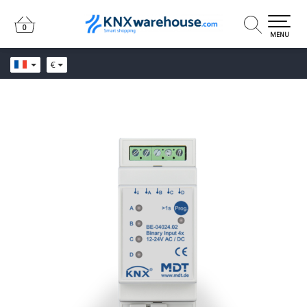
0
0
MENU
€