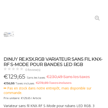
DINUY RE.K5X.RGB VARIATEUR SANS FIL KNX-
RF S-MODE POUR BANDES LED RGB
0 Review(s)
€
129,65
€230,49 Sans les taxes
Sans les taxes
€
278,89 Taxes incluses.
€156,88
Taxes incluses
Pas en stock dans notre entrepôt, mais disponible sur
commande.
Prix unitaire: €129,65 / Article
Variateur sans fil KNX-RF S-Mode pour rubans LED RGB. 3