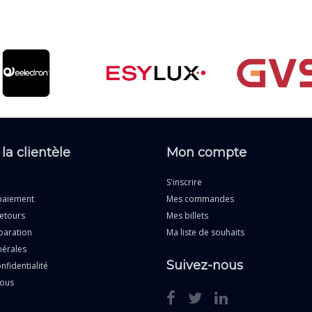
 la clientèle
Mon compte
S'inscrire
paiement
Mes commandes
etours
Mes billets
paration
Ma liste de souhaits
nérales
Suivez-nous
nfidentialité
nous