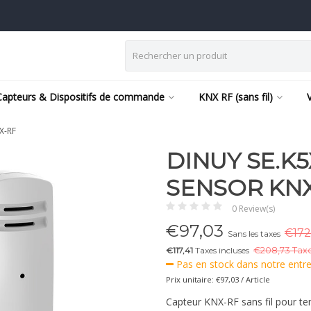
Capteurs & Dispositifs de commande
KNX RF (sans fil)
X-RF
DINUY SE.K5
SENSOR KN
0 Review(s)
€
97,03
€172
Sans les taxes
€117,41
Taxes incluses
€
208,73 Taxe
Pas en stock dans notre entr
Prix unitaire: €97,03 / Article
Capteur KNX-RF sans fil pour t