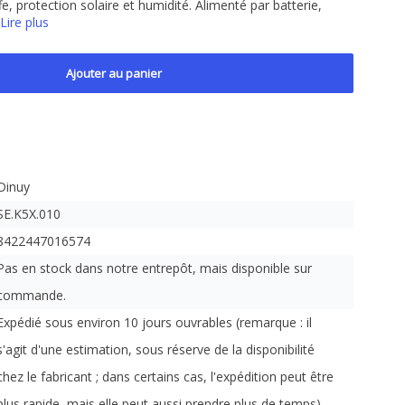
, protection solaire et humidité. Alimenté par batterie,
Lire plus
Ajouter au panier
Dinuy
SE.K5X.010
8422447016574
Pas en stock dans notre entrepôt, mais disponible sur
commande.
Expédié sous environ 10 jours ouvrables (remarque : il
s'agit d'une estimation, sous réserve de la disponibilité
chez le fabricant ; dans certains cas, l'expédition peut être
plus rapide, mais elle peut aussi prendre plus de temps).