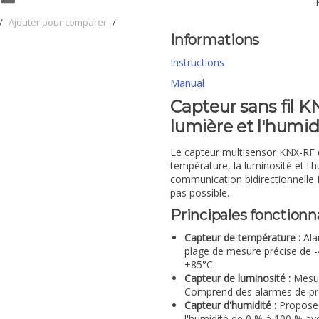
/
Ajouter pour comparer
/
Informations
Instructions
Manual
Capteur sans fil K
lumière et l'humid
Le capteur multisensor KNX-RF 
température, la luminosité et l'
communication bidirectionnelle KN
pas possible.
Principales fonctionna
Capteur de température :
Ala
plage de mesure précise de -
+85°C.
Capteur de luminosité :
Mesure
Comprend des alarmes de prot
Capteur d'humidité :
Propose 
l'humidité de 0 % à 100 % av