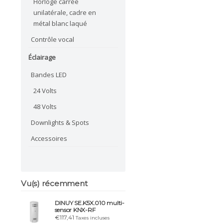
Horloge carrée
unilatérale, cadre en
métal blanc laqué
Contrôle vocal
Éclairage
Bandes LED
24 Volts
48 Volts
Downlights & Spots
Accessoires
Vu(s) récemment
DINUY SE.K5X.010 multi-
sensor KNX-RF
€117,41
Taxes incluses