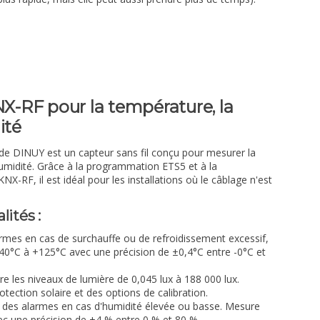
NX-RF pour la température, la
ité
de DINUY est un capteur sans fil conçu pour mesurer la
humidité. Grâce à la programmation ETS5 et à la
X-RF, il est idéal pour les installations où le câblage n'est
lités :
rmes en cas de surchauffe ou de refroidissement excessif,
40°C à +125°C avec une précision de ±0,4°C entre -0°C et
 les niveaux de lumière de 0,045 lux à 188 000 lux.
ection solaire et des options de calibration.
des alarmes en cas d'humidité élevée ou basse. Mesure
ec une précision de ±4 % entre 0 % et 80 %.