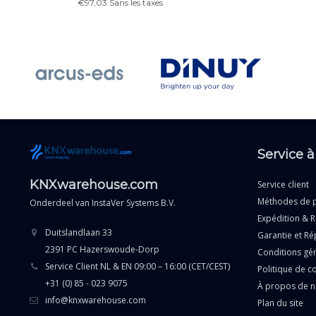
€97,03 Sans les taxes
Service à
KNXwarehouse.com
Service client
Méthodes de 
Onderdeel van
InstaVer Systems B.V.
Expédition & R
Duitslandlaan 33
Garantie et Ré
2391 PC Hazerswoude-Dorp
Conditions gé
Service Client NL & EN 09:00 – 16:00 (CET/CEST)
Politique de co
+31 (0) 85 - 023 9075
À propos de 
info@knxwarehouse.com
Plan du site