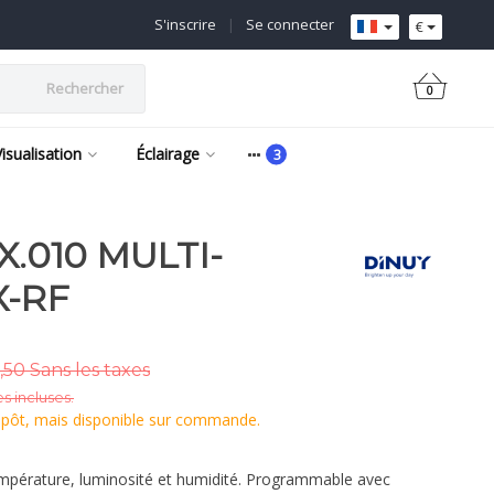
S'inscrire
|
Se connecter
€
Rechercher
0
Visualisation
Éclairage
X.010 MULTI-
X-RF
,50 Sans les taxes
s incluses.
epôt, mais disponible sur commande.
empérature, luminosité et humidité. Programmable avec