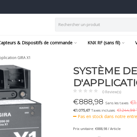
Capteurs & Dispositifs de commande
KNX RF (sans fil)
pplication GIRA X1
SYSTÈME D
D'APPLICATI
0 Review(s)
€
888,98
€1
Sans les taxes
€1.075,67
Taxes incluses
€
1.244,98 
Pas en stock dans notre entr
Prix unitaire: €888,98 / Article