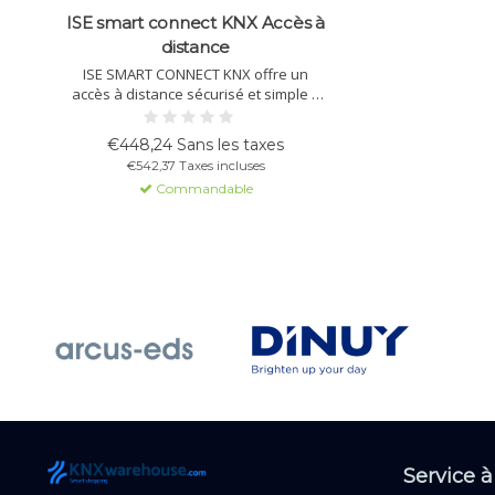
ISE smart connect KNX Accès à
distance
ISE SMART CONNECT KNX offre un
accès à distance sécurisé et simple à
vos installations domotiques.
Installation rapide et prise en charge
€448,24 Sans les taxes
complète de KNX Secure pour une
€542,37 Taxes incluses
protection optimale des données.
Commandable
Service à