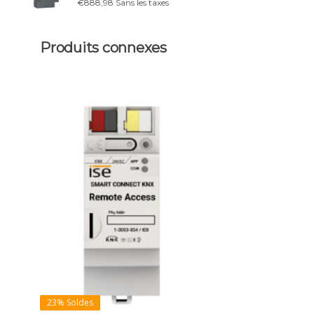
€888,98 Sans les taxes
Produits connexes
23% Soldes