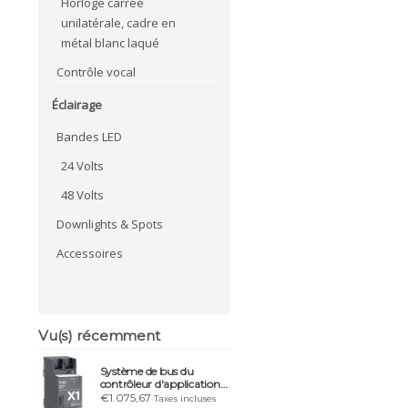
Horloge carrée
unilatérale, cadre en
métal blanc laqué
Contrôle vocal
Éclairage
Bandes LED
24 Volts
48 Volts
Downlights & Spots
Accessoires
Vu(s) récemment
Système de bus du
contrôleur d'application
GIRA X1
€1.075,67
Taxes incluses