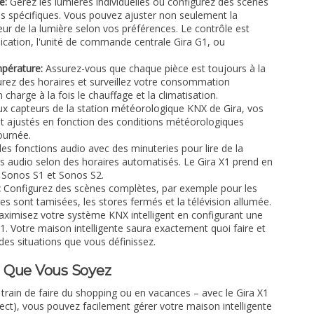
e:
Gérez les lumières individuelles ou configurez des scènes
ons spécifiques. Vous pouvez ajuster non seulement la
eur de la lumière selon vos préférences. Le contrôle est
plication, l'unité de commande centrale Gira G1, ou
mpérature:
Assurez-vous que chaque pièce est toujours à la
urez des horaires et surveillez votre consommation
 charge à la fois le chauffage et la climatisation.
x capteurs de la station météorologique KNX de Gira, vos
 ajustés en fonction des conditions météorologiques
journée.
s fonctions audio avec des minuteries pour lire de la
 audio selon des horaires automatisés. Le Gira X1 prend en
s Sonos S1 et Sonos S2.
:
Configurez des scènes complètes, par exemple pour les
es sont tamisées, les stores fermés et la télévision allumée.
ximisez votre système KNX intelligent en configurant une
1. Votre maison intelligente saura exactement quoi faire et
des situations que vous définissez.
ù Que Vous Soyez
train de faire du shopping ou en vacances – avec le Gira X1
ect), vous pouvez facilement gérer votre maison intelligente