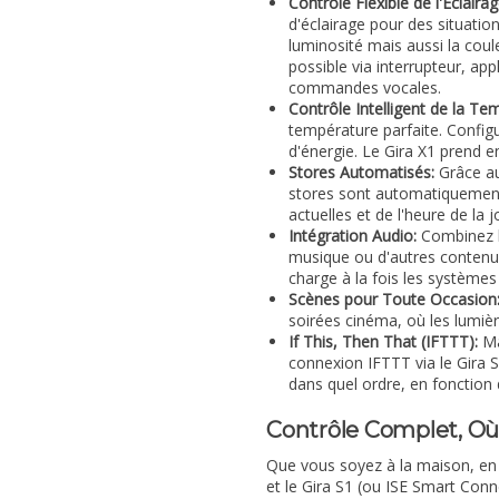
Contrôle Flexible de l'Éclairag
d'éclairage pour des situati
luminosité mais aussi la coul
possible via interrupteur, ap
commandes vocales.
Contrôle Intelligent de la Te
température parfaite. Config
d'énergie. Le Gira X1 prend en
Stores Automatisés:
Grâce au
stores sont automatiquement
actuelles et de l'heure de la 
Intégration Audio:
Combinez le
musique ou d'autres contenus
charge à la fois les système
Scènes pour Toute Occasion
soirées cinéma, où les lumièr
If This, Then That (IFTTT):
Ma
connexion IFTTT via le Gira S
dans quel ordre, en fonction 
Contrôle Complet, O
Que vous soyez à la maison, en 
et le Gira S1 (ou ISE Smart Conn