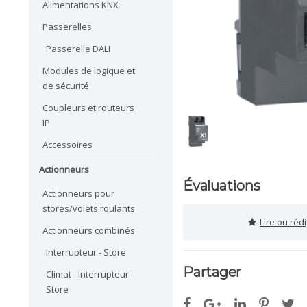
Alimentations KNX
Passerelles
Passerelle DALI
Modules de logique et
de sécurité
Coupleurs et routeurs
IP
Accessoires
Actionneurs
Évaluations
Actionneurs pour
stores/volets roulants
Lire ou réd
Actionneurs combinés
Interrupteur - Store
Partager
Climat - Interrupteur -
Store