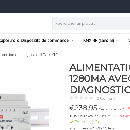
Capteurs & Dispositifs de commande
KNX RF (sans fil)
fonction de diagnostic +30Vdc 4TE
ALIMENTATI
1280MA AVE
DIAGNOSTIC
0 Review(s)
€
238,95
€26
Sans les taxes
€289,13
Taxes incluses
€
321,26 Tax
En stock (13)
Prix unitaire: €238,95 / Article