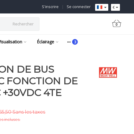
S'inscrire
|
Se connecter
€
Rechercher
0
Visualisation
Éclairage
ON DE BUS
C FONCTION DE
 +30VDC 4TE
5,50 Sans les taxes
es incluses.