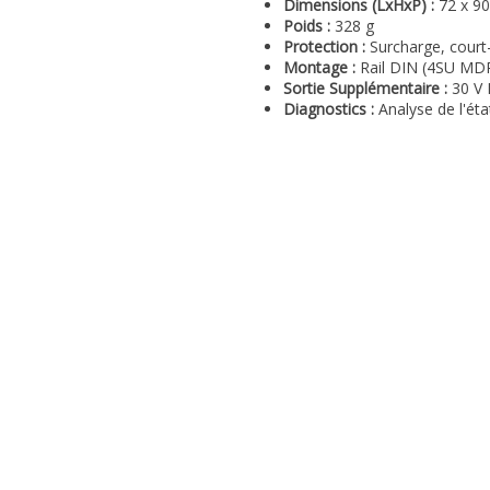
Dimensions (LxHxP) :
72 x 9
Poids :
328 g
Protection :
Surcharge, court-
Montage :
Rail DIN (4SU MD
Sortie Supplémentaire :
30 V D
Diagnostics :
Analyse de l'éta