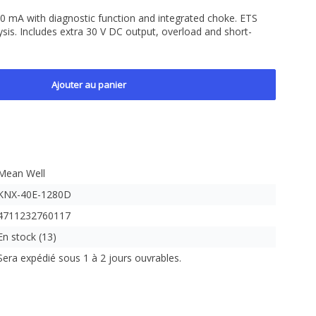
mA with diagnostic function and integrated choke. ETS
ysis. Includes extra 30 V DC output, overload and short-
Ajouter au panier
Mean Well
KNX-40E-1280D
4711232760117
En stock (13)
Sera expédié sous 1 à 2 jours ouvrables.