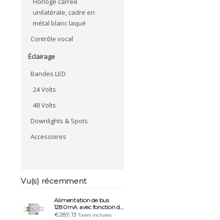
Horloge carrée
unilatérale, cadre en
métal blanc laqué
Contrôle vocal
Éclairage
Bandes LED
24 Volts
48 Volts
Downlights & Spots
Accessoires
Vu(s) récemment
Alimentation de bus
1280mA avec fonction de
diagnostic +30Vdc 4TE
€289,13
Taxes incluses