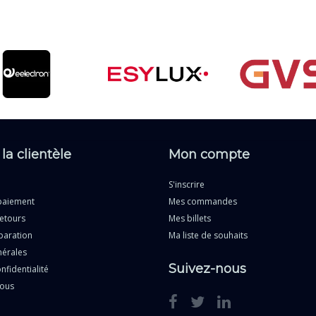
 la clientèle
Mon compte
S'inscrire
paiement
Mes commandes
etours
Mes billets
paration
Ma liste de souhaits
nérales
Suivez-nous
nfidentialité
nous