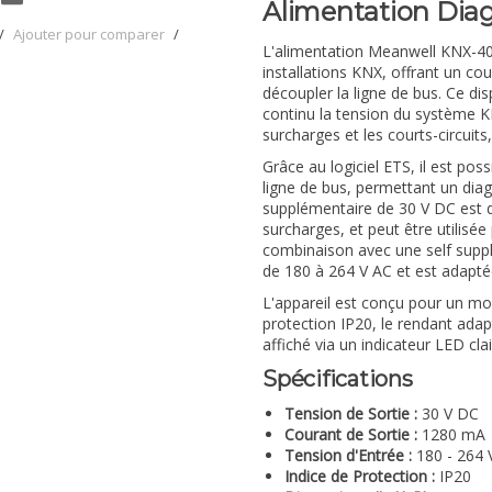
Alimentation Dia
/
Ajouter pour comparer
/
L'alimentation Meanwell KNX-40E
installations KNX, offrant un co
découpler la ligne de bus. Ce dis
continu la tension du système KN
surcharges et les courts-circuits
Grâce au logiciel ETS, il est pos
ligne de bus, permettant un diag
supplémentaire de 30 V DC est di
surcharges, et peut être utilisé
combinaison avec une self suppl
de 180 à 264 V AC et est adapté
L'appareil est conçu pour un mo
protection IP20, le rendant adapté
affiché via un indicateur LED clai
Spécifications
Tension de Sortie :
30 V DC
Courant de Sortie :
1280 mA
Tension d'Entrée :
180 - 264 
Indice de Protection :
IP20