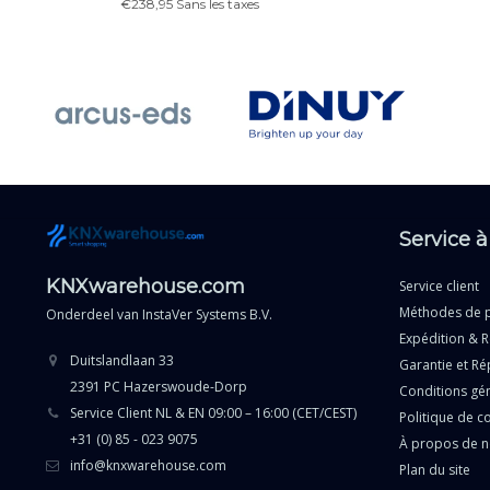
€238,95 Sans les taxes
Service à
KNXwarehouse.com
Service client
Méthodes de 
Onderdeel van
InstaVer Systems B.V.
Expédition & R
Duitslandlaan 33
Garantie et Ré
2391 PC Hazerswoude-Dorp
Conditions gé
Service Client NL & EN 09:00 – 16:00 (CET/CEST)
Politique de co
+31 (0) 85 - 023 9075
À propos de 
info@knxwarehouse.com
Plan du site