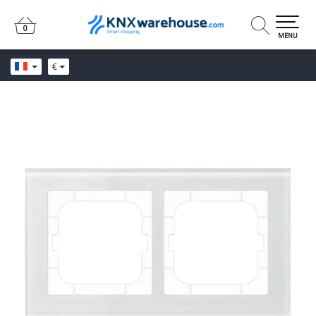
0
0
MENU
€