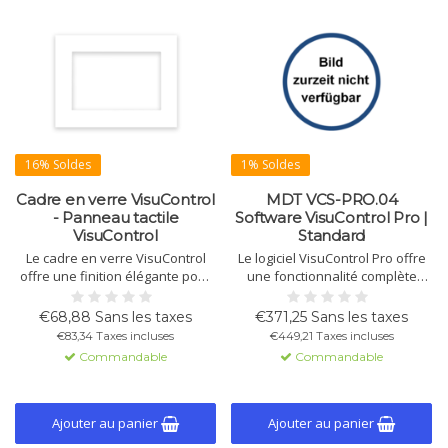
16% Soldes
1% Soldes
Cadre en verre VisuControl
MDT VCS-PRO.04
- Panneau tactile
Software VisuControl Pro |
VisuControl
Standard
Le cadre en verre VisuControl
Le logiciel VisuControl Pro offre
offre une finition élégante pour
une fonctionnalité complète
le panneau tactile VisuControl.
pour la programmation des
Disponible en blanc, noir et acier
panneaux tactiles VisuControl.
€68,88 Sans les taxes
€371,25 Sans les taxes
inoxydable brossé. Idéal pour le
Disponible uniquement en
€83,34 Taxes incluses
€449,21 Taxes incluses
montage mural et convient
anglais, il prend en charge les
Commandable
Commandable
parfaitement aux panneaux de
réglages personnalisés.
7" et 10".
Ajouter au panier
Ajouter au panier