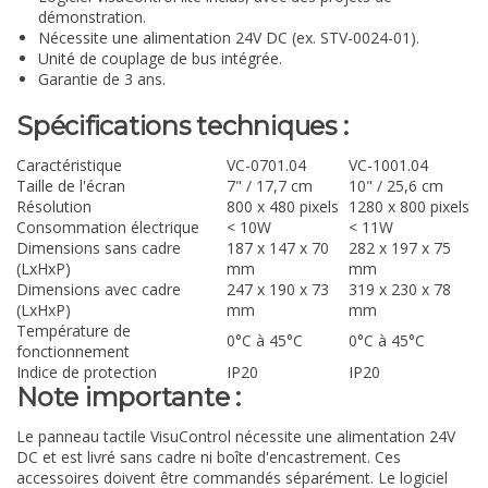
démonstration.
Nécessite une alimentation 24V DC (ex. STV-0024-01).
Unité de couplage de bus intégrée.
Garantie de 3 ans.
Spécifications techniques :
Caractéristique
VC-0701.04
VC-1001.04
Taille de l'écran
7" / 17,7 cm
10" / 25,6 cm
Résolution
800 x 480 pixels
1280 x 800 pixels
Consommation électrique
< 10W
< 11W
Dimensions sans cadre
187 x 147 x 70
282 x 197 x 75
(LxHxP)
mm
mm
Dimensions avec cadre
247 x 190 x 73
319 x 230 x 78
(LxHxP)
mm
mm
Température de
0°C à 45°C
0°C à 45°C
fonctionnement
Indice de protection
IP20
IP20
Note importante :
Le panneau tactile VisuControl nécessite une alimentation 24V
DC et est livré sans cadre ni boîte d'encastrement. Ces
accessoires doivent être commandés séparément. Le logiciel