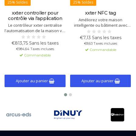
25% Soldes
25% Soldes
xxter controller pour
xxter NFC tag
contrôle via l'application
Améliorez votre maison
Le contrôleur xxter centralise
intelligente ou bâtiment avec
l'automatisation de la maison via
des tags NFC pour des actions
une application écoénergétique.
basées sur la localisation et un
€7,13 Sans les taxes
Contrôlez éclairage, climat et
accès sécurisé. Configuration
€813,75 Sans les taxes
€8,63 Taxes incluses
sécurité avec une intégration
facile et intégration
€984,64 Taxes incluses
Commandable
intuitive du KNX et détection de
transparente avec les systèmes
Commandable
localisation. Application
de visualisation xxter.
disponible pour iOS et Android.
Ajouter au panier
Ajouter au panier