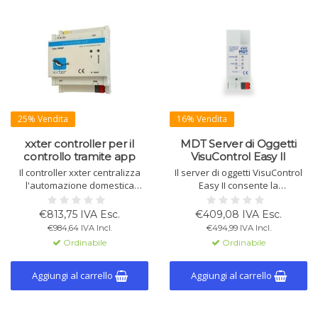
25% Vendita
16% Vendita
xxter controller per il
MDT Server di Oggetti
controllo tramite app
VisuControl Easy II
Il controller xxter centralizza
Il server di oggetti VisuControl
l'automazione domestica
Easy II consente la
tramite un'app
visualizzazione e il controllo
energeticamente efficiente.
delle funzioni KNX come
€813,75 IVA Esc.
€409,08 IVA Esc.
Controlla illuminazione, clima e
illuminazione, temperatura,
€984,64 IVA Incl.
€494,99 IVA Incl.
sicurezza con l'integrazione
scene e altro tramite un'app
Ordinabile
Ordinabile
intuitiva del KNX e rilevamento
gratuita. Fino a 200 funzioni,
della posizione. App disponibile
supporta VPN, telecamere IP e
per iOS e Android.
KNX Secure, facile da configu
Aggiungi al carrello
Aggiungi al carrello