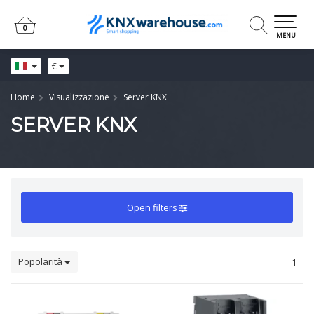
0
0
MENU
€
Home
Visualizzazione
Server KNX
SERVER KNX
Open filters
Popolarità
1