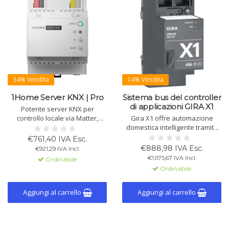
34% Vendita
14% Vendita
1Home Server KNX | Pro
Sistema bus del controller
di applicazioni GIRA X1
Potente server KNX per
controllo locale via Matter,
Gira X1 offre automazione
integrazione con Apple, Google,
domestica intelligente tramite
SmartThings e dispositivi IoT,
KNX. Controlla illuminazione,
€761,40 IVA Esc.
automazione e accesso remoto
temperatura e dispositivi
€888,98 IVA Esc.
€921,29 IVA Incl.
sicuro con programmazione.
tramite l'app Gira Smart Home,
€1.075,67 IVA Incl.
Ordinabile
disponibile nell'app store.
Ordinabile
Integrazione facile con Philips
Hue e Sonos.
Aggiungi al carrello
Aggiungi al carrello