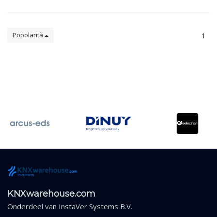
Popolarità
1
KNXwarehouse.com
Onderdeel van
InstaVer Systems B.V.