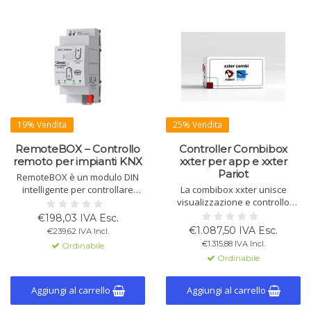
19% Vendita
25% Vendita
RemoteBOX – Controllo
Controller Combibox
remoto per impianti KNX
xxter per app e xxter
Pariot
RemoteBOX è un modulo DIN
intelligente per controllare
La combibox xxter unisce
l’impianto KNX via app: luci,
visualizzazione e controllo
clima, tende e altro. Fino a 180
vocale. Gestisci facilmente i
€198,03 IVA Esc.
funzioni. Configurazione ETS
dispositivi con un’interfaccia
€1.087,50 IVA Esc.
€239,62 IVA Incl.
richiesta da programmatore o
intuitiva e un software
€1.315,88 IVA Incl.
Ordinabile
integratore KNX.
efficiente.
Ordinabile
Aggiungi al carrello
Aggiungi al carrello