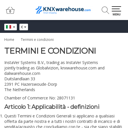
0
0
MENU
€
Home
Termini e condizioni
TERMINI E CONDIZIONI
InstaVer Systems B.V., trading as InstaVer Systems
jointly trading as Globalvizion, knxwarehouse.com and
daliwarehouse.com
Duitslandlaan 33
2391 PC Hazerswoude-Dorp
The Netherlands
Chamber of Commerce No: 28071131
Articolo 1: Applicabilità - definizioni
Questi Termini e Condizioni Generali si applicano a qualsiasi
offerta da parte nostra e a tutti i nostri contratti di incarico e di
vendita/acquisto che concludiamo con te - sia che siano stabiliti