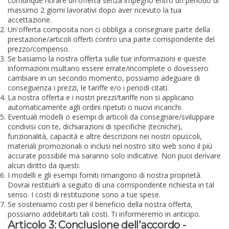
comunque ritirare un'offerta senza impegno entro un periodo di
massimo 2 giorni lavorativi dopo aver ricevuto la tua
accettazione.
Un'offerta composita non ci obbliga a consegnare parte della
prestazione/articoli offerti contro una parte corrispondente del
prezzo/compenso.
Se basiamo la nostra offerta sulle tue informazioni e queste
informazioni risultano essere errate/incomplete o dovessero
cambiare in un secondo momento, possiamo adeguare di
conseguenza i prezzi, le tariffe e/o i periodi citati.
La nostra offerta e i nostri prezzi/tariffe non si applicano
automaticamente agli ordini ripetuti o nuovi incarichi.
Eventuali modelli o esempi di articoli da consegnare/sviluppare
condivisi con te, dichiarazioni di specifiche (tecniche),
funzionalità, capacità e altre descrizioni nei nostri opuscoli,
materiali promozionali o inclusi nel nostro sito web sono il più
accurate possibile ma saranno solo indicative. Non puoi derivare
alcun diritto da questi.
I modelli e gli esempi forniti rimangono di nostra proprietà.
Dovrai restituirli a seguito di una corrispondente richiesta in tal
senso. I costi di restituzione sono a tue spese.
Se sosteniamo costi per il beneficio della nostra offerta,
possiamo addebitarti tali costi. Ti informeremo in anticipo.
Articolo 3: Conclusione dell'accordo -