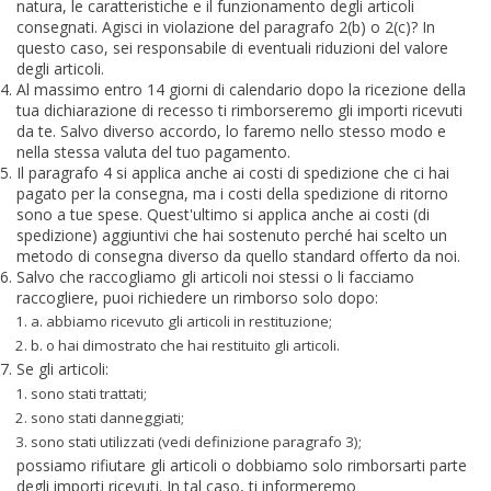
natura, le caratteristiche e il funzionamento degli articoli
consegnati. Agisci in violazione del paragrafo 2(b) o 2(c)? In
questo caso, sei responsabile di eventuali riduzioni del valore
degli articoli.
Al massimo entro 14 giorni di calendario dopo la ricezione della
tua dichiarazione di recesso ti rimborseremo gli importi ricevuti
da te. Salvo diverso accordo, lo faremo nello stesso modo e
nella stessa valuta del tuo pagamento.
Il paragrafo 4 si applica anche ai costi di spedizione che ci hai
pagato per la consegna, ma i costi della spedizione di ritorno
sono a tue spese. Quest'ultimo si applica anche ai costi (di
spedizione) aggiuntivi che hai sostenuto perché hai scelto un
metodo di consegna diverso da quello standard offerto da noi.
Salvo che raccogliamo gli articoli noi stessi o li facciamo
raccogliere, puoi richiedere un rimborso solo dopo:
a. abbiamo ricevuto gli articoli in restituzione;
b. o hai dimostrato che hai restituito gli articoli.
Se gli articoli:
sono stati trattati;
sono stati danneggiati;
sono stati utilizzati (vedi definizione paragrafo 3);
possiamo rifiutare gli articoli o dobbiamo solo rimborsarti parte
degli importi ricevuti. In tal caso, ti informeremo