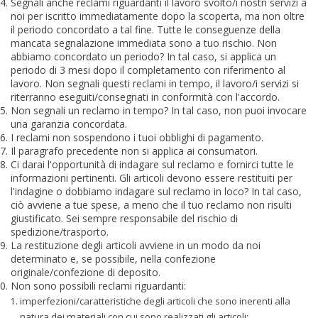
Segnali anche reclami riguardanti il lavoro svolto/i nostri servizi a
noi per iscritto immediatamente dopo la scoperta, ma non oltre
il periodo concordato a tal fine. Tutte le conseguenze della
mancata segnalazione immediata sono a tuo rischio. Non
abbiamo concordato un periodo? In tal caso, si applica un
periodo di 3 mesi dopo il completamento con riferimento al
lavoro. Non segnali questi reclami in tempo, il lavoro/i servizi si
riterranno eseguiti/consegnati in conformità con l'accordo.
Non segnali un reclamo in tempo? In tal caso, non puoi invocare
una garanzia concordata.
I reclami non sospendono i tuoi obblighi di pagamento.
Il paragrafo precedente non si applica ai consumatori.
Ci darai l'opportunità di indagare sul reclamo e fornirci tutte le
informazioni pertinenti. Gli articoli devono essere restituiti per
l'indagine o dobbiamo indagare sul reclamo in loco? In tal caso,
ciò avviene a tue spese, a meno che il tuo reclamo non risulti
giustificato. Sei sempre responsabile del rischio di
spedizione/trasporto.
La restituzione degli articoli avviene in un modo da noi
determinato e, se possibile, nella confezione
originale/confezione di deposito.
Non sono possibili reclami riguardanti:
imperfezioni/caratteristiche degli articoli che sono inerenti alla
natura dei materiali con cui sono realizzati gli articoli;