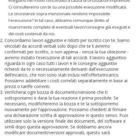
eseguirlo nel modo concordato a causa di circostanze impreviste.
Ci consulteremo con te su una possibile esecuzione modificata.
Le circostanze sopra menzionate rendono impossibile
l'esecuzione? In tal caso, abbiamo comunque diritto al
risarcimento completo di eventuali lavori/consegne già eseguiti e
dei costi sostenuti da noi.
Concordiamo lavori aggiuntivi e ridotti per iscritto con te. Siamo
vincolati da accordi verbali solo dopo che te li avremo
confermati per iscritto, o non appena - senza la tua obiezione -
avremo iniziato l'esecuzione di tali accordi. Il lavoro aggiuntivo
riguarda in ogni caso tutti i lavori e le consegne aggiuntivi
richiesti da te o necessariamente derivanti dall'esecuzione
dell'incarico, che non sono stati inclusi nell'offerta/incarico.
Possiamo addebitare i costi correlati separatamente in base ai
prezzi o tariffe correnti.
Verificherai ogni bozza di documento/versione che ti
sottoponiamo e darai la tua reazione il prima possibile. Se
necessario, modificheremo la bozza e te la sottoporremo
nuovamente per l'approvazione. Possiamo chiederti di firmare
una dichiarazione scritta di approvazione in questo senso. Puoi
utilizzare solo la versione finale dei documenti, del software e
simili dopo questa approvazione. Se dobbiamo ancora
modificare documenti/versioni approvati, questo sarà