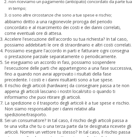
non riceviamo un pagamento (anticipato) concordato da parte tua
in tempo;
ci sono altre circostanze che sono a tue spese e rischio;
abbiamo diritto a una ragionevole proroga del periodo
concordato e al risarcimento dei costi e dei danni correlati,
come eventuali ore di attesa.
Accelere l'esecuzione dell'accordo su tua richiesta? In tal caso,
possiamo addebitarti le ore di straordinario e altri costi correlati.
Possiamo eseguire l'accordo in parti e fatturare ogni consegna
o prestazione parziale separatamente o periodicamente.
Se eseguiamo un accordo in fasi, possiamo sospendere
l'esecuzione delle parti che appartengono a una fase successiva,
fino a quando non avrai approvato i risultati della fase
precedente. I costi e i danni risultanti sono a tue spese.
Il rischio degli articoli (hardware) da consegnare passa a te non
appena gli articoli lasciano i nostri locali/sito o quando ti
informiamo che puoi ritirare gli articoli.
La spedizione o il trasporto degli articoli è a tue spese e rischio.
Non siamo responsabili per i danni relativi alla
spedizione/trasporto.
Sei un consumatore? In tal caso, il rischio degli articoli passa a
te una volta che tu o una terza parte da te designata ricevete gli
articoli. Nomini un vettore tu stesso? In tal caso, il rischio passa