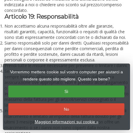
indirizzata a noi o chiedere uno sconto sul prezzo/compenso
concordato.
Articolo 19: Responsabilità
Non accettiamo alcuna responsabilità oltre alle garanzie,
risultati garantiti, capacità, funzionalità o requisiti di qualità che
sono stati espressamente concordati con te o dichiarati da noi.
Siamo responsabili solo per danni diretti. Qualsiasi responsabilità
per danni consequenziali come perdite commerciali, perdita di
profitto e perdite sostenute, danni causati da ritardi, lesioni
personali o corporee è espressamente esclusa.
Prendi tutte le misure necessarie per prevenire o limitare i danni.
Se siamo responsabili, il nostro obbligo di risarcimento è
Vorremmo mettere cookie sul vostro computer per aiutarci a
sempre limitato all'importo massimo pagato dalla nostra
rendere questo sito migliore. Questo va bene?
assicurazione ove appropriato. Non è previsto alcun pagamento
o i danni non sono coperti da un'assicurazione stipulata da noi?
Sì
In tal caso, il nostro obbligo di risarcimento è limitato all'importo
massimo della fattura per gli articoli/servizi consegnati o il
lavoro svolto.
No
In caso di contratti a esecuzione continuata, il nostro obbligo di
risarcimento è limitato all'importo della fattura dovuto per gli
ultimi 3 mesi/periodi se la nostra assicurazione non offre un
Maggiori informazioni sui cookie »
risarcimento o se i danni non sono coperti dalla nostra