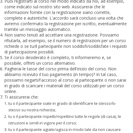
Puoi registrarti al corso nel modo indicato da noi, ad esempio,
come indicato sul nostro sito web. Assicurerai che le
informazioni fornite con la registrazione siano corrette,
complete e autentiche. L'accordo sarà concluso una volta che
avremo confermato la registrazione per iscritto, eventualmente
tramite un messaggio automatico.
Non siamo tenuti ad accettare una registrazione. Possiamo
rifiutarla, ad esempio, se il numero di registrazioni per un corso
richiede o se tu/il partecipante non soddisfi/soddisfate i requisiti
di partecipazione possibili.
Se il corso desiderato è completo, ti informeremo e, se
possibile, offrirti un corso alternativo.
Pagherai le tasse del corso prima dell'inizio del corso. Non
abbiamo ricevuto il tuo pagamento (in tempo)? In tal caso,
possiamo negarti/l'accesso al corso al partecipante o non sarai
in grado di scaricare i materiali del corso utilizzati per un corso
online.
Ti assicurerai che:
tu o il partecipante siate in grado di identificare te stesso/lo
stesso su nostra richiesta;
tu o il partecipante rispetti/rispettino tutte le regole (di casa), le
istruzioni e simili in vigore per il corso;
tu o il partecipante agiate/agisca in modo tale da non causare