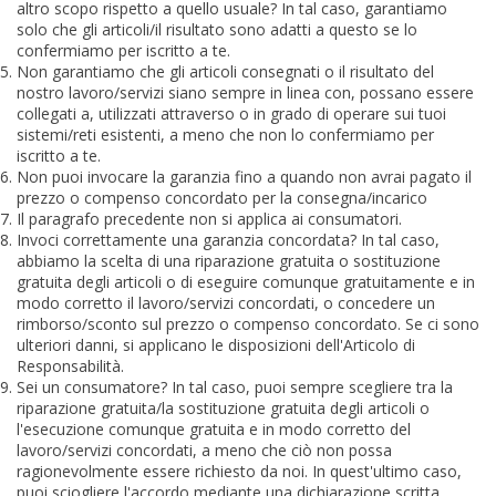
altro scopo rispetto a quello usuale? In tal caso, garantiamo
solo che gli articoli/il risultato sono adatti a questo se lo
confermiamo per iscritto a te.
Non garantiamo che gli articoli consegnati o il risultato del
nostro lavoro/servizi siano sempre in linea con, possano essere
collegati a, utilizzati attraverso o in grado di operare sui tuoi
sistemi/reti esistenti, a meno che non lo confermiamo per
iscritto a te.
Non puoi invocare la garanzia fino a quando non avrai pagato il
prezzo o compenso concordato per la consegna/incarico
Il paragrafo precedente non si applica ai consumatori.
Invoci correttamente una garanzia concordata? In tal caso,
abbiamo la scelta di una riparazione gratuita o sostituzione
gratuita degli articoli o di eseguire comunque gratuitamente e in
modo corretto il lavoro/servizi concordati, o concedere un
rimborso/sconto sul prezzo o compenso concordato. Se ci sono
ulteriori danni, si applicano le disposizioni dell'Articolo di
Responsabilità.
Sei un consumatore? In tal caso, puoi sempre scegliere tra la
riparazione gratuita/la sostituzione gratuita degli articoli o
l'esecuzione comunque gratuita e in modo corretto del
lavoro/servizi concordati, a meno che ciò non possa
ragionevolmente essere richiesto da noi. In quest'ultimo caso,
puoi sciogliere l'accordo mediante una dichiarazione scritta