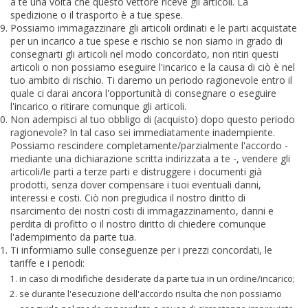
a te una volta che questo vettore riceve gli articoli. La
spedizione o il trasporto è a tue spese.
Possiamo immagazzinare gli articoli ordinati e le parti acquistate
per un incarico a tue spese e rischio se non siamo in grado di
consegnarti gli articoli nel modo concordato, non ritiri questi
articoli o non possiamo eseguire l'incarico e la causa di ciò è nel
tuo ambito di rischio. Ti daremo un periodo ragionevole entro il
quale ci darai ancora l'opportunità di consegnare o eseguire
l'incarico o ritirare comunque gli articoli.
Non adempisci al tuo obbligo di (acquisto) dopo questo periodo
ragionevole? In tal caso sei immediatamente inadempiente.
Possiamo rescindere completamente/parzialmente l'accordo -
mediante una dichiarazione scritta indirizzata a te -, vendere gli
articoli/le parti a terze parti e distruggere i documenti già
prodotti, senza dover compensare i tuoi eventuali danni,
interessi e costi. Ciò non pregiudica il nostro diritto di
risarcimento dei nostri costi di immagazzinamento, danni e
perdita di profitto o il nostro diritto di chiedere comunque
l'adempimento da parte tua.
Ti informiamo sulle conseguenze per i prezzi concordati, le
tariffe e i periodi:
in caso di modifiche desiderate da parte tua in un ordine/incarico;
se durante l'esecuzione dell'accordo risulta che non possiamo