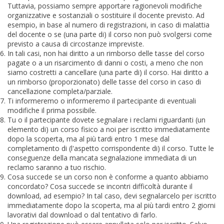
Tuttavia, possiamo sempre apportare ragionevoli modifiche
organizzative e sostanziali o sostituire il docente previsto. Ad
esempio, in base al numero di registrazioni, in caso di malattia
del docente o se (una parte di) il corso non può svolgersi come
previsto a causa di circostanze impreviste.
In tali casi, non hai diritto a un rimborso delle tasse del corso
pagate o a un risarcimento di danni o costi, a meno che non
siamo costretti a cancellare (una parte di) il corso. Hai diritto a
un rimborso (proporzionato) delle tasse del corso in caso di
cancellazione completa/parziale.
Ti informeremo o informeremo il partecipante di eventuali
modifiche il prima possibile.
Tu o il partecipante dovete segnalare i reclami riguardanti (un
elemento di) un corso fisico a noi per iscritto immediatamente
dopo la scoperta, ma al più tardi entro 1 mese dal
completamento di (l'aspetto corrispondente di) il corso. Tutte le
conseguenze della mancata segnalazione immediata di un
reclamo saranno a tuo rischio.
Cosa succede se un corso non è conforme a quanto abbiamo
concordato? Cosa succede se incontri difficoltà durante il
download, ad esempio? In tal caso, devi segnalarcelo per iscritto
immediatamente dopo la scoperta, ma al più tardi entro 2 giorni
lavorativi dal download o dal tentativo di farlo.