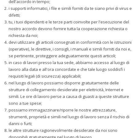
dell'accordo in tempo;
i supporti informatici, i file e simili forniti da te siano privi di virus e
difetti;
tu, i tuoi dipendenti e le terze parti coinvolte per l'esecuzione del
nostro accordo devono fornire tutta la cooperazione richiesta o
richiesta da noi;
devi utilizzare gli articoli consegnati in conformità con le istruzioni
(operative), le direttive, i consigli, i manuali e simili forniti da noi e,
se pertinente, proteggere adeguatamente questi articoli;
in caso di lavori presso la tua sede, abbiamo accesso al luogo di
lavoro alla data e all'ora concordate e che tale luogo soddisfi i
requisiti legali (di sicurezza) applicabili;
nel luogo di lavoro possiamo disporre gratuitamente delle
strutture di collegamento desiderate per elettricità, Internet e
simili. Le ore di lavoro perse a causa di guasti a queste strutture
sono a tue spese;
possiamo immagazzinare/riporre le nostre attrezzature,
strumenti, proprietà e simili nel luogo di lavoro senza il rischio di
danni o furti;
le altre strutture ragionevolmente desiderate da noi sono
disponibili gratuitamente nel luogo di lavoro.