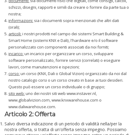
documenti:
sia documenti fisici che digitali, come consigli, calcoli,
schizzi, disegni, rapporti e simili da creare o fornire da parte tua o
nostra;
informazioni:
sia i documenti sopra menzionati che altri dati
(orali);
articoli:
i nostri prodotti nel campo dei sistemi Smart Building &
Smart Home (sistemi KNX e Dali), l'hardware e/o il software
personalizzato con componenti associati da noi forniti;
incarico:
un incarico per organizzare un corso, sviluppare
software personalizzato, fornire servizi (correlati) o eseguire
lavori, come manutenzioni e ispezioni;
corso:
un corso (KNX, Dali o Global Vizion) organizzato da noi dal
nostro catalogo corsi o un corso creato in base ai tuoi desideri.
Questo può essere un corso individuale o di gruppo;
sito web:
uno dei nostri siti web www.instaver.nl,
www.globalvizion.com, www.knxwarehouse.com o
www.daliwarehouse.com.
Articolo 2: Offerta
Salvo diversa indicazione di un periodo di validità nella/per la
nostra offerta, si tratta di un'offerta senza impegno. Possiamo