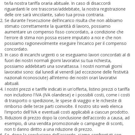
te/la nostra tariffa oraria abituale. In caso di disaccordi
riguardanti le ore trascorse/addebitate, la nostra registrazione
delle ore sarà vincolante, salvo tua prova contraria.
Se durante l'esecuzione dell'incarico risulta che non abbiamo
stimato correttamente la quantità di lavoro, possiamo
aumentare un compenso fisso concordato, a condizione che
l'errore di stima non possa essere imputato a noi e che non
possiamo ragionevolmente eseguire l'incarico per il compenso
concordato.
In caso di incarichi urgenti o se eseguiamo lavori concordati al di
fuori dei nostri normali giorni lavorativi su tua richiesta,
possiamo addebitarti una sovrattassa. I nostri normali giorni
lavorativi sono: dal lunedì al venerdì (ad eccezione delle festività
nazionali riconosciute) all'interno dei nostri orari lavorativi
abituali.
I nostri prezzi e tariffe indicati in un'offerta, listino prezzi o tariffa
non includono l'IVA (IVA olandese) e i possibili costi, come i costi
di trasporto o spedizione, le spese di viaggio e le richieste di
rimborso delle terze parti coinvolte. Il nostro sito web elenca
l'importo dell'IVA e eventuali costi applicabili a ciascun prodotto.
Riduzioni di prezzo dopo la conclusione dell'accordo a causa, ad
esempio, di una vendita promozionale o campagne di sconti,
non ti danno diritto a una riduzione di prezzo.
Se, dopo la conclusione dell'accordo, siamo confrontati con