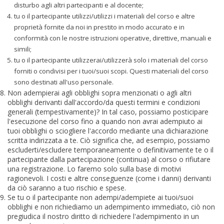
disturbo agli altri partecipanti e al docente;
tu o il partecipante utilizzi/utilizzi i materiali del corso e altre
proprietà fornite da noi in prestito in modo accurato e in
conformità con le nostre istruzioni operative, direttive, manuali e
simili;
tu o il partecipante utilizzerai/utilizzerà solo i materiali del corso
forniti o condivisi per i tuoi/suoi scopi. Questi materiali del corso
sono destinati all'uso personale.
Non adempierai agli obblighi sopra menzionati o agli altri
obblighi derivanti dall'accordo/da questi termini e condizioni
generali (tempestivamente)? In tal caso, possiamo posticipare
l'esecuzione del corso fino a quando non avrai adempiuto ai
tuoi obblighi o sciogliere l'accordo mediante una dichiarazione
scritta indirizzata a te. Ciò significa che, ad esempio, possiamo
escluderti/escludere temporaneamente o definitivamente te o il
partecipante dalla partecipazione (continua) al corso o rifiutare
una registrazione. Lo faremo solo sulla base di motivi
ragionevoli. I costi e altre conseguenze (come i danni) derivanti
da ciò saranno a tuo rischio e spese.
Se tu o il partecipante non adempi/adempiete ai tuoi/suoi
obblighi e non richiediamo un adempimento immediato, ciò non
pregiudica il nostro diritto di richiedere l'adempimento in un