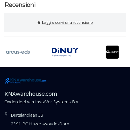
Recensioni
Leggi o scrivi una recensione
KNXwarehouse.com
Onderdeel van
InstaVer Systems B.V.
Duitslandlaan 33
2391 PC Hazerswoude-Dorp