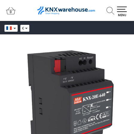
0
0
MENU
€