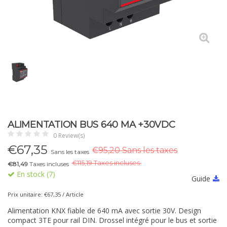
ALIMENTATION BUS 640 MA +30VDC
0 Review(s)
€
67,35
€95,20 Sans les taxes
Sans les taxes
€
115,19 Taxes incluses.
€81,49
Taxes incluses
En stock (7)
Guide
Prix unitaire: €67,35 / Article
Alimentation KNX fiable de 640 mA avec sortie 30V. Design
compact 3TE pour rail DIN. Drossel intégré pour le bus et sortie