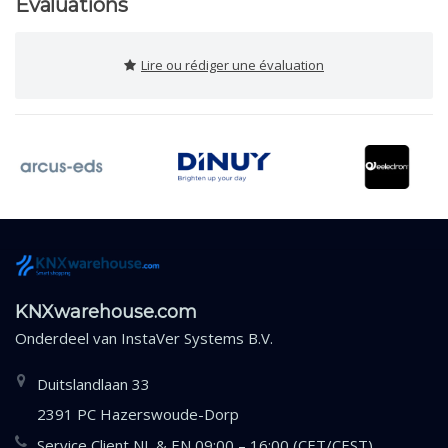
Évaluations
Lire ou rédiger une évaluation
KNXwarehouse.com
Onderdeel van
InstaVer Systems B.V.
Duitslandlaan 33
2391 PC Hazerswoude-Dorp
Service Client NL & EN 09:00 – 16:00 (CET/CEST)