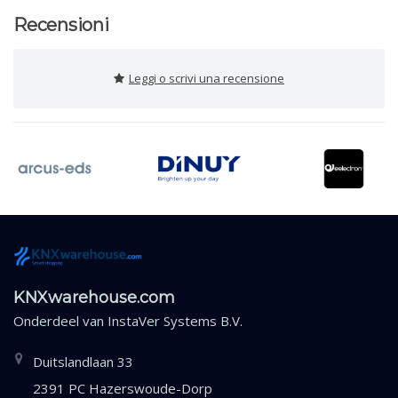
Recensioni
Leggi o scrivi una recensione
KNXwarehouse.com
Onderdeel van
InstaVer Systems B.V.
Duitslandlaan 33
2391 PC Hazerswoude-Dorp