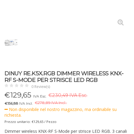
DINUY RE.K5X.RGB DIMMER WIRELESS KNX-
RF S-MODE PER STRISCE LED RGB
0 Review(s)
€
129,65
€230,49 IVA Esc.
IVA Esc.
€
278,89 IVA Incl..
€156,88
IVA Incl.
Non disponibile nel nostro magazzino, ma ordinabile su
richiesta.
Prezzo unitario: €129,65 / Pezzo
Dimmer wireless KNX-RF S-Mode per strisce LED RGB. 3 canali