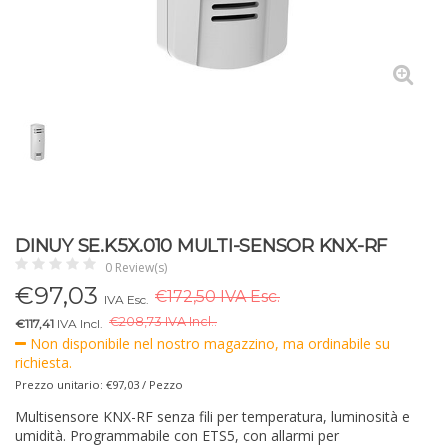
DINUY SE.K5X.010 MULTI-SENSOR KNX-RF
0 Review(s)
€
97,03
€172,50 IVA Esc.
IVA Esc.
€
208,73 IVA Incl..
€117,41
IVA Incl.
Non disponibile nel nostro magazzino, ma ordinabile su
richiesta.
Prezzo unitario: €97,03 / Pezzo
Multisensore KNX-RF senza fili per temperatura, luminosità e
umidità. Programmabile con ETS5, con allarmi per