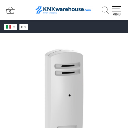
0
0
MENU
€