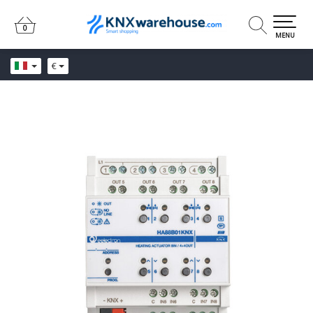
0
0
MENU
€