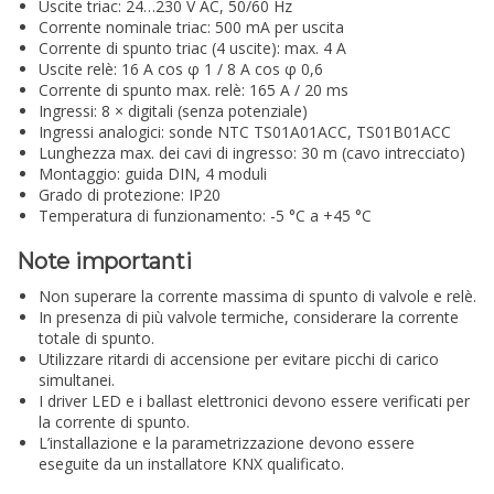
Uscite triac: 24…230 V AC, 50/60 Hz
Corrente nominale triac: 500 mA per uscita
Corrente di spunto triac (4 uscite): max. 4 A
Uscite relè: 16 A cos φ 1 / 8 A cos φ 0,6
Corrente di spunto max. relè: 165 A / 20 ms
Ingressi: 8 × digitali (senza potenziale)
Ingressi analogici: sonde NTC TS01A01ACC, TS01B01ACC
Lunghezza max. dei cavi di ingresso: 30 m (cavo intrecciato)
Montaggio: guida DIN, 4 moduli
Grado di protezione: IP20
Temperatura di funzionamento: -5 °C a +45 °C
Note importanti
Non superare la corrente massima di spunto di valvole e relè.
In presenza di più valvole termiche, considerare la corrente
totale di spunto.
Utilizzare ritardi di accensione per evitare picchi di carico
simultanei.
I driver LED e i ballast elettronici devono essere verificati per
la corrente di spunto.
L’installazione e la parametrizzazione devono essere
eseguite da un installatore KNX qualificato.