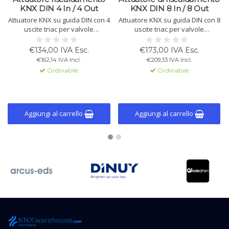
KNX DIN 4 In / 4 Out
KNX DIN 8 In / 8 Out
Attuatore KNX su guida DIN con 4
Attuatore KNX su guida DIN con 8
uscite triac per valvole
uscite triac per valvole
termoelettiche e 4 ingressi
termoelettiche e 8 ingressi
configurabili. Supporta controllo
configurabili. Supporta controllo
€134,00 IVA Esc.
€173,00 IVA Esc.
on/off, PWM e a 3 punti, con
on/off, PWM e a 3 punti, con
€162,14 IVA Incl.
€209,33 IVA Incl.
funzioni di termostato e logica
funzioni di termostato e logica
Ordinabile
Ordinabile
integrate.
integrate.
Aggiungi al carrello
Aggiungi al carrello