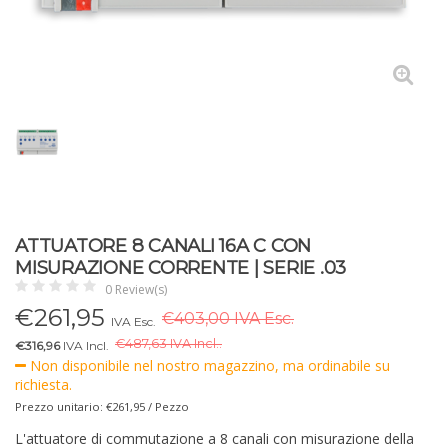
ATTUATORE 8 CANALI 16A C CON
MISURAZIONE CORRENTE | SERIE .03
0 Review(s)
€
261,95
€403,00 IVA Esc.
IVA Esc.
€
487,63 IVA Incl..
€316,96
IVA Incl.
Non disponibile nel nostro magazzino, ma ordinabile su
richiesta.
Prezzo unitario: €261,95 / Pezzo
L'attuatore di commutazione a 8 canali con misurazione della