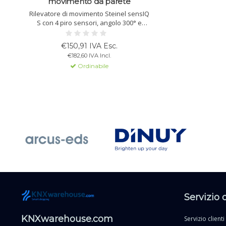
movimento da parete
Rilevatore di movimento Steinel sensIQ
S con 4 piro sensori, angolo 300° e
portata 20 m. Per interni/esterni,
montaggio a parete, con telecomando
€150,91 IVA Esc.
e integrazione KNX.
€182,60 IVA Incl.
Ordinabile
Servizio 
KNXwarehouse.com
Servizio clienti