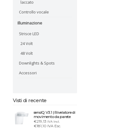
laccato
Controllo vocale
Illuminazione
Strisce LED
24 Volt
48 Volt
Downlights & Spots
Accessori
Visti di recente
sensIQ V3.1 | Rivelatore di
movimento da parete
€219,13
IVA Incl.
€181,10 IVA Esc.