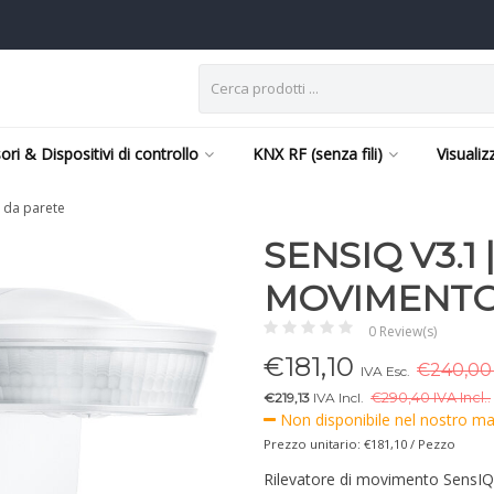
ori & Dispositivi di controllo
KNX RF (senza fili)
Visualiz
o da parete
SENSIQ V3.1
MOVIMENTO
0 Review(s)
€
181,10
€240,00 
IVA Esc.
€219,13
IVA Incl.
€
290,40 IVA Incl..
Non disponibile nel nostro mag
Prezzo unitario: €181,10 / Pezzo
Rilevatore di movimento SensIQ 