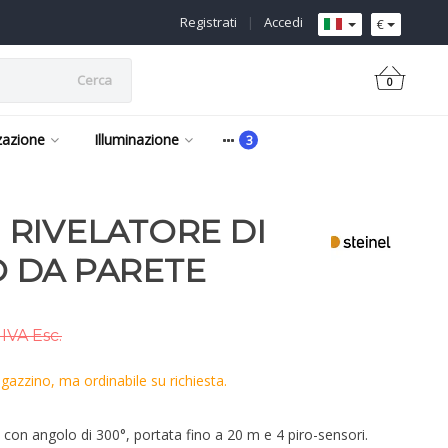
Registrati
|
Accedi
€
Cerca
0
zazione
Illuminazione
 | RIVELATORE DI
 DA PARETE
IVA Esc.
azzino, ma ordinabile su richiesta.
con angolo di 300°, portata fino a 20 m e 4 piro-sensori.