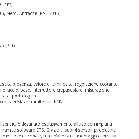
e: 2 m)
0), Nero, Antracite (RAL 7016)
vo (PIR)
, uscita presenza, valore di luminosità, regolazione costante
ione luce di base, interruttore crepuscolare, misurazione
arata, porta logica
 master/slave tramite bus KNX
el sensIQ è destinato esclusivamente all’uso con impianti
tramite software ETS. Grazie ai suoi 4 sensori piroelettrici
levamento eccezionale, ma un’altezza di montaggio corretta