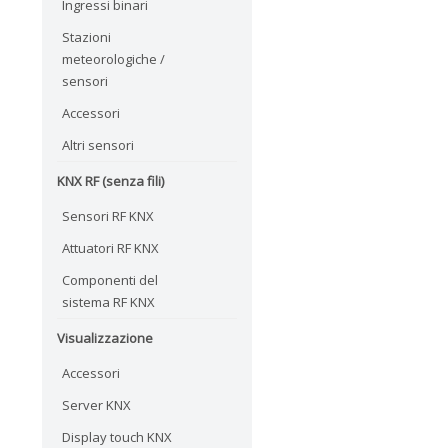
Ingressi binari
Stazioni
meteorologiche /
sensori
Accessori
Altri sensori
KNX RF (senza fili)
Sensori RF KNX
Attuatori RF KNX
Componenti del
sistema RF KNX
Visualizzazione
Accessori
Server KNX
Display touch KNX