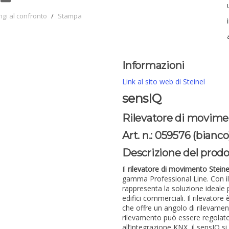
ngi al confronto
/
Stampa
Informazioni
Link al sito web di Steinel
sensIQ
Rilevatore di movimen
Art. n.: 059576 (bianco
Descrizione del prod
Il
rilevatore di movimento Stein
gamma Professional Line. Con il 
rappresenta la soluzione ideale p
edifici commerciali. Il rilevatore
che offre un angolo di rilevament
rilevamento può essere regolato 
all’integrazione KNX, il sensIQ 