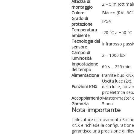
Altezza di
2 – 5 m (ottimal
montaggio
Colore
Bianco (RAL 901
Grado di
IP54
protezione
Temperatura
-20 °C a +50 °C
ambiente
Tecnologia del
Infrarosso passi
sensore
Campo di
2 – 1000 lux
luminosità
Impostazione
60 s – 255 min
del tempo
Alimentazione
tramite bus KNX
Uscita luce (2x)
Funzioni KNX
della luce, funz
piroelettrica sep
Accoppiamento
Master/master o
Garanzia
5 anni
Nota importante
Il rilevatore di movimento Stein
KNX e richiede la configurazione 
garantisce una precisione di ri