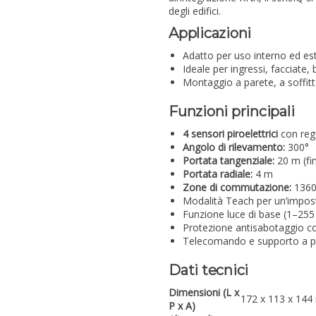
degli edifici.
Applicazioni
Adatto per uso interno ed es
Ideale per ingressi, facciate,
Montaggio a parete, a soffit
Funzioni principali
4 sensori piroelettrici
con rego
Angolo di rilevamento:
300°
Portata tangenziale:
20 m (fi
Portata radiale:
4 m
Zone di commutazione:
1360
Modalità Teach per un’imposta
Funzione luce di base (1–255
Protezione antisabotaggio con
Telecomando e supporto a pa
Dati tecnici
Dimensioni (L x
172 x 113 x 14
P x A)