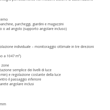
terno
 banchine, parcheggi, giardini e magazzini
to o ad angolo (supporto angolare incluso)
lazione individuale – monitoraggio ottimale in tre direzioni
no a 1047 m²)
 zone
zione semplice dei livelli di luce
 min) e regolazione costante della luce
tro il passaggio inferiore
rete angolare inclusi
4 mm