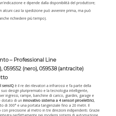
un'indicazione e dipende dalla disponibilità del produttore;
in alcuni casi la spedizione può avvenire prima, ma può
anche richiedere più tempo).
to – Professional Line
), 059552 (nero), 059538 (antracite)
otto
el sensIQ
è il re dei rilevatori a infrarossi e fa parte della
suo design pluripremiato e la tecnologia intelligente,
er ingressi, rampe, banchine di carico, giardini, garage e
 è dotato di un
innovativo sistema a 4 sensori piroelettrici
,
o di 300° e una portata tangenziale fino a 20 metri. Il
con precisione al metro in tre direzioni indipendenti. Grazie
si integra perfettamente nei moderni sistemi di automazione