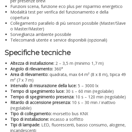
per presenze brevi
Funzioni scena, funzione eco plus per risparmio energetico
Modalità test per verifica del funzionamento e della
copertura
Collegamento parallelo di più sensori possibile (Master/Slave
o Master/Master)
Sorveglianza ambiente possibile
Telecomandi utente e service disponibili (opzionali)
Specifiche tecniche
Altezza di installazione:
2 – 3,5 m (minimo 1,7 m)
Angolo di rilevamento:
360°
Area di rilevamento:
quadrata, max 64 m² (8 x 8 m), tipica 49
m² (7 x 7 m)
Intervallo di misurazione della luce:
5 – 3000 lx
Tempo di spegnimento luce:
30 s – 60 min (regolabile)
Tempo di spegnimento presenza:
10 s – 120 min (regolabile)
Ritardo di accensione presenza:
10 s – 30 min / inattivo
(regolabile)
Tipo di collegamento:
morsetto bus KNX
Tipo di installazione:
incasso a soffitto
Tipi di lampade:
LED, fluorescenti, basso consumo, alogene,
incandescenti