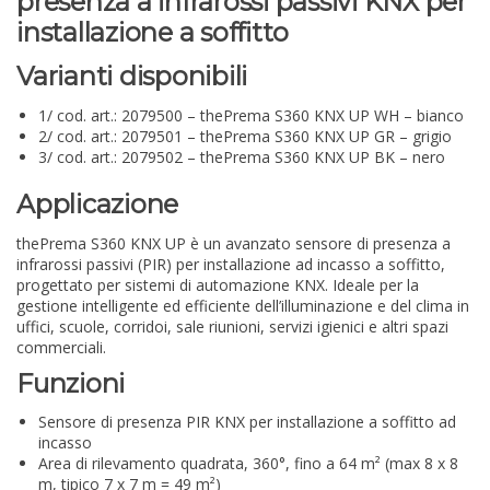
presenza a infrarossi passivi KNX per
installazione a soffitto
Varianti disponibili
1/ cod. art.: 2079500 – thePrema S360 KNX UP WH – bianco
2/ cod. art.: 2079501 – thePrema S360 KNX UP GR – grigio
3/ cod. art.: 2079502 – thePrema S360 KNX UP BK – nero
Applicazione
thePrema S360 KNX UP è un avanzato sensore di presenza a
infrarossi passivi (PIR) per installazione ad incasso a soffitto,
progettato per sistemi di automazione KNX. Ideale per la
gestione intelligente ed efficiente dell’illuminazione e del clima in
uffici, scuole, corridoi, sale riunioni, servizi igienici e altri spazi
commerciali.
Funzioni
Sensore di presenza PIR KNX per installazione a soffitto ad
incasso
Area di rilevamento quadrata, 360°, fino a 64 m² (max 8 x 8
m, tipico 7 x 7 m = 49 m²)