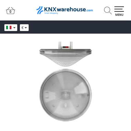
0
0
MENU
€