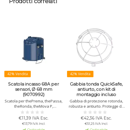
Prodotti correlati
42% Vendita
42% Vendita
Scatola incasso 68A per
Gabbia tonda QuickSafe,
sensori, Ø 68 mm
antiurto, con kit di
(9070992)
montaggio incluso
Scatola per thePrema, thePassa,
Gabbia di protezione rotonda,
theRonda, theMova P,
robusta e antiurto. Protegge da
PresenceLight 360, compact
danni meccanici. Con kit di
office, passage e passimo.
montaggio. Altezza fino a 115
€11,39 IVA Esc.
€42,36 IVA Esc.
Protezione e Ø 67,5 mm.
mm.
€13,79 IVA Incl.
€51,25 IVA Incl.
Ordinabile
Ordinabile