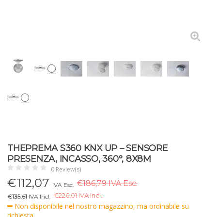
THEPREMA S360 KNX UP – SENSORE
PRESENZA, INCASSO, 360°, 8X8M
0 Review(s)
€
112,07
€186,79 IVA Esc.
IVA Esc.
€
226,01 IVA Incl..
€135,61
IVA Incl.
Non disponibile nel nostro magazzino, ma ordinabile su
richiesta.