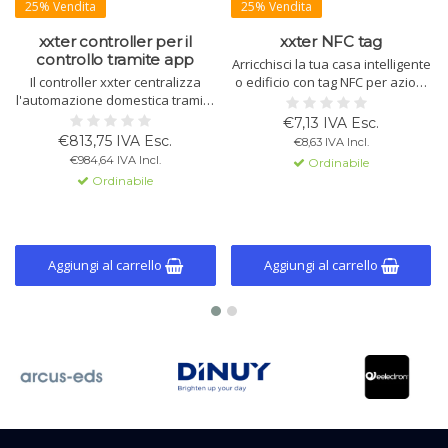
25% Vendita
25% Vendita
xxter controller per il
xxter NFC tag
controllo tramite app
Arricchisci la tua casa intelligente
Il controller xxter centralizza
o edificio con tag NFC per azioni
l'automazione domestica tramite
basate sulla posizione e
un'app energeticamente
accesso sicuro. Configurazione
€7,13 IVA Esc.
efficiente. Controlla
facile e integrazione senza
€813,75 IVA Esc.
€8,63 IVA Incl.
illuminazione, clima e sicurezza
soluzione di continuità con i
€984,64 IVA Incl.
Ordinabile
con l'integrazione intuitiva del
sistemi di visualizzazione xxter.
Ordinabile
KNX e rilevamento della
posizione. App disponibile per
iOS e Android.
Aggiungi al carrello
Aggiungi al carrello