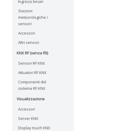
Ingressi binari
Stazioni
meteorologiche /
sensori
Accessori
Altri sensori
KNX RF (senza fili)
Sensori RF KNX
Attuatori RF KNX
Componenti del
sistema RF KNX
Visualizzazione
Accessori
Server KNX
Display touch KNX