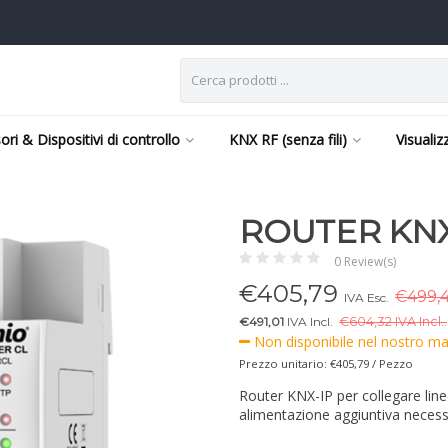
ori & Dispositivi di controllo
KNX RF (senza fili)
Visualiz
ROUTER KNX
0 Review(s)
€
405,79
€499,4
IVA Esc.
€491,01
IVA Incl.
€
604,32 IVA Incl..
Non disponibile nel nostro mag
Prezzo unitario: €405,79 / Pezzo
Router KNX-IP per collegare lin
alimentazione aggiuntiva neces