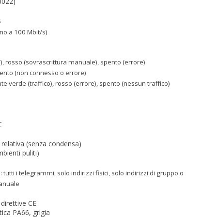
0022)
5
ino a 100 Mbit/s)
), rosso (sovrascrittura manuale), spento (errore)
pento (non connesso o errore)
te verde (traffico), rosso (errore), spento (nessun traffico)
C
relativa (senza condensa)
bienti puliti)
tutti i telegrammi, solo indirizzi fisici, solo indirizzi di gruppo o
manuale
direttive CE
tica PA66, grigia