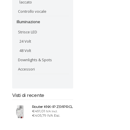
laccato
Controllo vocale
Illuminazione
Strisce LED
24 Volt
48 Volt
Downlights & Spots
Accessori
Visti di recente
Router KNX-IP ZSYIPRCL
€491,01
IVA Incl.
€405,79 IVA Esc.