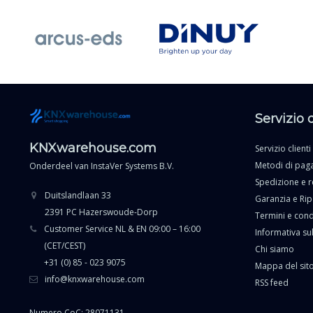
Servizio 
KNXwarehouse.com
Servizio clienti
Metodi di pa
Onderdeel van
InstaVer Systems B.V.
Spedizione e r
Duitslandlaan 33
Garanzia e Ri
2391 PC Hazerswoude-Dorp
Termini e cond
Customer Service NL & EN 09:00 – 16:00
Informativa sul
(CET/CEST)
Chi siamo
+31 (0) 85 - 023 9075
Mappa del sit
info@knxwarehouse.com
RSS feed
Numero CoC: 28071131