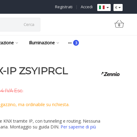
Registrati
|
Accedi
€
Cerca
0
zazione
Illuminazione
-IP ZSYIPRCL
4 IVA Esc.
azzino, ma ordinabile su richiesta.
ee KNX tramite IP, con tunneling e routing. Nessuna
saria. Montaggio su guida DIN.
Per saperne di più