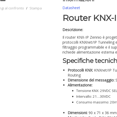
Datasheet
ngi al confronto
/
Stampa
Router KNX-I
Descrizione:
Il router KNX-IP Zennio è proget
protocolli KNXnet/IP Tunneling 
filtraggio programmabile e il s
richiede alimentazione esterna e
Specifiche tecnich
Protocolli KNX:
KNXnet/IP Tun
Routing
Dimensione del messaggio:
S
Alimentazione:
Tensione KNX: 29VDC SELV
Intervallo: 21…30VDC
Consumo massimo: 20m
Dimensioni:
90 x 71 x 36 mm 