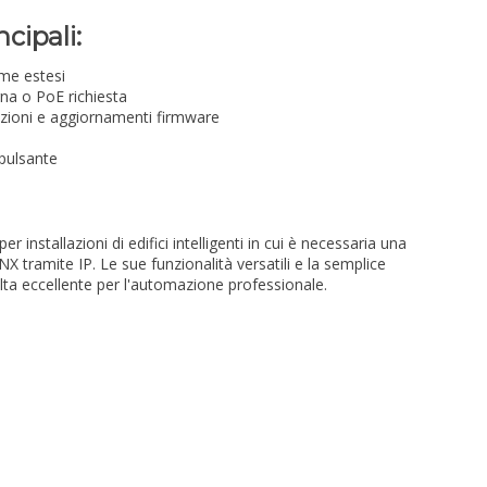
ncipali:
ame estesi
na o PoE richiesta
azioni e aggiornamenti firmware
pulsante
r installazioni di edifici intelligenti in cui è necessaria una
NX tramite IP. Le sue funzionalità versatili e la semplice
lta eccellente per l'automazione professionale.