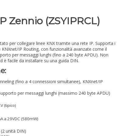
P Zennio (ZSYIPRCL)
tato per collegare linee KNX tramite una rete IP. Supporta i
e KNXnet/IP Routing, con funzionalità avanzate come il
upporto per messaggi lunghi (fino a 240 byte APDU). Non
d è facile da installare su una guida DIN.
e:
neling (fino a 4 connessioni simultanee), KNXnet/IP
upporto per messaggi lunghi (massimo 240 byte APDU)
 (tipico)
A a 29VDC (580mW)
(2 unità DIN)