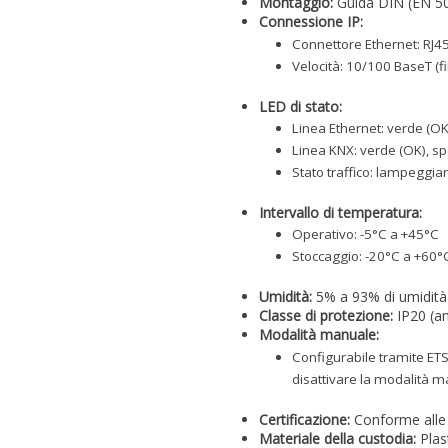
Montaggio:
Guida DIN (EN 5
Connessione IP:
Connettore Ethernet: RJ4
Velocità: 10/100 BaseT (f
LED di stato:
Linea Ethernet: verde (OK
Linea KNX: verde (OK), s
Stato traffico: lampeggian
Intervallo di temperatura:
Operativo: -5°C a +45°C
Stoccaggio: -20°C a +60°
Umidità:
5% a 93% di umidità 
Classe di protezione:
IP20 (am
Modalità manuale:
Configurabile tramite ETS: 
disattivare la modalità 
Certificazione:
Conforme alle 
Materiale della custodia:
Plas