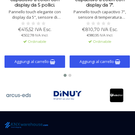
display da 5 pollici.
display da 7".
Pannello touch elegante con
Pannello touch capacitivo 7",
display da 5", sensore di
sensore di temperatura
temperatura integrato, sensore
integrato, 4 ingressi e fino a 56
di prossimità e 12 pagine
finestre di controllo. Opzionale:
€415,52 IVA Esc.
€810,70 IVA Esc.
personalizzabili. Disponibile in
controllo remoto via app o
€502,78 IVA Incl.
€980,95 IVA Incl.
bianco, nero e argento.
browser. Ideale per Smart Home
Ordinabile
Ordinabile
e hotel.
Aggiungi al carrello
Aggiungi al carrello