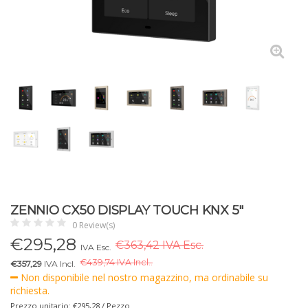
ZENNIO CX50 DISPLAY TOUCH KNX 5"
0 Review(s)
€
295,28
€363,42 IVA Esc.
IVA Esc.
€
439,74 IVA Incl..
€357,29
IVA Incl.
Non disponibile nel nostro magazzino, ma ordinabile su
richiesta.
Prezzo unitario: €295,28 / Pezzo