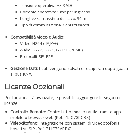
Tensione operativa: +3,3 VDC
Corrente operativa: 1 mA per ingresso
Lunghezza massima del cavo: 30 m
Tipo di commutazione: Contatti secchi
Compatibilità Video e Audio:
Video: H264 e MJPEG
Audio: G722, G721, G711u (PCMU)
Protocolli: SIP, P2P
Gestione Dati:
I dati vengono salvati e recuperati dopo guasti
al bus KNX.
Licenze Opzionali
Per funzionalità avanzate, è possibile aggiungere le seguenti
licenze:
Controllo Remoto:
Controlla il pannello tattile tramite app
mobile o browser web (Ref. ZLIC70RCBX)
Videocitofono:
Integrazione con sistemi di videocitofonia
basati su SIP (Ref. ZLIC70VPBX)