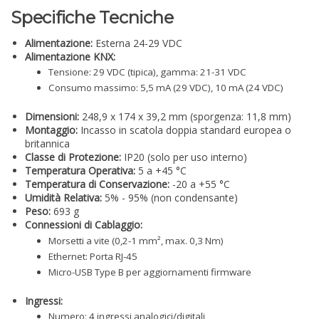
Specifiche Tecniche
Alimentazione:
Esterna 24-29 VDC
Alimentazione KNX:
Tensione: 29 VDC (tipica), gamma: 21-31 VDC
Consumo massimo: 5,5 mA (29 VDC), 10 mA (24 VDC)
Dimensioni:
248,9 x 174 x 39,2 mm (sporgenza: 11,8 mm)
Montaggio:
Incasso in scatola doppia standard europea o
britannica
Classe di Protezione:
IP20 (solo per uso interno)
Temperatura Operativa:
5 a +45 °C
Temperatura di Conservazione:
-20 a +55 °C
Umidità Relativa:
5% - 95% (non condensante)
Peso:
693 g
Connessioni di Cablaggio:
Morsetti a vite (0,2-1 mm², max. 0,3 Nm)
Ethernet: Porta RJ-45
Micro-USB Type B per aggiornamenti firmware
Ingressi:
Numero: 4 ingressi analogici/digitali