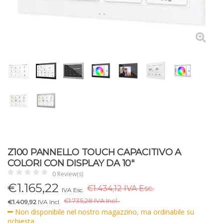
Z100 PANNELLO TOUCH CAPACITIVO A
COLORI CON DISPLAY DA 10"
0 Review(s)
€
1.165,22
€1.434,12 IVA Esc.
IVA Esc.
€
1.735,28 IVA Incl..
€1.409,92
IVA Incl.
Non disponibile nel nostro magazzino, ma ordinabile su
richiesta.