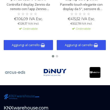
Controlla il display Zennio da
Pannello touch elegante con
remoto con l'app Zennio
display da 5", sensore di
Remote. Ricevi avvisi di
temperatura integrato, sensore
emergenza come perdite
di prossimità e 12 pagine
€106,09 IVA Esc.
€415,52 IVA Esc.
d'acqua o incendi sul tuo
personalizzabili. Disponibile in
€128,37 IVA Incl.
€502,78 IVA Incl.
smartphone.
bianco, nero e argento.
Ordinabile
Ordinabile
Aggiungi al carrello
Aggiungi al carrello
KNXwarehouse.com