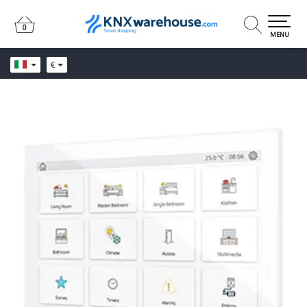
0
0
MENU
€