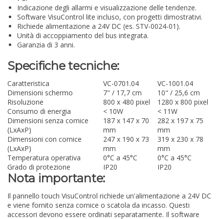
Indicazione degli allarmi e visualizzazione delle tendenze.
Software VisuControl lite incluso, con progetti dimostrativi.
Richiede alimentazione a 24V DC (es. STV-0024-01).
Unità di accoppiamento del bus integrata.
Garanzia di 3 anni.
Specifiche tecniche:
Caratteristica
VC-0701.04
VC-1001.04
Dimensioni schermo
7" / 17,7 cm
10" / 25,6 cm
Risoluzione
800 x 480 pixel
1280 x 800 pixel
Consumo di energia
< 10W
< 11W
Dimensioni senza cornice
187 x 147 x 70
282 x 197 x 75
(LxAxP)
mm
mm
Dimensioni con cornice
247 x 190 x 73
319 x 230 x 78
(LxAxP)
mm
mm
Temperatura operativa
0°C a 45°C
0°C a 45°C
Grado di protezione
IP20
IP20
Nota importante:
Il pannello touch VisuControl richiede un'alimentazione a 24V DC
e viene fornito senza cornice o scatola da incasso. Questi
accessori devono essere ordinati separatamente. Il software