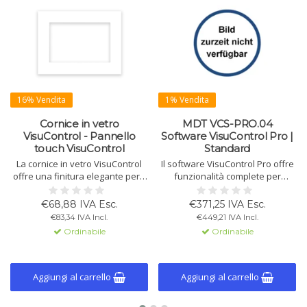
16% Vendita
1% Vendita
Cornice in vetro
MDT VCS-PRO.04
VisuControl - Pannello
Software VisuControl Pro |
touch VisuControl
Standard
La cornice in vetro VisuControl
Il software VisuControl Pro offre
offre una finitura elegante per il
funzionalità complete per
pannello touch VisuControl.
programmare i pannelli touch
Disponibile in bianco, nero e
VisuControl. Disponibile solo in
€68,88 IVA Esc.
€371,25 IVA Esc.
acciaio inossidabile spazzolato.
inglese, supporta impostazioni
€83,34 IVA Incl.
€449,21 IVA Incl.
Ideale per montaggio a parete,
personalizzate.
Ordinabile
Ordinabile
adatta a pannelli da 7" e 10".
Aggiungi al carrello
Aggiungi al carrello