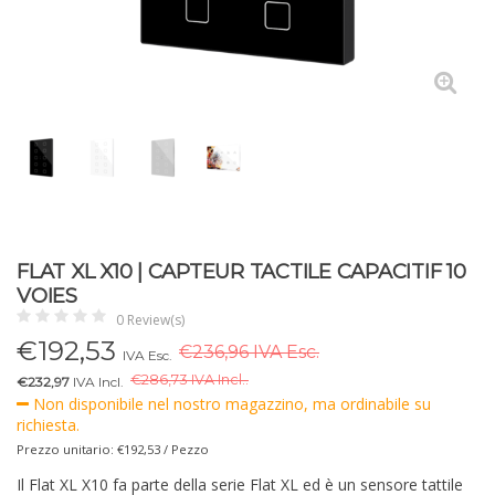
FLAT XL X10 | CAPTEUR TACTILE CAPACITIF 10
VOIES
0 Review(s)
€
192,53
€236,96 IVA Esc.
IVA Esc.
€
286,73 IVA Incl..
€232,97
IVA Incl.
Non disponibile nel nostro magazzino, ma ordinabile su
richiesta.
Prezzo unitario: €192,53 / Pezzo
Il Flat XL X10 fa parte della serie Flat XL ed è un sensore tattile