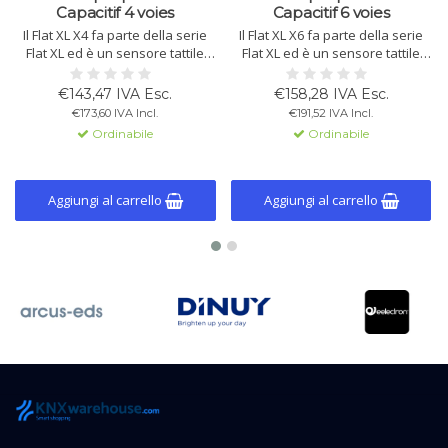
Capacitif 4 voies
Capacitif 6 voies
Il Flat XL X4 fa parte della serie
Il Flat XL X6 fa parte della serie
Flat XL ed è un sensore tattile
Flat XL ed è un sensore tattile
capacitivo con 4 pulsanti
capacitivo con 6 pulsanti
programmabili,
programmabili,
€143,47 IVA Esc.
€158,28 IVA Esc.
retroilluminazione LED, sensore
retroilluminazione LED, sensore
€173,60 IVA Incl.
€191,52 IVA Incl.
di prossimità e luminosità,
di prossimità e luminosità,
Ordinabile
Ordinabile
termostato integrato e sonda di
termostato integrato e sonda di
temperatura.
temperatura.
Aggiungi al carrello
Aggiungi al carrello