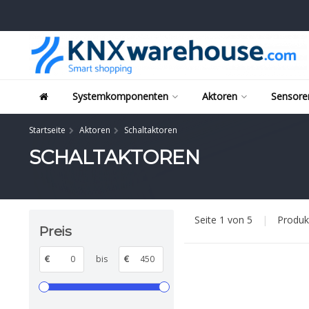
Systemkomponenten
Aktoren
Sensore
Startseite
Aktoren
Schaltaktoren
SCHALTAKTOREN
Seite 1 von 5
|
Produ
Preis
€
bis
€