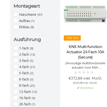
Montageart
Hutschiene
(97)
Aufbau
(1)
Einbau
(8)
36% Sale
Ausführung
KNX Multi-function
1-fach
(8)
Actuator 24 Fach 10A
2-fach
(13)
(Secure)
3-fach
(5)
24-voudige multifunctionele
4-fach
(31)
actuator voor KNX-
automatisering, 230V,
5-fach
(2)
10A/20A, met uitgebreide
€372,88 exkl. MwSt.
6-fach
(3)
configuratiemogelijkheden
€451,18 Inkl. MwSt.
voor schakelen, jaloezieën,
8-fach
(25)
Bestellbar
verwarming/koeling en
12-fach
(13)
ventilatie, ondersteund door
KNX-Secure.
16-fach
(6)
20-fach
(1)