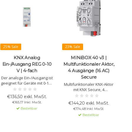
25% Sale
23% Sale
KNX Analog
MINiBOX 40 v3 |
Ein-/Ausgang REG 0-10
Multifunktionaler Aktor,
V | 4-fach
4 Ausgänge (16 AC)
Secure
Der analoge Ein-/Ausgang ist
geeignet für Geräte mit 0-10V
Multifunktionaler KNX-Aktor
Eingängen und zur Erfassung
mit KNX Secure, 4
von 0-20mA/0-10V
konfigurierbare Ausgänge
€136,50 exkl. MwSt.
Messdaten. Jeder Kanal ist
(16 A C-Load), geeignet für
€165,17 Inkl. MwSt.
€144,20 exkl. MwSt.
unabhängig konfigurierbar.
Jalousiesteuerung, Fan-Coil-
Bestellbar
€174,48 Inkl. MwSt.
Breite: 2 TE.
Kontrolle, Logik und mehr.
Bestellbar