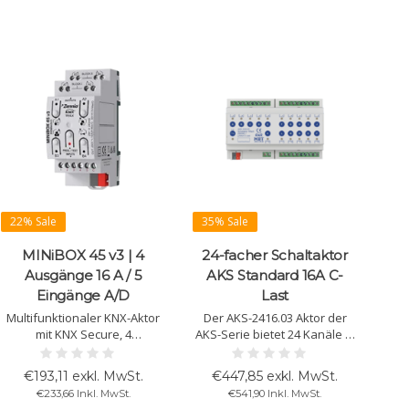
22% Sale
35% Sale
MINiBOX 45 v3 | 4
24-facher Schaltaktor
Ausgänge 16 A / 5
AKS Standard 16A C-
Eingänge A/D
Last
Multifunktionaler KNX-Aktor
Der AKS-2416.03 Aktor der
mit KNX Secure, 4
AKS-Serie bietet 24 Kanäle in
konfigurierbare Ausgänge
einem platzsparenden
(16 A C-Load), 5
Design, geeignet für hohe C-
€193,11 exkl. MwSt.
€447,85 exkl. MwSt.
analoge/digitale Eingänge,
Lasten bis 140 µF. KNX-
€233,66 Inkl. MwSt.
€541,90 Inkl. MwSt.
Logikfunktionen,
kompatibel, manuelle