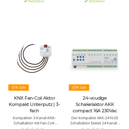
Bestellbar
Bestellbar
Geeignet für Jalousien,
Heizung und KNX Secure.
35% Sale
35% Sale
KNX Fan-Coil Aktor
24-voudige
Kompakt Unterputz | 3-
Schakelaktor AKK
fach
compact 16A 230Vac
Kompakter 3-Kanal-KNX-
Der kompakte AKK-2416.03
Schaltaktor mit Fan-Coil-
Schaltaktor bietet 24 Kanäle
Funktion zur Steuerung von
und umfangreiche