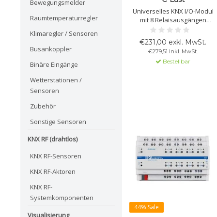
Bewegungsmelder
Universelles KNX I/O-Modul
Raumtemperaturregler
mit 8 Relaisausgängen
16A/16AX und 8
Klimaregler / Sensoren
potenzialfreien Eingängen.
€231,00 exkl. MwSt.
Für Beleuchtung, HVAC,
Busankoppler
€279,51 Inkl. MwSt.
Jalousien und Fancoils.
Bestellbar
Unterstützt NTC-Sensoren,
Binäre Eingänge
Logikverknüpfungen und 2
Wetterstationen /
Thermostatmodule.
Sensoren
Zubehör
Sonstige Sensoren
KNX RF (drahtlos)
KNX RF-Sensoren
KNX RF-Aktoren
KNX RF-
Systemkomponenten
44% Sale
Visualisierung