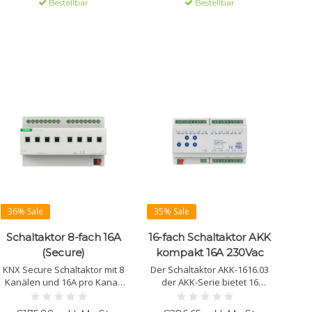
Bestellbar
Bestellbar
Thermostate und
Bedienung möglich, erweitert
Jalousiesteuerung.
mit Zeit- und Logikfunktionen.
36% Sale
35% Sale
Schaltaktor 8-fach 16A
16-fach Schaltaktor AKK
(Secure)
kompakt 16A 230Vac
KNX Secure Schaltaktor mit 8
Der Schaltaktor AKK-1616.03
Kanälen und 16A pro Kanal.
der AKK-Serie bietet 16
Geeignet für Beleuchtung,
unabhängige Kanäle für
Heizung und Signale.
mittlere Lasten. Mit einer