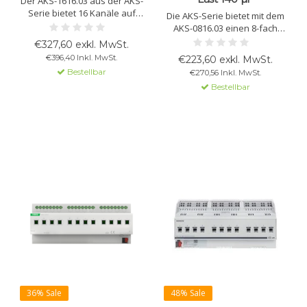
Der AKS-1616.03 aus der AKS-
Serie bietet 16 Kanäle auf
Die AKS-Serie bietet mit dem
kleinem Raum. Geeignet für
AKS-0816.03 einen 8-fach
16A und 140 µF C-Load, mit
Schaltaktor für 16A Schaltung
€327,60 exkl. MwSt.
erweiterten Logik- und
mit 140 µF C-Last. Erhältlich
€396,40 Inkl. MwSt.
€223,60 exkl. MwSt.
Szenenfunktionen. Ideal für
bis 24 Kanäle.
Bestellbar
€270,56 Inkl. MwSt.
mittelgroße bis große
Platzsparendes Design mit
Lastanwendungen.
Bestellbar
umfangreichen Funktionen,
manueller Bedienung und
LED-Statusanzeigen.
36% Sale
48% Sale