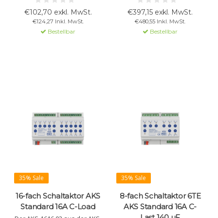
Ventilatoren mit 3
Funktionen wie
€102,70 exkl. MwSt.
€397,15 exkl. MwSt.
Geschwindigkeiten und
Zeitsteuerung, Szenen und
€124,27 Inkl. MwSt.
€480,55 Inkl. MwSt.
Konvektoren. Geeignet für 2-
Statusrückmeldung. Ideal für
Bestellbar
Bestellbar
und 4-Rohrsysteme.
DIN-Schienenmontage.
Unterputzmontage, 10 A, 230
Verfügbar in 2, 4, 8, 16 und 24-
V AC.
Kanal-Versionen.
35% Sale
35% Sale
16-fach Schaltaktor AKS
8-fach Schaltaktor 6TE
Standard 16A C-Load
AKS Standard 16A C-
Last 140 µF