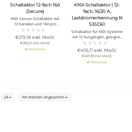
Schaltaktor 12-fach 16A
KNX-Schaltaktor | 12-
(Secure)
fach, 16/20 A,
Laststromerkennung N
KNX Secure Schaltaktor mit
12 Kanälen und 16A pro
535D61
Kanal. Geeignet für
Schaltaktor für KNX-Systeme
Beleuchtung, Heizung und
mit 12 Ausgängen, geeignet
€219,18 exkl. MwSt.
Signale. Unterstützt
für verschiedene Lasten
€265,21 Inkl. MwSt.
Logikfunktionen,
(ohmsch, induktiv, kapazitiv).
Bestellbar
Zeitschaltfunktionen und
€406,11 exkl. MwSt.
Max. 16/20 A pro Ausgang,
Szenen.
€491,39 Inkl. MwSt.
inkl. Stromerkennung und
Bestellbar
Handbedienung.
e
24
Am meisten angesehen