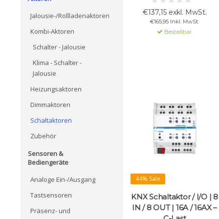
Gang-Lüfter, 2-/4-Rohr-
€137,15 exkl. MwSt.
Jalousie-/Rollladenaktoren
Systeme, automatische
€165,95 Inkl. MwSt.
Steuerung, Tag-/Nachtmodus
Kombi-Aktoren
Bestellbar
und Notbetrieb. Geeignet für
KNX-Systeme, ideal für HVAC-
Schalter - Jalousie
Anwendungen.
Klima - Schalter -
Jalousie
Heizungsaktoren
Dimmaktoren
Schaltaktoren
Zubehör
Sensoren &
Bediengeräte
44% Sale
Analoge Ein-/Ausgang
Tastsensoren
KNX Schaltaktor / I/O | 8
IN / 8 OUT | 16A / 16AX –
Präsenz- und
C-Last