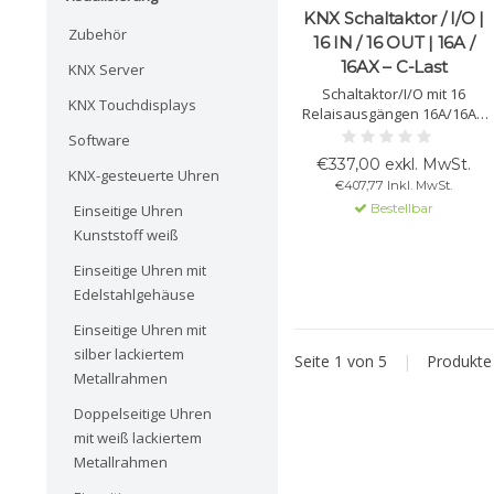
KNX Schaltaktor / I/O |
Zubehör
16 IN / 16 OUT | 16A /
16AX – C-Last
KNX Server
Schaltaktor/I/O mit 16
KNX Touchdisplays
Relaisausgängen 16A/16AX
für C-Lasten und 16
Software
potenzialfreien Eingängen.
€337,00 exkl. MwSt.
Für Licht, HVAC, Jalousien und
KNX-gesteuerte Uhren
€407,77 Inkl. MwSt.
Fancoils. Unterstützt NTC-
Bestellbar
Einseitige Uhren
Sensoren, Logikfunktionen
und bis zu 2 Thermostate.
Kunststoff weiß
Einseitige Uhren mit
Edelstahlgehäuse
Einseitige Uhren mit
silber lackiertem
Seite 1 von 5
|
Produkt
Metallrahmen
Doppelseitige Uhren
mit weiß lackiertem
Metallrahmen