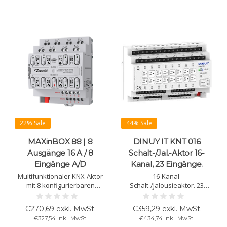
22% Sale
44% Sale
MAXinBOX 88 | 8
DINUY IT KNT 016
Ausgänge 16 A / 8
Schalt-/Jal.-Aktor 16-
Eingänge A/D
Kanal, 23 Eingänge.
Multifunktionaler KNX-Aktor
16-Kanal-
mit 8 konfigurierbaren
Schalt-/Jalousieaktor. 23
Ausgängen (16 A C-Load) und
Eingänge (16 binär + 7
8 analogen/digitalen
binär/analog), unterstützt
€270,69 exkl. MwSt.
€359,29 exkl. MwSt.
Eingängen. Ausgänge einzeln
hohe Lasten (16A).
€327,54 Inkl. MwSt.
€434,74 Inkl. MwSt.
als Schaltaktor nutzbar.
Konfiguration über ETS5.