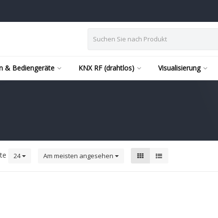
n & Bediengeräte
KNX RF (drahtlos)
Visualisierung
kte
24
Am meisten angesehen