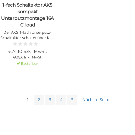
1-fach Schaltaktor AKS
kompakt
Unterputzmontage 16A
C-load
Der AKS 1-fach Unterputz-
Schaltaktor schaltet über KNX
bis zu 16 A bei 230 V AC.
Programmierbare
€74,10 exkl. MwSt.
Funktionen, Logik und
€89,66 Inkl. MwSt.
Zeitsteuerungen sind über
Bestellbar
ETS verfügbar. Erhältlich in 1-
und 2-fach Ausführungen.
1
2
3
4
5
Nächste Seite