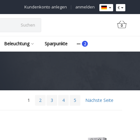
Kundenkonto anlegen
|
anmelden
€
Suchen
0
Beleuchtung
Sparpunkte
1
2
3
4
5
Nächste Seite