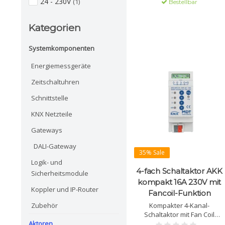
24 - 230V
(1)
Bestellbar
KNX-Secure.
Kategorien
Systemkomponenten
Energiemessgeräte
Zeitschaltuhren
Schnittstelle
KNX Netzteile
Gateways
DALI-Gateway
35% Sale
Logik- und
4-fach Schaltaktor AKK
Sicherheitsmodule
kompakt 16A 230V mit
Koppler und IP-Router
Fancoil-Funktion
Zubehör
Kompakter 4-Kanal-
Schaltaktor mit Fan Coil
Aktoren
Funktion. Unterstützt 3-/4-