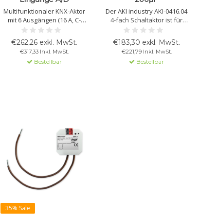
Multifunktionaler KNX-Aktor
Der AKI industry AKI-0416.04
mit 6 Ausgängen (16 A, C-
4-fach Schaltaktor ist für
Load) und 6
hohe Lasten mit hohen
analogen/digitalen
Einschaltströmen ausgelegt.
€262,26 exkl. MwSt.
€183,30 exkl. MwSt.
Eingängen. Unterstützt KNX
Mit manueller Bedienung und
€317,33 Inkl. MwSt.
€221,79 Inkl. MwSt.
Secure, manuelle Steuerung,
KNX-Kompatibilität bietet er
Bestellbar
Bestellbar
Logikfunktionen und
zuverlässige Leistung in
vielseitige
industriellen Umgebungen.
Eingangsspannung.
35% Sale