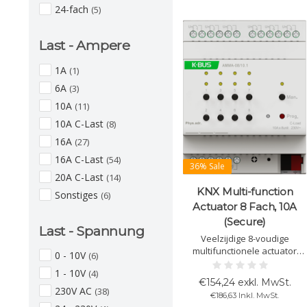
24-fach
(5)
Last - Ampere
1A
(1)
6A
(3)
10A
(11)
10A C-Last
(8)
16A
(27)
16A C-Last
(54)
36% Sale
20A C-Last
(14)
KNX Multi-function
Sonstiges
(6)
Actuator 8 Fach, 10A
(Secure)
Last - Spannung
Veelzijdige 8-voudige
multifunctionele actuator
0 - 10V
(6)
voor schakelen, jaloezieën,
1 - 10V
(4)
verwarming/koeling en
€154,24 exkl. MwSt.
ventilatie, geschikt voor 10A.
230V AC
(38)
€186,63 Inkl. MwSt.
Configuratie per kanaal met