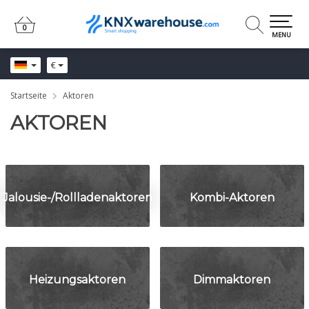
0
0
MENU
€
Startseite
Aktoren
AKTOREN
Jalousie-/Rollladenaktoren
Kombi-Aktoren
Heizungsaktoren
Dimmaktoren