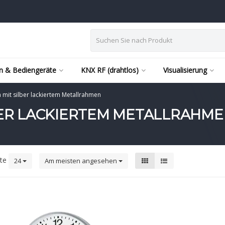
n & Bediengeräte
KNX RF (drahtlos)
Visualisierung
n mit silber lackiertem Metallrahmen
LBER LACKIERTEM METALLRAHM
kte
24
Am meisten angesehen