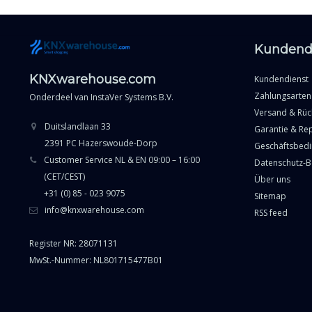
Kundend
KNXwarehouse.com
Kundendienst
Zahlungsarten
Onderdeel van
InstaVer Systems B.V.
Versand & Rü
Duitslandlaan 33
Garantie & Re
2391 PC Hazerswoude-Dorp
Geschäftsbed
Customer Service NL & EN 09:00 – 16:00
Datenschutz-
(CET/CEST)
Über uns
+31 (0) 85 - 023 9075
Sitemap
info@knxwarehouse.com
RSS feed
Register NR: 28071131
MwSt.-Nummer: NL801715477B01