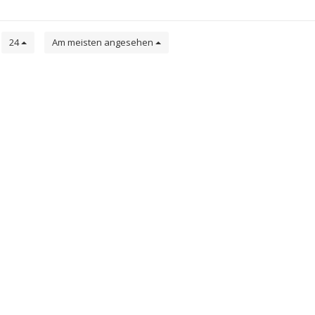
e
24
Am meisten angesehen