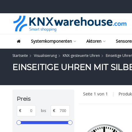
Systemkomponenten
Aktoren
Sensore
Startseite
Visualisierung
KNX-gesteuerte Uhren
Einseitige Uhre
EINSEITIGE UHREN MIT SI
Seite 1 von 1
|
Produ
Preis
€
bis
€