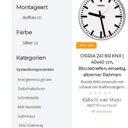
Montageart
Aufbau
(2)
Farbe
Silber
(2)
40% Sale
OSIRIA 241 BR KNX |
Kategorien
40x40 cm,
Blockstreifen, einseitig,
Systemkomponenten
silberner Rahmen
Energiemessgeräte
Runde KNX-Innenuhr mit
schwarzen Balkenzeigern,
Zeitschaltuhren
rotem Sekundenzeiger,
weißem Zifferblatt mit
Schnittstelle
€684,10 exkl. MwSt.
Blockziffern und silbernem
€827,76 Inkl. MwSt.
KNX Netzteile
Metallgehäuse. Ø 400 mm.
Bestellbar
Gateways
DALI-Gateway