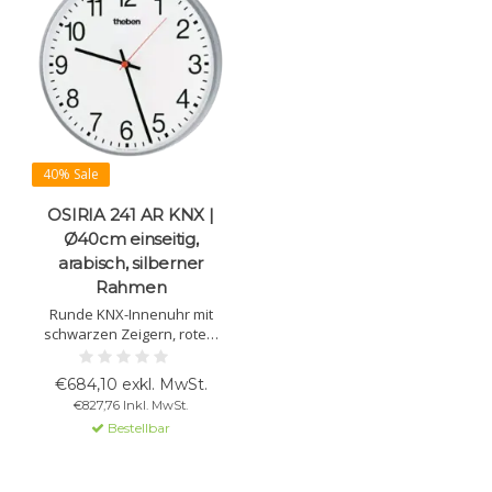
40% Sale
OSIRIA 241 AR KNX |
Ø40cm einseitig,
arabisch, silberner
Rahmen
Runde KNX-Innenuhr mit
schwarzen Zeigern, rotem
Sekundenzeiger, weißem
Zifferblatt mit arabischen
€684,10 exkl. MwSt.
Zahlen, silbernem
€827,76 Inkl. MwSt.
Metallgehäuse und
Bestellbar
gewölbtem Plexiglas. Ø 400
mm. Gangreserve 10 Tage.