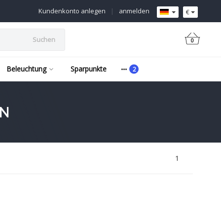
Kundenkonto anlegen
|
anmelden
€
Suchen
0
Beleuchtung
Sparpunkte
EN
1