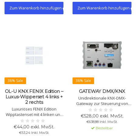
Rahmen separat erhältlich.
Thermostatmodule.
Zum Warenkorb hinzufügen
Zum Warenkorb hinzufügen
38% Sale
38% Sale
OL-U KNX FENIX Edition –
GATEWAY DMX/KNX
Luxus-Wipperset 4 links +
Unidirektionale KNX-DMX-
2 rechts
Gateway zur Steuerung von
Luxuriöses FENIX Edition
DMX512-Geräten über KNX.
Wipptastenset mit 4 linken und
Unterstützt 512 Kanäle, Szenen,
€528,00 exkl. MwSt.
2 rechten Tasten für Eelectron
Sequenzen und einfache
€638,88 Inkl. MwSt.
OL-U KNX Hardware wie
Integration ohne ETS-
€44,00 exkl. MwSt.
Bestellbar
SO08A01KNX. Aus
Programmierung.
€53,24 Inkl. MwSt.