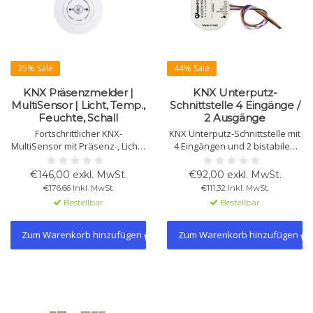
35% Sale
44% Sale
KNX Präsenzmelder |
KNX Unterputz-
MultiSensor | Licht, Temp.,
Schnittstelle 4 Eingänge /
Feuchte, Schall
2 Ausgänge
Fortschrittlicher KNX-
KNX Unterputz-Schnittstelle mit
MultiSensor mit Präsenz-, Licht-,
4 Eingängen und 2 bistabilen
Temperatur-, Feuchte- und
Relaisausgängen für Schalten,
Schallsensor. Perfekt für
Jalousien, Szenen und
€146,00 exkl. MwSt.
€92,00 exkl. MwSt.
energieeffiziente Klima- und
Logikfunktionen. Unterstützt
€176,66 Inkl. MwSt.
€111,32 Inkl. MwSt.
Lichtsteuerung in Gebäuden
NTC-Temperaturfühler,
Bestellbar
Bestellbar
und Hotels.
Thermostatmodule, BLE Beacon
und Data Secure.
Zum Warenkorb hinzufügen
Zum Warenkorb hinzufügen