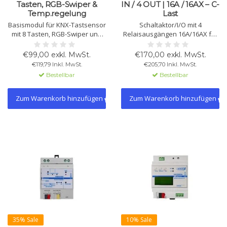
Tasten, RGB-Swiper &
IN / 4 OUT | 16A / 16AX – C-
Temp.regelung
Last
Basismodul für KNX-Tastsensor
Schaltaktor/I/O mit 4
mit 8 Tasten, RGB-Swiper und
Relaisausgängen 16A/16AX für
integrierter
C-Lasten und 4 potenzialfreien
Temperaturregelung. Geeignet
Eingängen. Für Licht, HVAC,
€99,00 exkl. MwSt.
€170,00 exkl. MwSt.
für Szenen, Beleuchtung,
Jalousien und Szenen.
€119,79 Inkl. MwSt.
€205,70 Inkl. MwSt.
Jalousien, Logik und KNX Data
Unterstützt NTC-Sensoren,
Bestellbar
Bestellbar
Secure. Wippen,
Thermostatfunktionen und
Abdeckrahmen und Rahmen
flexible KNX-Konfiguration.
sind als Zubehör separat
Zum Warenkorb hinzufügen
Zum Warenkorb hinzufügen
erhältlich.
35% Sale
10% Sale