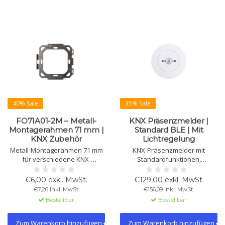
40% Sale
35% Sale
FO71A01-2M – Metall-
KNX Präsenzmelder |
Montagerahmen 71 mm |
Standard BLE | Mit
KNX Zubehör
Lichtregelung
Metall-Montagerahmen 71 mm
KNX-Präsenzmelder mit
für verschiedene KNX-
Standardfunktionen,
Wandschalter, einschließlich
Lichtregelung und integriertem
der OL-U-Serie. Sorgt für stabile
BLE-Beacon für intelligente
€6,00 exkl. MwSt.
€129,00 exkl. MwSt.
und präzise Montage in 2-fach
Interaktion über mobile Geräte.
€7,26 Inkl. MwSt.
€156,09 Inkl. MwSt.
Unterputzdosen.
Ideal für energieeffiziente
Bestellbar
Bestellbar
Erkennung, Automatisierung
und Hotel- oder
Zutrittsmanagement.
Zum Warenkorb hinzufügen
Zum Warenkorb hinzufügen