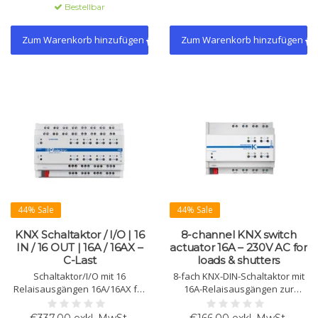
supermattem, kratzfestem
Bestellbar
FENIX NTM® mit Soft-Touch und
Klickmontage.
Zum Warenkorb hinzufügen
Zum Warenkorb hinzufügen
44% Sale
44% Sale
KNX Schaltaktor / I/O | 16
8-channel KNX switch
IN / 16 OUT | 16A / 16AX –
actuator 16A – 230V AC for
C-Last
loads & shutters
Schaltaktor/I/O mit 16
8-fach KNX-DIN-Schaltaktor mit
Relaisausgängen 16A/16AX für
16A-Relaisausgängen zur
C-Lasten und 16 potenzialfreien
Steuerung von Beleuchtung,
Eingängen. Für Licht, HVAC,
Lasten sowie Jalousien oder