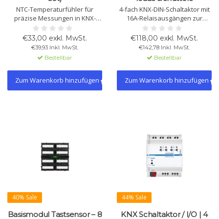
NTC-Temperaturfühler für
4-fach KNX-DIN-Schaltaktor mit
präzise Messungen in KNX-
16A-Relaisausgängen zur
Installationen mit einem
Steuerung von Beleuchtung,
Messbereich von −20 °C bis
Lasten sowie Jalousien oder
€33,00 exkl. MwSt.
€118,00 exkl. MwSt.
+100 °C. Geeignet für
Rollläden. Ausgestattet mit 8
€39,93 Inkl. MwSt.
€142,78 Inkl. MwSt.
Temperaturerfassung und
Logikfunktionen und
Bestellbar
Bestellbar
Thermostatfunktionen.
integrierter KNX-Schnittstelle
Lieferung ausschließlich als
für zuverlässige
4er-Set (TS01A04ACC).
Gebäudeautomation.
Zum Warenkorb hinzufügen
Zum Warenkorb hinzufügen
40% Sale
44% Sale
Basismodul Tastsensor – 8
KNX Schaltaktor / I/O | 4