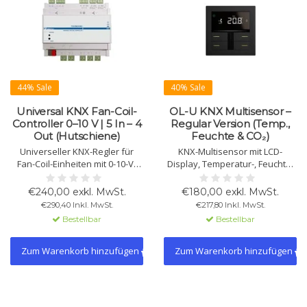
44% Sale
40% Sale
Universal KNX Fan-Coil-
OL-U KNX Multisensor –
Controller 0–10 V | 5 In – 4
Regular Version (Temp.,
Out (Hutschiene)
Feuchte & CO₂)
Universeller KNX-Regler für
KNX-Multisensor mit LCD-
Fan-Coil-Einheiten mit 0-10-V-
Display, Temperatur-, Feuchte-
Ausgängen, Relais und
und CO₂-Sensoren, zwei 2-
Digitaleingängen. Geeignet für
Stufen-Thermostaten mit PI-
€240,00 exkl. MwSt.
€180,00 exkl. MwSt.
2- und 4-Rohr-Systeme mit PI-
Regler und 4 Tasten. Mit RGB-
€290,40 Inkl. MwSt.
€217,80 Inkl. MwSt.
Regelung, externen Sensoren
LED-Leiste und Wischleiste. Für
Bestellbar
Bestellbar
und Energiesparfunktionen.
Raumklima, Szenen und
Gebäudeautomation.
Zum Warenkorb hinzufügen
Zum Warenkorb hinzufügen