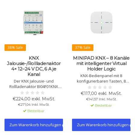
38% Sale
37% Sale
KNX
MINIPAD KNX – 8 Kanäle
Jalousie-/Rollladenaktor
mit intelligenter Virtual
4× 12–24 V DC, 6 A je
Holder Logic
Kanal
KNX-Bedienpanel mit 8
Der KNX Jalousie- und
konfigurierbaren Tasten, 8
Rollladenaktor BI04F01KNX
weißen LEDs und 1 RGB-LED. Mit
verfügt über 4 Ausgänge für
3 Eingängen, integriertem
€117,00 exkl. MwSt.
12–24 V DC-Motoren, jeweils bis
Zweizonen-Temperaturregler,
€224,00 exkl. MwSt.
€141,57 Inkl. MwSt.
6 A belastbar. Geeignet für
16 Logikblöcken und Virtual
€271,04 Inkl. MwSt.
Bestellbar
Rollläden, Jalousien und andere
Holder Logic für präzise
Bestellbar
24-V-DC-Antriebe. Ideal für
Anwesenheitserkennung.
smarte Gebäude- und
Hausautomation.
Zum Warenkorb hinzufügen
Zum Warenkorb hinzufügen