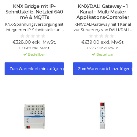
KNX Bridge mit IP-
KNX/DALI Gateway – 1
Schnittstelle, Netzteil 640
Kanal – Multi-Master
mA & MQTTs
Applikations-Controller
KNX-Spannungsversorgung mit
KNX/DALI-Gateway mit 1 Kanal
integrierter IP-Schnittstelle und
zur Steuerung von DALI1/DALI2-
MQTTs („MQTT Secure“) für
Leuchten, Sensoren und
sichere IoT-Kommunikation.
Notbeleuchtung. Unterstützt
€328,00 exkl. MwSt.
€639,00 exkl. MwSt.
Liefert 640 mA (KNX + AUX) und
Multi-Master und
€396,88 Inkl. MwSt.
€773,19 Inkl. MwSt.
unterstützt KNX Data Secure.
Konstantlichtregelung.
Bestellbar
Bestellbar
Zum Warenkorb hinzufügen
Zum Warenkorb hinzufügen