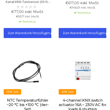
Kanal-KNX-Tastsensor (55×55
(64 pro Kanal). Unterstützt
€617,00 exkl. MwSt.
mm) mit RGB-LED-Leiste, PI-
Tunable White (DT-8), Szenen,
€746,57 Inkl. MwSt.
Raumregler, Digital/Analog-
Zeitprogramme und
€77,00 exkl. MwSt.
Bestellbar
Eingang sowie Funktionen für
Fehlerdiagnose über KNX.
€93,17 Inkl. MwSt.
Schalten, Dimmen, Jalousien
Bestellbar
und Szenen.
Zum Warenkorb hinzufügen
Zum Warenkorb hinzufügen
38% Sale
44% Sale
NTC Temperaturfühler
4-channel KNX switch
−20 °C bis +100 °C (4er-
actuator 16A – 230V AC for
Set)
loads & shutters