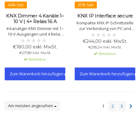
44% Sale
35% Sale
KNX Dimmer 4 Kanäle 1–
KNX IP Interface secure
10 V | 4× Relais 16 A
Kompakte KNX IP-Schnittstelle
4-kanaliger KNX Dimmer mit 1–
zur Verbindung von PC und
10-V-Ausgängen und 4 Relais
KNX-Netzwerk über LAN.
für elektronische
Unterstützt KNXnet/IP,
€244,00 exkl. MwSt.
Vorschaltgeräte. Geeignet für
Tunneling, KNX Security (AES-
€180,00 exkl. MwSt.
€295,24 Inkl. MwSt.
Einzelkanal, Tunable White,
128) und bis zu 8 gleichzeitige
€217,80 Inkl. MwSt.
Bestellbar
RGB und RGBW mit Szenen,
Verbindungen. Versorgung
Bestellbar
Logik und
über KNX-Bus.
Energiesparfunktionen.
Zum Warenkorb hinzufügen
Zum Warenkorb hinzufügen
Am meisten angesehen
1
2
3