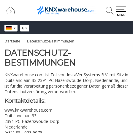
0
0
MENU
€
Startseite
Datenschutz-Bestimmungen
DATENSCHUTZ-
BESTIMMUNGEN
KNXwarehouse.com ist Teil von InstaVer Systems B.V. mit Sitz in
Duitslandlaan 33 2391 PC Hazerswoude-Dorp, Niederlande, und
ist für die Verarbeitung personenbezogener Daten gemäß dieser
Datenschutzerklärung verantwortlich.
Kontaktdetails:
www.knxwarehouse.com
Duitslandlaan 33
2391 PC Hazerswoude-Dorp
Niederlande
(+31) 85 - 023 9075