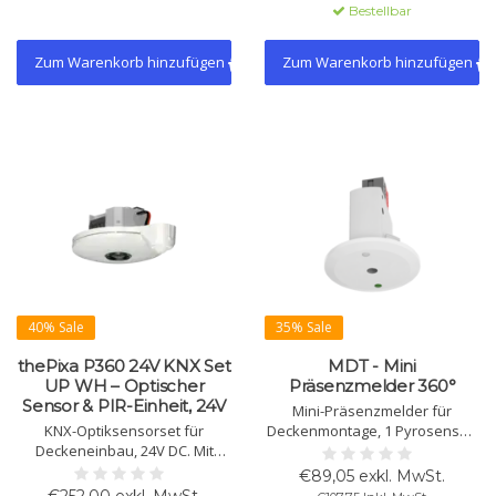
Logik- und
konstante Lichtregelung und
Bestellbar
Szenengruppenfunktionen.
Thermostat.
Deckenmontage. KNX Secure.
Zum Warenkorb hinzufügen
Zum Warenkorb hinzufügen
40% Sale
35% Sale
thePixa P360 24V KNX Set
MDT - Mini
UP WH – Optischer
Präsenzmelder 360°
Sensor & PIR-Einheit, 24V
Mini-Präsenzmelder für
KNX-Optiksensorset für
Deckenmontage, 1 Pyrosensor,
Deckeneinbau, 24V DC. Mit
360° Erfassung, bis zu 4 m
optischem Sensor und PIR-
Reichweite, Lichtsensor,
€89,05 exkl. MwSt.
Einheit. Rechteckiges
Buskopplung, geeignet für KNX-