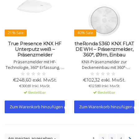
21% Sale
40% Sale
True Presence KNX HF
theRonda S360 KNX FLAT
Unterputz weiß –
DE WH – Präsenzmelder,
Präsenzmelder
360°, Ø9m, Einbau
Präsenzmelder mit HF-
KNX-Präsenzmelder zur
Technologie, 360° Erfassung, Ø
Deckeneinbau mit 360°-
15 m Reichweite und True
Erfassung bis Ø9m,
Presence-Erkennung. Misst
automatische Licht- und
€248,60 exkl. MwSt.
€102,32 exkl. MwSt.
Temperatur und
Präsenzsteuerung,
€300,81 Inkl. MwSt.
€123,80 Inkl. MwSt.
Luftfeuchtigkeit. KNX,
Mischlichtmessung, dimmbar,
Bestellbar
Bestellbar
Unterputz. In Weiß und Schwarz
IP54, weiß.
erhältlich.
Zum Warenkorb hinzufügen
Zum Warenkorb hinzufügen
Am meisten angesehen
1
2
3
4