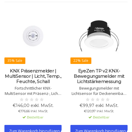
35% Sale
22% Sale
KNX Präsenzmelder |
EyeZen TP v2 KNX-
MultiSensor | Licht, Temp.,
Bewegungsmelder mit
Feuchte, Schall
Lichtstärkemessung
Fortschrittlicher KNX-
Bewegungsmelder mit
MultiSensor mit Präsenz-, Licht-,
Lichtsensor für Deckeneinbau,
Temperatur-, Feuchte- und
Erfassungsbereich 360° und 6m
Schallsensor. Perfekt für
Durchmesser. Unterstützt
€146,00 exkl. MwSt.
€99,97 exkl. MwSt.
energieeffiziente Klima- und
Lichtregelung,
€176,66 Inkl. MwSt.
€120,97 Inkl. MwSt.
Lichtsteuerung in Gebäuden
Bewegungserkennung und
Bestellbar
Bestellbar
und Hotels.
Master/Slave-Konfiguration.
Erhältlich in Weiß und Anthrazit.
Zum Warenkorb hinzufügen
Zum Warenkorb hinzufügen