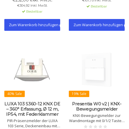
€252,00 exkl. MwSt.
€107,75 Inkl. MwSt.
Erfassungsfeld, Licht- und
Systeme.
€304,92 Inkl. MwSt.
Bestellbar
Präsenzsteuerung,
Bestellbar
Temperatursensor.
Zum Warenkorb hinzufügen
Zum Warenkorb hinzufügen
40% Sale
19% Sale
LUXA 103 S360-12 KNX DE
Presentia W0 v2 | KNX-
– 360° Erfassung, Ø 12 m,
Bewegungsmelder
IP54, mit Federklammer
KNX-Bewegungsmelder zur
PIR-Präsenzmelder der LUXA
Wandmontage mit 0/1/2 Tasten,
103 Serie, Deckeneinbau mit
einstellbarer Empfindlichkeit