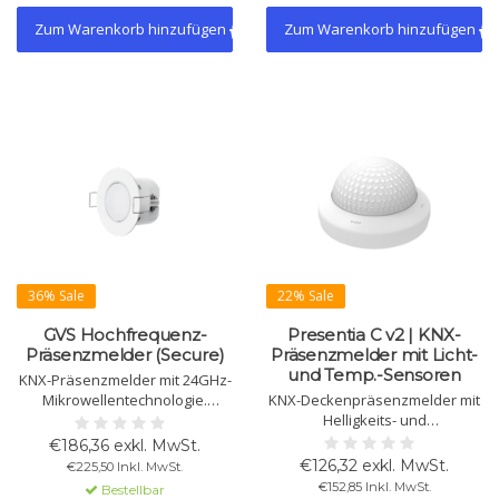
Zum Warenkorb hinzufügen
Zum Warenkorb hinzufügen
36% Sale
22% Sale
GVS Hochfrequenz-
Presentia C v2 | KNX-
Präsenzmelder (Secure)
Präsenzmelder mit Licht-
und Temp.-Sensoren
KNX-Präsenzmelder mit 24GHz-
Mikrowellentechnologie.
KNX-Deckenpräsenzmelder mit
Erfassungsbereich 8m, max.
Helligkeits- und
Montagehöhe 4m. Unterstützt 4
Temperatursensoren. 360°-
€186,36 exkl. MwSt.
Präsenzkanäle, konstante
Erfassung, 30 m Durchmesser.
€126,32 exkl. MwSt.
€225,50 Inkl. MwSt.
Lichtsteuerung, RTC-Controller,
Empfindlichkeit einstellbar,
€152,85 Inkl. MwSt.
Bestellbar