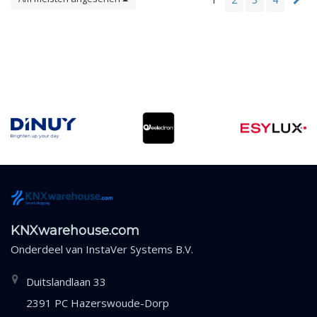
KNXwarehouse.com
Onderdeel van
InstaVer Systems B.V.
Duitslandlaan 33
2391 PC Hazerswoude-Dorp