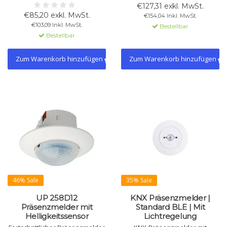
Feder, 360° Erfassung, Ø 12 m,
und Beleuchtung. 180°
€127,31 exkl. MwSt.
KNX, Licht- und Präsenzkanäle,
Erfassungswinkel, Reichweite
€85,20 exkl. MwSt.
€154,04 Inkl. MwSt.
Lichtmessung,
10 m. Kompatibel mit 55x55 mm
€103,09 Inkl. MwSt.
Bestellbar
Temperatursensor, IP54.
Rahmen.
Bestellbar
Zum Warenkorb hinzufügen
Zum Warenkorb hinzufügen
46% Sale
35% Sale
UP 258D12
KNX Präsenzmelder |
Präsenzmelder mit
Standard BLE | Mit
Helligkeitssensor
Lichtregelung