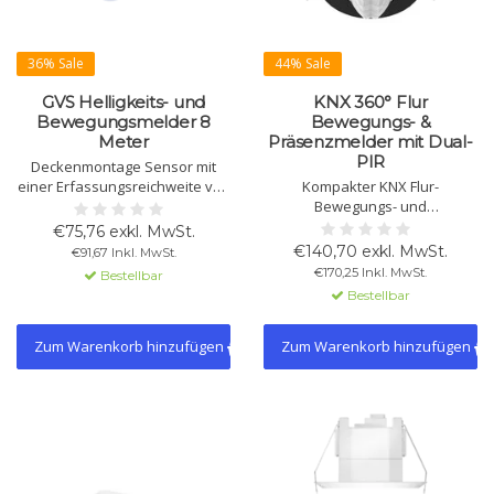
36% Sale
44% Sale
GVS Helligkeits- und
KNX 360° Flur
Bewegungsmelder 8
Bewegungs- &
Meter
Präsenzmelder mit Dual-
PIR
Deckenmontage Sensor mit
einer Erfassungsreichweite von
Kompakter KNX Flur-
8m und einer maximalen
Bewegungs- und
Montagehöhe von 2m. KNX-
Präsenzmelder mit zwei PIR-
€75,76 exkl. MwSt.
zertifiziert, mit logischen
Sensoren, 360° Erfassung, 6
€140,70 exkl. MwSt.
€91,67 Inkl. MwSt.
Funktionen und Master-Slave
Kanälen und
€170,25 Inkl. MwSt.
Bestellbar
Möglichkeiten. Arbeitet bei -5°C
Konstantlichtregelung. Ideal für
Bestellbar
bis 45°C und hat eine
Flure und lange Durchgänge.
Busspannung von 21-30V DC.
Zum Warenkorb hinzufügen
Zum Warenkorb hinzufügen