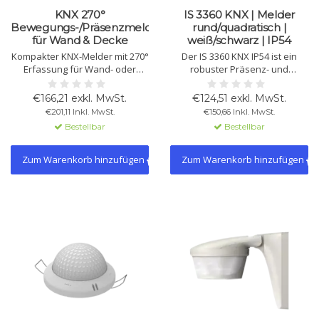
KNX 270°
IS 3360 KNX | Melder
Bewegungs-/Präsenzmelder
rund/quadratisch |
für Wand & Decke
weiß/schwarz | IP54
Kompakter KNX-Melder mit 270°
Der IS 3360 KNX IP54 ist ein
Erfassung für Wand- oder
robuster Präsenz- und
Deckenmontage. Für
Bewegungsmelder mit 360°-
Bewegung, Präsenz,
Erfassung und 20 m Reichweite.
€166,21 exkl. MwSt.
€124,51 exkl. MwSt.
Konstantlichtregelung und
Für Innen- und Außenbereiche
€201,11 Inkl. MwSt.
€150,66 Inkl. MwSt.
Dämmerung. Mit 6 Kanälen,
geeignet, ideal für Parkhäuser,
Bestellbar
Bestellbar
Master/Slave sowie Licht- und
Hallen und Eingänge. Erhältlich
Temperatursensor.
rund oder quadratisch, weiß
oder schwarz.
Zum Warenkorb hinzufügen
Zum Warenkorb hinzufügen