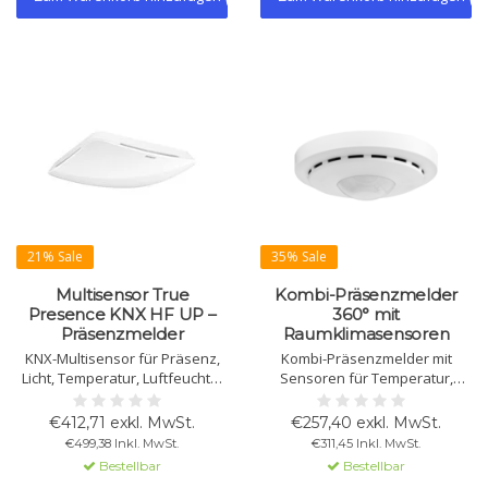
21% Sale
35% Sale
Multisensor True
Kombi-Präsenzmelder
Presence KNX HF UP –
360° mit
Präsenzmelder
Raumklimasensoren
KNX-Multisensor für Präsenz,
Kombi-Präsenzmelder mit
Licht, Temperatur, Luftfeuchte,
Sensoren für Temperatur,
Luftdruck, VOC und CO₂.
Luftfeuchtigkeit, CO2 und VOC.
Unterputz, 360° Erfassung, bis
360° Erfassung, RGB-LED zur
€412,71 exkl. MwSt.
€257,40 exkl. MwSt.
64 m². Erhältlich in Weiß und
Anzeige der Luftqualität und
€499,38 Inkl. MwSt.
€311,45 Inkl. MwSt.
Schwarz.
Konstantlichtregelung für bis zu
Bestellbar
Bestellbar
3 Lichtgruppen.