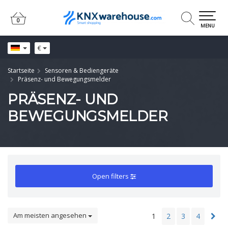
0
0
MENU
€
Startseite
Sensoren & Bediengeräte
Präsenz- und Bewegungsmelder
PRÄSENZ- UND
BEWEGUNGSMELDER
Open filters
Am meisten angesehen
1
2
3
4