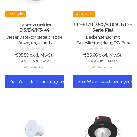
35% Sale
40% Sale
Präsenzmelder
PD-FLAT 360i/8 ROUND –
D3/D4/K3/K4
Serie Flat
Dieser Detektor bietet präzise
Deckensensor mit
Bewegungs- und
Tageslichtregelung, ESY-Pen
Anwesenheitserkennung mit 1-
und ESY-App. KNX-Funktionen:
4 Pyrosensoren. Erhältlich mit
Alarm, Dämmerungsschalter,
€95,55 exkl. MwSt.
€85,66 exkl. MwSt.
Lichtsensor oder Lichtsensor
Helligkeit, Bewegung,
€115,62 Inkl. MwSt.
€103,65 Inkl. MwSt.
und Konstantlichtregelung.
Szenentelegramme.
Bestellbar
Bestellbar
Ideal für smarte Beleuchtung
und HVAC.
Zum Warenkorb hinzufügen
Zum Warenkorb hinzufügen