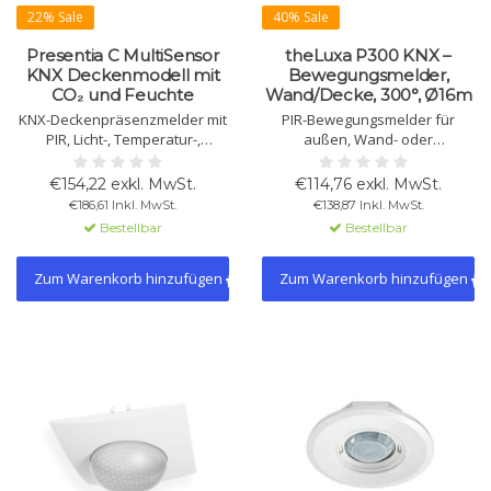
22% Sale
40% Sale
Presentia C MultiSensor
theLuxa P300 KNX –
KNX Deckenmodell mit
Bewegungsmelder,
CO₂ und Feuchte
Wand/Decke, 300°, Ø16m
KNX-Deckenpräsenzmelder mit
PIR-Bewegungsmelder für
PIR, Licht-, Temperatur-,
außen, Wand- oder
Feuchte- und CO₂-Sensor. Für
Deckenmontage. Automatische
konstante Lichtregelung, Klima-
Lichtsteuerung nach
€154,22 exkl. MwSt.
€114,76 exkl. MwSt.
und Luftqualitätssteuerung.
Anwesenheit und Helligkeit.
€186,61 Inkl. MwSt.
€138,87 Inkl. MwSt.
Auf- oder Unterputzmontage,
Einfach in KNX-Systeme per ETS
Bestellbar
Bestellbar
KNX Secure.
integrierbar.
Zum Warenkorb hinzufügen
Zum Warenkorb hinzufügen