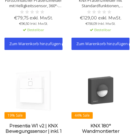
Fortschrittlicher Präsenzmelder
KNX-Präsenzmelder mit
mit Helligkeitssensor, 360°-
Standardfunktionen,
Erfassung,
Lichtregelung und integriertem
Konstantlichtregelung und KNX-
BLE-Beacon für intelligente
€79,75 exkl. MwSt.
€129,00 exkl. MwSt.
Kompatibilität. Ideal für
Interaktion über mobile Geräte.
€96,50 Inkl. MwSt.
€156,09 Inkl. MwSt.
Deckenmontage.
Ideal für energieeffiziente
Bestellbar
Bestellbar
Erkennung, Automatisierung
und Hotel- oder
Zutrittsmanagement.
Zum Warenkorb hinzufügen
Zum Warenkorb hinzufügen
19% Sale
44% Sale
Presentia W1 v2 | KNX
KNX 180°
Bewegungssensor | inkl. 1
Wandmontierter