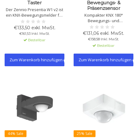
Taster
Bewegungs- &
Präsenzsensor
Der Zennio Presentia W1 v2 ist
ein KNX-Bewegungsmelder für
Kompakter KNX 180°
die Wandmontage mit 1 Taster.
Bewegungs- und
Er erkennt Bewegungen bis 10
Präsenzmelder für
€133,50 exkl. MwSt.
Meter mit einstellbarer
Wandmontage mit dualen PIR-
€131,06 exkl. MwSt.
€161,53 Inkl. MwSt.
Empfindlichkeit und
Sensoren,
€158,58 Inkl. MwSt.
Bestellbar
Hintergrundbeleuchtung.
Konstantlichtregelung, 6+1
Bestellbar
Kanälen sowie Licht- und
Temperatursensor. Unterstützt
Licht- und HVAC-Steuerung. Für
Zum Warenkorb hinzufügen
Zum Warenkorb hinzufügen
Innen- und Außenecken
geeignet.
44% Sale
25% Sale