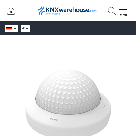
0
0
MENU
€