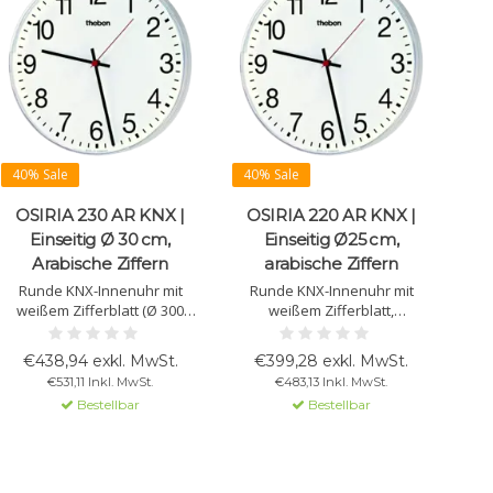
40% Sale
40% Sale
OSIRIA 230 AR KNX |
OSIRIA 220 AR KNX |
Einseitig Ø 30 cm,
Einseitig Ø25 cm,
Arabische Ziffern
arabische Ziffern
Runde KNX-Innenuhr mit
Runde KNX-Innenuhr mit
weißem Zifferblatt (Ø 300
weißem Zifferblatt,
mm), schwarzen Zahlen,
schwarzen Zahlen und
schwarzen Stunden- und
Zeigern, rotem
€438,94 exkl. MwSt.
€399,28 exkl. MwSt.
Minutenzeigern sowie rotem
Sekundenzeiger. Ø 250 mm.
€531,11 Inkl. MwSt.
€483,13 Inkl. MwSt.
Sekundenzeiger. Stoßfestes
Schlagfestes Gehäuse und
Bestellbar
Bestellbar
Kunststoffgehäuse mit
Plexiglas.
mattem Plexiglas.