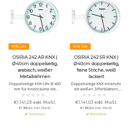
40% Sale
40% Sale
OSIRIA 242 AR KNX |
OSIRIA 242 SR KNX |
Ø40cm doppelseitig,
Ø40cm doppelseitig,
arabisch, weißer
feine Striche, weiß
Metallrahmen
lackiert
Doppelseitige KNX-Uhr Ø 400
Doppelseitige KNX-Innenuhr
mm für Innenräume mit
mit weißen Zifferblättern,
weißen Zifferblättern,
feinen Strichmarkierungen,
arabischen Ziffern,
weiß lackiertem
€1.141,03 exkl. MwSt.
€1.141,03 exkl. MwSt.
Balkenzeigern, rotem
Metallgehäuse, Plexiglas und
€1.380,64 Inkl. MwSt.
€1.380,64 Inkl. MwSt.
Sekundenzeiger und weißem
10 Tagen Gangreserve.
Bestellbar
Bestellbar
Metallgehäuse.
Wand- oder Deckenhalter
(150 mm) inklusive.