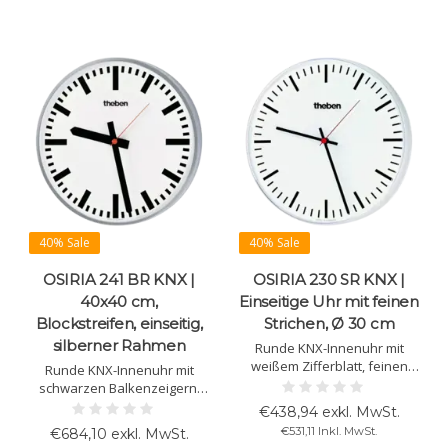
40% Sale
40% Sale
OSIRIA 241 BR KNX |
OSIRIA 230 SR KNX |
40x40 cm,
Einseitige Uhr mit feinen
Blockstreifen, einseitig,
Strichen, Ø 30 cm
silberner Rahmen
Runde KNX-Innenuhr mit
weißem Zifferblatt, feinen
Runde KNX-Innenuhr mit
Strichmarkierungen,
schwarzen Balkenzeigern,
schwarzen
rotem Sekundenzeiger,
€438,94 exkl. MwSt.
Stunden-/Minutenzeigern
weißem Zifferblatt mit
€531,11 Inkl. MwSt.
€684,10 exkl. MwSt.
und rotem Sekundenzeiger.
Blockziffern und silbernem