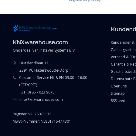
Kundend
KNXwarehouse.com
Kundendienst
Zahlungsarten
Onderdeel van
InstaVer Systems B.V.
Versand & Rü
Duitslandlaan 33
Garantie & Re
2391 PC Hazerswoude-Dorp
Geschäftsbed
Customer Service NL & EN 09:00 – 16:00
Datenschutz-
(CET/CEST)
Über uns
+31 (0) 85 - 023 9075
Sitemap
info@knxwarehouse.com
RSS feed
Register NR: 28071131
MwSt.-Nummer: NL801715477B01