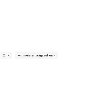
e
24
Am meisten angesehen