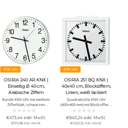
40% Sale
40% Sale
OSIRIA 240 AR KNX |
OSIRIA 251 BQ KNX |
Einseitig Ø 40 cm,
40x40 cm, Blockziffern,
Arabische Ziffern
Linien, weiß lackiert
Runde KNX-Uhr mit weißem
Quadratische KNX-Uhr
Zifferblatt, schwarzen
(400×400 mm) mit Blockziffern,
arabischen Zahlen,
Sicherheitsglas und
schwarzen
Ballwurfschutz (DIN 18032-3).
€473,44 exkl. MwSt.
€843,24 exkl. MwSt.
Stunden-/Minutenzeigern
Nur KNX-Busspannung
€572,86 Inkl. MwSt.
€1.020,32 Inkl. MwSt.
und rotem Sekundenzeiger.
erforderlich. Ideal für