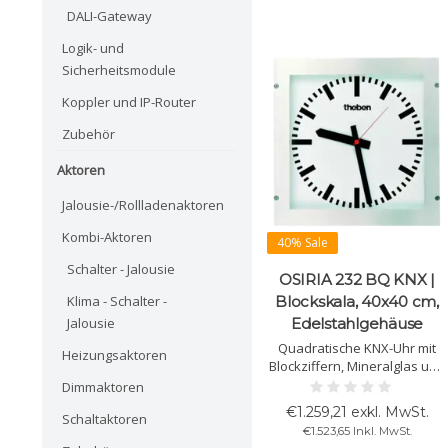
DALI-Gateway
Logik- und
Sicherheitsmodule
Koppler und IP-Router
Zubehör
Aktoren
Jalousie-/Rollladenaktoren
Kombi-Aktoren
40% Sale
Schalter - Jalousie
OSIRIA 232 BQ KNX |
Klima - Schalter -
Blockskala, 40x40 cm,
Jalousie
Edelstahlgehäuse
Quadratische KNX-Uhr mit
Heizungsaktoren
Blockziffern, Mineralglas und
V4A-Einbaugehäuse. IP54,
Dimmaktoren
reinigungsmittelbeständig.
€1.259,21 exkl. MwSt.
Schaltaktoren
Geeignet u. a. für OP-Räume.
€1.523,65 Inkl. MwSt.
250×250 mm.