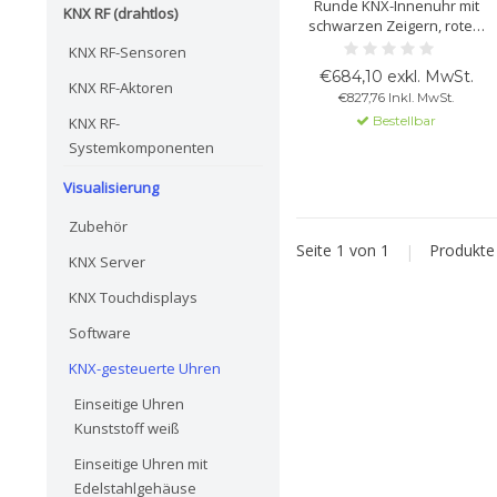
Runde KNX-Innenuhr mit
KNX RF (drahtlos)
schwarzen Zeigern, rotem
Sekundenzeiger, weißem
KNX RF-Sensoren
Zifferblatt mit arabischen
€684,10 exkl. MwSt.
Zahlen, silbernem
KNX RF-Aktoren
€827,76 Inkl. MwSt.
Metallgehäuse und
Bestellbar
KNX RF-
gewölbtem Plexiglas. Ø 400
mm. Gangreserve 10 Tage.
Systemkomponenten
Visualisierung
Zubehör
Seite 1 von 1
|
Produkt
KNX Server
KNX Touchdisplays
Software
KNX-gesteuerte Uhren
Einseitige Uhren
Kunststoff weiß
Einseitige Uhren mit
Edelstahlgehäuse