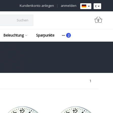
Kundenkonto anlegen
|
anmelden
€
Suchen
0
Beleuchtung
Sparpunkte
1