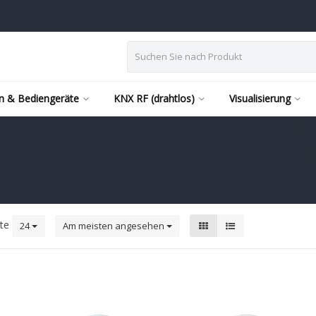
n & Bediengeräte
KNX RF (drahtlos)
Visualisierung
kte
24
Am meisten angesehen