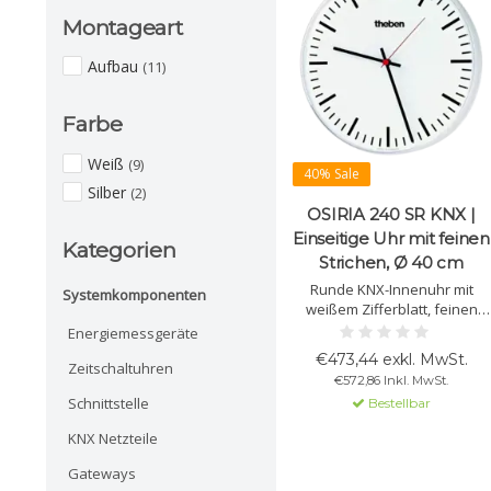
Montageart
Aufbau
(11)
Farbe
Weiß
(9)
40% Sale
Silber
(2)
OSIRIA 240 SR KNX |
Einseitige Uhr mit feinen
Kategorien
Strichen, Ø 40 cm
Runde KNX-Innenuhr mit
Systemkomponenten
weißem Zifferblatt, feinen
schwarzen Strichzahlen,
Energiemessgeräte
Plexiglas, rotem
€473,44 exkl. MwSt.
Zeitschaltuhren
Sekundenzeiger und
€572,86 Inkl. MwSt.
robustem
Schnittstelle
Bestellbar
Kunststoffgehäuse. Ø 400
mm.
KNX Netzteile
Gateways