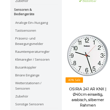
Zubehör
Bestellbar
Sensoren &
Bediengeräte
Analoge Ein-/Ausgang
Tastsensoren
Präsenz- und
Bewegungsmelder
Raumtemperaturregler
Klimaregler / Sensoren
Busankoppler
Binäre Eingänge
40% Sale
Wetterstationen /
Sensoren
OSIRIA 241 AR KNX |
Ø40cm einseitig,
Zubehör
arabisch, silberner
Sonstige Sensoren
Rahmen