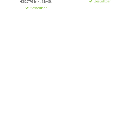
Bestellbar
€827,76 Inkl. MwSt.
Ø 300 mm, stoßfest.
Metallgehäuse. Ø 400 mm.
Bestellbar