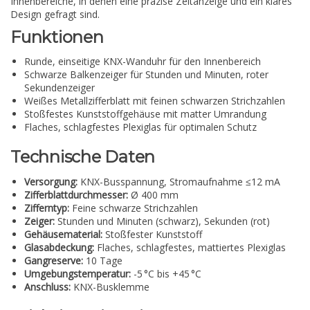
Innenbereiche, in denen eine präzise Zeitanzeige und ein klares
Design gefragt sind.
Funktionen
Runde, einseitige KNX-Wanduhr für den Innenbereich
Schwarze Balkenzeiger für Stunden und Minuten, roter
Sekundenzeiger
Weißes Metallzifferblatt mit feinen schwarzen Strichzahlen
Stoßfestes Kunststoffgehäuse mit matter Umrandung
Flaches, schlagfestes Plexiglas für optimalen Schutz
Technische Daten
Versorgung:
KNX-Busspannung, Stromaufnahme ≤12 mA
Zifferblattdurchmesser:
Ø 400 mm
Zifferntyp:
Feine schwarze Strichzahlen
Zeiger:
Stunden und Minuten (schwarz), Sekunden (rot)
Gehäusematerial:
Stoßfester Kunststoff
Glasabdeckung:
Flaches, schlagfestes, mattiertes Plexiglas
Gangreserve:
10 Tage
Umgebungstemperatur:
-5 °C bis +45 °C
Anschluss:
KNX-Busklemme