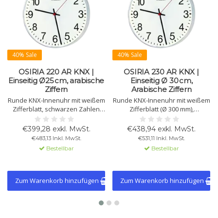
40% Sale
40% Sale
OSIRIA 220 AR KNX |
OSIRIA 230 AR KNX |
Einseitig Ø25 cm, arabische
Einseitig Ø 30 cm,
Ziffern
Arabische Ziffern
Runde KNX-Innenuhr mit weißem
Runde KNX-Innenuhr mit weißem
Zifferblatt, schwarzen Zahlen
Zifferblatt (Ø 300 mm),
und Zeigern, rotem
schwarzen Zahlen, schwarzen
Sekundenzeiger. Ø 250 mm.
Stunden- und Minutenzeigern
€399,28 exkl. MwSt.
€438,94 exkl. MwSt.
Schlagfestes Gehäuse und
sowie rotem Sekundenzeiger.
€483,13 Inkl. MwSt.
€531,11 Inkl. MwSt.
Plexiglas.
Stoßfestes Kunststoffgehäuse
Bestellbar
Bestellbar
mit mattem Plexiglas.
Zum Warenkorb hinzufügen
Zum Warenkorb hinzufügen