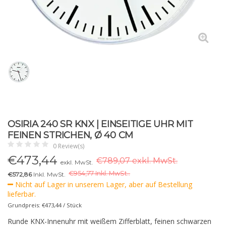
OSIRIA 240 SR KNX | EINSEITIGE UHR MIT
FEINEN STRICHEN, Ø 40 CM
0 Review(s)
€
473,44
€789,07 exkl. MwSt.
exkl. MwSt.
€
954,77 Inkl. MwSt..
€572,86
Inkl. MwSt.
Nicht auf Lager in unserem Lager, aber auf Bestellung
lieferbar.
Grundpreis: €473,44 / Stück
Runde KNX-Innenuhr mit weißem Zifferblatt, feinen schwarzen