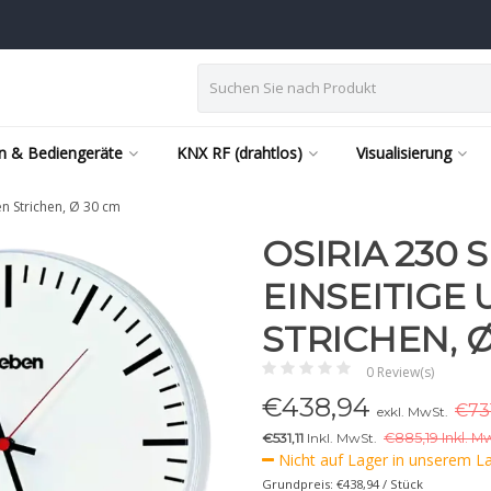
n & Bediengeräte
KNX RF (drahtlos)
Visualisierung
en Strichen, Ø 30 cm
OSIRIA 230 S
EINSEITIGE 
STRICHEN, Ø
0 Review(s)
€
438,94
€731
exkl. MwSt.
€531,11
Inkl. MwSt.
€
885,19 Inkl. M
Nicht auf Lager in unserem Lag
Grundpreis: €438,94 / Stück