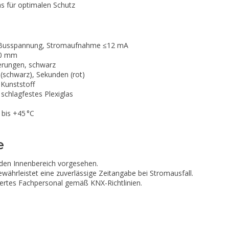
as für optimalen Schutz
usspannung, Stromaufnahme ≤12 mA
0 mm
erungen, schwarz
(schwarz), Sekunden (rot)
Kunststoff
schlagfestes Plexiglas
 bis +45 °C
e
r den Innenbereich vorgesehen.
währleistet eine zuverlässige Zeitangabe bei Stromausfall.
iziertes Fachpersonal gemäß KNX-Richtlinien.