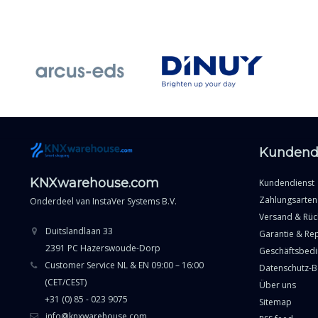
Kundend
KNXwarehouse.com
Kundendienst
Zahlungsarten
Onderdeel van
InstaVer Systems B.V.
Versand & Rü
Duitslandlaan 33
Garantie & Re
2391 PC Hazerswoude-Dorp
Geschäftsbed
Customer Service NL & EN 09:00 – 16:00
Datenschutz-
(CET/CEST)
Über uns
+31 (0) 85 - 023 9075
Sitemap
info@knxwarehouse.com