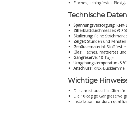
Flaches, schlagfestes Plexigl
Technische Daten
Spannungsversorgung:
KNX-B
Zifferblattdurchmesser:
Ø 30
Skalierung:
Feine Strichmarki
Zeiger:
Stunden und Minuten 
Gehäusematerial:
Stoßfester 
Glas:
Flaches, mattiertes und 
Gangreserve:
10 Tage
Umgebungstemperatur:
-5 °C
Anschluss:
KNX-Busklemme
Wichtige Hinweis
Die Uhr ist ausschließlich fü
Die 10-tägige Gangreserve ge
Installation nur durch qualif