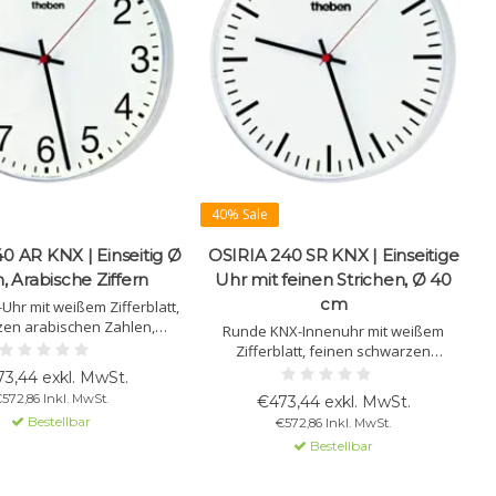
40% Sale
0 AR KNX | Einseitig Ø
OSIRIA 240 SR KNX | Einseitige
, Arabische Ziffern
Uhr mit feinen Strichen, Ø 40
cm
hr mit weißem Zifferblatt,
en arabischen Zahlen,
Runde KNX-Innenuhr mit weißem
 Stunden-/Minutenzeigern
Zifferblatt, feinen schwarzen
Sekundenzeiger. Ø 400 mm.
Strichzahlen, Plexiglas, rotem
3,44 exkl. MwSt.
Sekundenzeiger und robustem
572,86 Inkl. MwSt.
€473,44 exkl. MwSt.
Kunststoffgehäuse. Ø 400 mm.
Bestellbar
€572,86 Inkl. MwSt.
Bestellbar