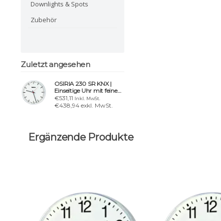
Downlights & Spots
Zubehör
Zuletzt angesehen
OSIRIA 230 SR KNX |
Einseitige Uhr mit feinen
Strichen, Ø 30 cm
€531,11
Inkl. MwSt.
€438,94 exkl. MwSt.
Ergänzende Produkte