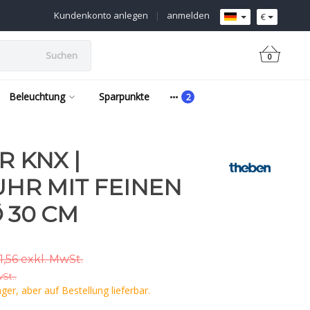
Kundenkonto anlegen
|
anmelden
€
Suchen
0
Beleuchtung
Sparpunkte
R KNX |
UHR MIT FEINEN
 30 CM
,56 exkl. MwSt.
wSt..
er, aber auf Bestellung lieferbar.