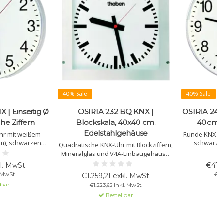
40% Sale
40% Sale
 | Einseitig Ø
OSIRIA 232 BQ KNX |
OSIRIA 24
he Ziffern
Blockskala, 40x40 cm,
40 cm
Edelstahlgehäuse
hr mit weißem
Runde KNX-U
mm), schwarzen
schwarz
Quadratische KNX-Uhr mit Blockziffern,
 Stunden- und
schwarzen
Mineralglas und V4A-Einbaugehäuse.
sowie rotem
und rotem 
IP54, reinigungsmittelbeständig.
l. MwSt.
€47
 Stoßfestes
Geeignet u. a. für OP-Räume. 250×250
. MwSt.
€
€1.259,21 exkl. MwSt.
e mit mattem
mm.
lbar
€1.523,65 Inkl. MwSt.
as.
Bestellbar