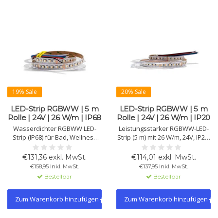
19% Sale
20% Sale
LED-Strip RGBWW | 5 m
LED-Strip RGBWW | 5 m
Rolle | 24V | 26 W/m | IP68
Rolle | 24V | 26 W/m | IP20
Wasserdichter RGBWW LED-
Leistungsstarker RGBWW-LED-
Strip (IP68) für Bad, Wellness
Strip (5 m) mit 26 W/m, 24V, IP20,
oder Outdoor. 24V, 26 W/m,
2850 K, 1400 lm ±10 % und 96
Warmweiß 2850K, 1400 lm, 96
Chips/m. Farbige Akzente oder
€131,36 exkl. MwSt.
€114,01 exkl. MwSt.
Chips/m, CRI 71, >50.000 h, 120°,
Warmweiß mit >90 CRI, PWM
€158,95 Inkl. MwSt.
€137,95 Inkl. MwSt.
5050 SMD, mit 3M-Klebeband.
dimmbar, >50.000 Std.
Bestellbar
Bestellbar
Lebensdauer, 3M-Klebeband.
Zum Warenkorb hinzufügen
Zum Warenkorb hinzufügen