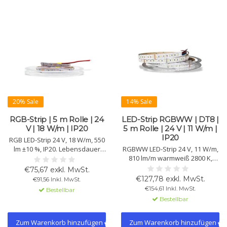
20% Sale
14% Sale
RGB-Strip | 5 m Rolle | 24
LED-Strip RGBWW | DT8 |
V | 18 W/m | IP20
5 m Rolle | 24 V | 11 W/m |
IP20
RGB LED-Strip 24 V, 18 W/m, 550
lm ±10 %, IP20. Lebensdauer
RGBWW LED-Strip 24 V, 11 W/m,
>50.000 h, 102 Chips/m, 5-m-
810 lm/m warmweiß 2800 K,
Rolle, 3M-Klebeband für
IP20. DT8-kompatibel für
€75,67 exkl. MwSt.
einfache Montage. Flexibel für
dynamische Farbansteuerung,
€127,78 exkl. MwSt.
€91,56 Inkl. MwSt.
Stimmungsbeleuchtung.
CRI >90 (WW), 96 LEDs/m, 5-m-
€154,61 Inkl. MwSt.
Bestellbar
Rolle mit 3M-Klebeband.
Bestellbar
Zum Warenkorb hinzufügen
Zum Warenkorb hinzufügen