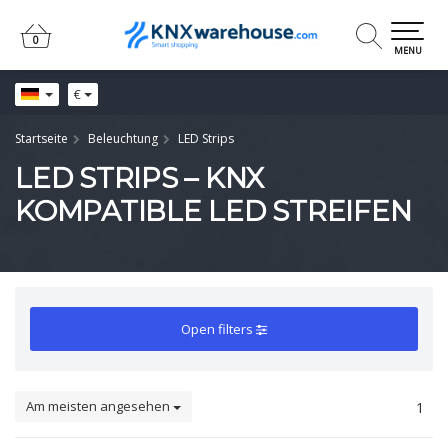
0
0
MENU
€
Startseite
Beleuchtung
LED Strips
LED STRIPS – KNX
KOMPATIBLE LED STREIFEN
Open filters
Am meisten angesehen
1