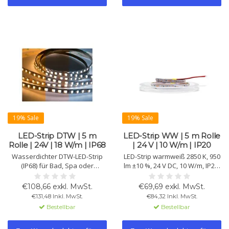
19% Sale
19% Sale
LED-Strip DTW | 5 m
LED-Strip WW | 5 m Rolle
Rolle | 24V | 18 W/m | IP68
| 24 V | 10 W/m | IP20
Wasserdichter DTW-LED-Strip
LED-Strip warmweiß 2850 K, 950
(IP68) für Bad, Spa oder
lm ±10 %, 24 V DC, 10 W/m, IP20.
Außenbereich. DTW: Licht wird
CRI >90, Lebensdauer >50.000 h
beim Dimmen wärmer (2000K–
und 3M-Klebeband für einfache
€108,66 exkl. MwSt.
€69,69 exkl. MwSt.
6500K). 5 m, 18 W/m, 24V, 1200
Montage. 5-m-Rolle mit 102
€131,48 Inkl. MwSt.
€84,32 Inkl. MwSt.
lm, 102 Chips/m, CRI >90,
Chips/m.
Bestellbar
Bestellbar
>50.000 Std., 3M-Klebung.