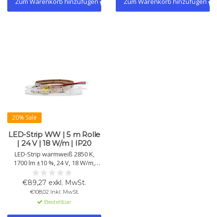
Zum Warenkorb hinzufügen
Zum Warenkorb hinzufügen
20% Sale
LED-Strip WW | 5 m Rolle
| 24 V | 18 W/m | IP20
LED-Strip warmweiß 2850 K,
1700 lm ±10 %, 24 V, 18 W/m,
IP20. CRI >90, 102 Chips/m, 2835
SMD, Lebensdauer >50.000 h,
€89,27 exkl. MwSt.
3M-Klebeband. 5-m-Rolle für
€108,02 Inkl. MwSt.
stimmungsvolle
Bestellbar
Innenbeleuchtung.