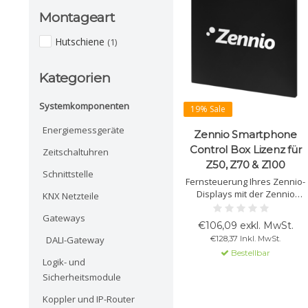
Montageart
Hutschiene
(1)
Kategorien
Systemkomponenten
19% Sale
Energiemessgeräte
Zennio Smartphone
Control Box Lizenz für
Zeitschaltuhren
Z50, Z70 & Z100
Schnittstelle
Fernsteuerung Ihres Zennio-
Displays mit der Zennio
KNX Netzteile
Remote App. Erhalten Sie
Gateways
Notfallmeldungen wie
€106,09 exkl. MwSt.
Wasserschäden oder Brände
€128,37 Inkl. MwSt.
DALI-Gateway
direkt auf Ihr Smartphone.
Bestellbar
Logik- und
Sicherheitsmodule
Koppler und IP-Router