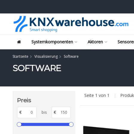
Systemkomponenten
Aktoren
Sensore
Startseite
Visualisierung
Software
SOFTWARE
Seite 1 von 1
|
Produ
Preis
€
bis
€