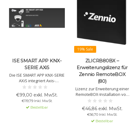
19% Sale
ISE SMART APP KNX-
ZLICRB80BX –
SERIE AXiS
Erweiterungslizenz für
Zennio RemoteBOX
Die ISE SMART APP KNX-SERIE
AXiS integriert Axis-
(80)
Netzwerkgeräte in die KNX-
Lizenz zur Erweiterung einer
Gebäudeautomation ohne
RemoteBOX-Installation von
€99,00 exkl. MwSt.
zusätzliche Hardware.
100 auf 180 Steuerbefehle.
€119,79 Inkl. MwSt.
Unterstützt
Aktivierung erfolgt mit
Bestellbar
Netzwerkkameras,
€46,86 exkl. MwSt.
Lizenzcode und
Türstationen und
€56,70 Inkl. MwSt.
Seriennummer über License
Lautsprecher.
Bestellbar
Manager.