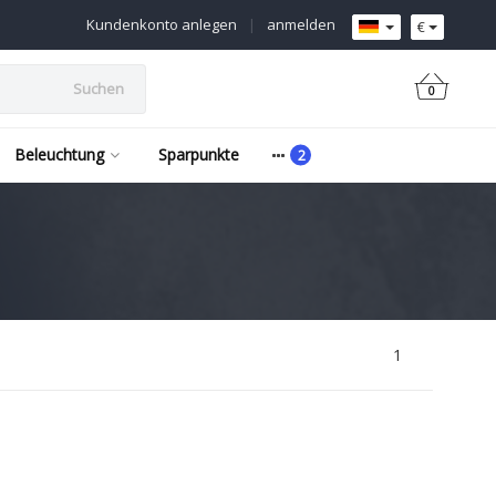
Kundenkonto anlegen
|
anmelden
€
Suchen
0
Beleuchtung
Sparpunkte
1