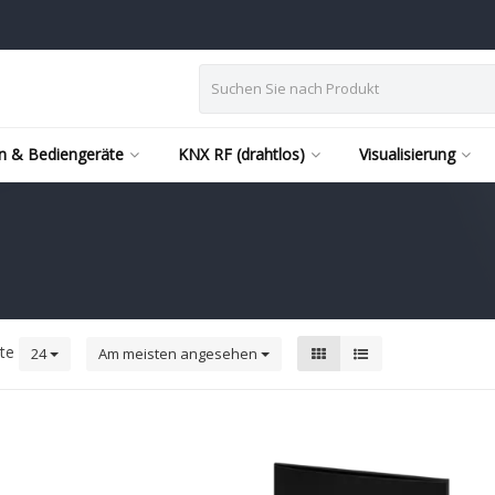
n & Bediengeräte
KNX RF (drahtlos)
Visualisierung
kte
24
Am meisten angesehen