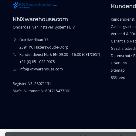
Kundend
KNXwarehouse.com
Kundendienst
Zahlungsarten
Onderdeel van
InstaVer Systems B.V.
Versand & Rü
Duitslandlaan 33
Garantie & Re
2391 PC Hazerswoude-Dorp
Geschäftsbed
Kundendienst NL & EN 09:00 – 16:00 (CET/CEST)
Datenschutz-
+31 (0) 85 - 023 9075
Über uns
info@knxwarehouse.com
Sitemap
RSS feed
Register NR: 28071131
MwSt.-Nummer: NL801715477B01