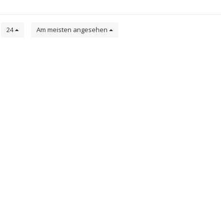
e
24
Am meisten angesehen