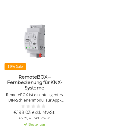
19% Sale
RemoteBOX –
Fernbedienung für KNX-
Systeme
RemoteBOX ist ein intelligentes
DIN-Schienenmodul zur App-
Steuerung von KNX-Systemen:
Licht, Klima, Beschattung und
€198,03 exkl. MwSt.
mehr. Bis zu 180 Funktionen.
€239,62 Inkl. MwSt.
ETS-Konfiguration durch KNX-
Bestellbar
Programmierer oder
Systemintegrator erforderlich.