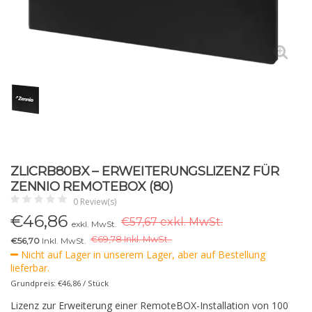
ZLICRB80BX – ERWEITERUNGSLIZENZ FÜR
ZENNIO REMOTEBOX (80)
0 Review(s)
€
46,86
€57,67 exkl. MwSt.
exkl. MwSt.
€
69,78 Inkl. MwSt..
€56,70
Inkl. MwSt.
Nicht auf Lager in unserem Lager, aber auf Bestellung
lieferbar.
Grundpreis: €46,86 / Stück
Lizenz zur Erweiterung einer RemoteBOX-Installation von 100