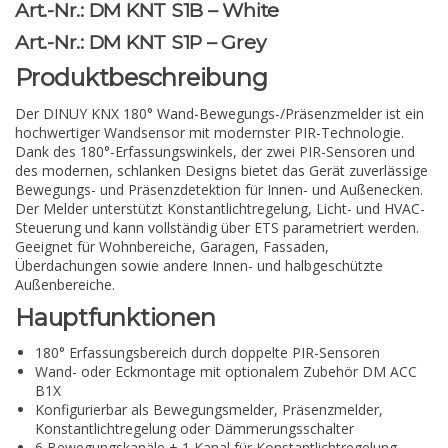
Art.-Nr.: DM KNT S1B – White
Art.-Nr.: DM KNT S1P – Grey
Produktbeschreibung
Der DINUY KNX 180° Wand-Bewegungs-/Präsenzmelder ist ein
hochwertiger Wandsensor mit modernster PIR-Technologie.
Dank des 180°-Erfassungswinkels, der zwei PIR-Sensoren und
des modernen, schlanken Designs bietet das Gerät zuverlässige
Bewegungs- und Präsenzdetektion für Innen- und Außenecken.
Der Melder unterstützt Konstantlichtregelung, Licht- und HVAC-
Steuerung und kann vollständig über ETS parametriert werden.
Geeignet für Wohnbereiche, Garagen, Fassaden,
Überdachungen sowie andere Innen- und halbgeschützte
Außenbereiche.
Hauptfunktionen
180° Erfassungsbereich durch doppelte PIR-Sensoren
Wand- oder Eckmontage mit optionalem Zubehör DM ACC
B1X
Konfigurierbar als Bewegungsmelder, Präsenzmelder,
Konstantlichtregelung oder Dämmerungsschalter
6 Bewegungskanäle + 1 Kanal für Konstantlichtregelung