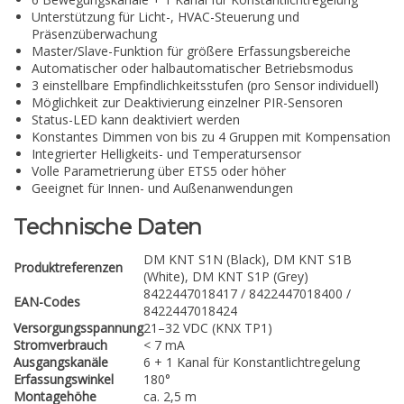
Unterstützung für Licht-, HVAC-Steuerung und
Präsenzüberwachung
Master/Slave-Funktion für größere Erfassungsbereiche
Automatischer oder halbautomatischer Betriebsmodus
3 einstellbare Empfindlichkeitsstufen (pro Sensor individuell)
Möglichkeit zur Deaktivierung einzelner PIR-Sensoren
Status-LED kann deaktiviert werden
Konstantes Dimmen von bis zu 4 Gruppen mit Kompensation
Integrierter Helligkeits- und Temperatursensor
Volle Parametrierung über ETS5 oder höher
Geeignet für Innen- und Außenanwendungen
Technische Daten
DM KNT S1N (Black), DM KNT S1B
Produktreferenzen
(White), DM KNT S1P (Grey)
8422447018417 / 8422447018400 /
EAN-Codes
8422447018424
Versorgungsspannung
21–32 VDC (KNX TP1)
Stromverbrauch
< 7 mA
Ausgangskanäle
6 + 1 Kanal für Konstantlichtregelung
Erfassungswinkel
180°
Montagehöhe
ca. 2,5 m