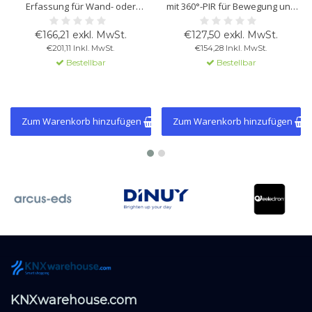
Erfassung für Wand- oder
mit 360°-PIR für Bewegung und
Deckenmontage. Für Bewegung,
Präsenz. Mit Helligkeits- und
Präsenz, Konstantlichtregelung
Temperatursensor,
€166,21 exkl. MwSt.
€127,50 exkl. MwSt.
und Dämmerung. Mit 6 Kanälen,
Konstantlichtregelung, 6 Kanälen
€201,11 Inkl. MwSt.
€154,28 Inkl. MwSt.
Master/Slave sowie Licht- und
und Master/Slave. Optimal für
Bestellbar
Bestellbar
Temperatursensor.
Licht- und HVAC-Steuerung.
Zum Warenkorb hinzufügen
Zum Warenkorb hinzufügen
KNXwarehouse.com