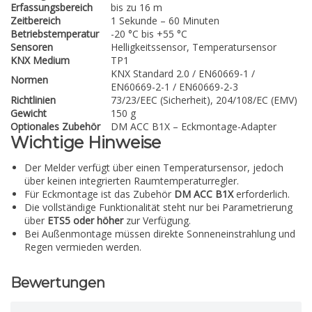
Erfassungsbereich
bis zu 16 m
Zeitbereich
1 Sekunde – 60 Minuten
Betriebstemperatur
-20 °C bis +55 °C
Sensoren
Helligkeitssensor, Temperatursensor
KNX Medium
TP1
KNX Standard 2.0 / EN60669-1 /
Normen
EN60669-2-1 / EN60669-2-3
Richtlinien
73/23/EEC (Sicherheit), 204/108/EC (EMV)
Gewicht
150 g
Optionales Zubehör
DM ACC B1X – Eckmontage-Adapter
Wichtige Hinweise
Der Melder verfügt über einen Temperatursensor, jedoch
über keinen integrierten Raumtemperaturregler.
Für Eckmontage ist das Zubehör
DM ACC B1X
erforderlich.
Die vollständige Funktionalität steht nur bei Parametrierung
über
ETS5 oder höher
zur Verfügung.
Bei Außenmontage müssen direkte Sonneneinstrahlung und
Regen vermieden werden.
Bewertungen