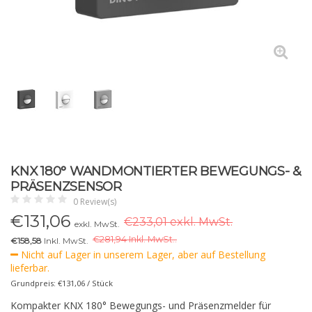
KNX 180° WANDMONTIERTER BEWEGUNGS- &
PRÄSENZSENSOR
0 Review(s)
€
131,06
€233,01 exkl. MwSt.
exkl. MwSt.
€
281,94 Inkl. MwSt..
€158,58
Inkl. MwSt.
Nicht auf Lager in unserem Lager, aber auf Bestellung
lieferbar.
Grundpreis: €131,06 / Stück
Kompakter KNX 180° Bewegungs- und Präsenzmelder für