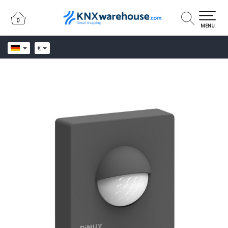
0
0
MENU
€