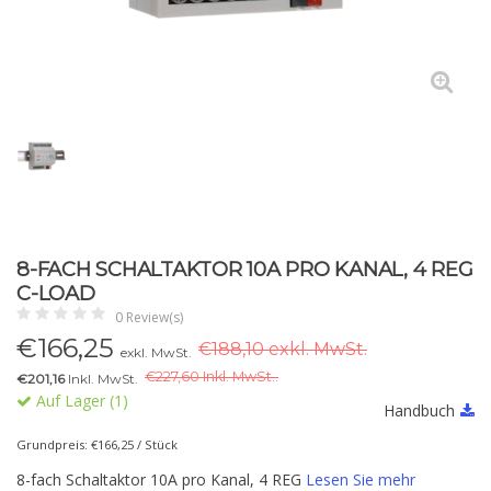
8-FACH SCHALTAKTOR 10A PRO KANAL, 4 REG
C-LOAD
0 Review(s)
€
166,25
€188,10 exkl. MwSt.
exkl. MwSt.
€
227,60 Inkl. MwSt..
€201,16
Inkl. MwSt.
Auf Lager (1)
Handbuch
Grundpreis: €166,25 / Stück
8-fach Schaltaktor 10A pro Kanal, 4 REG
Lesen Sie mehr