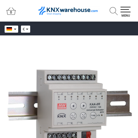
0
0
MENU
€