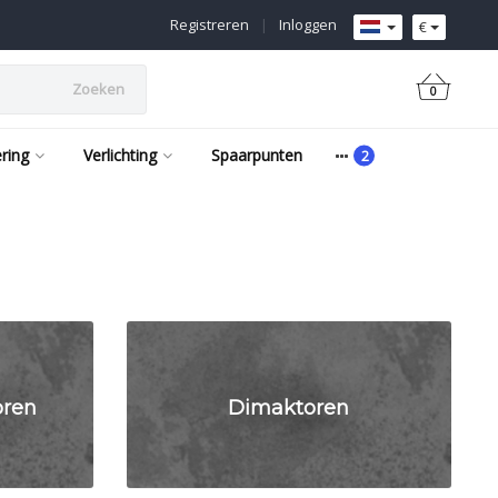
Registreren
|
Inloggen
€
Zoeken
0
ering
Verlichting
Spaarpunten
oren
Dimaktoren