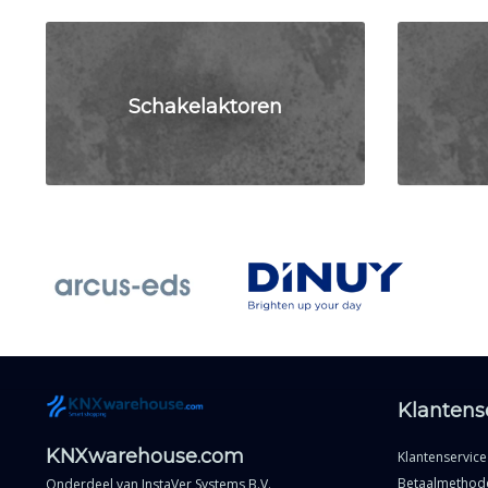
Schakelaktoren
Klantens
KNXwarehouse.com
Klantenservice
Betaalmethod
Onderdeel van
InstaVer Systems B.V.