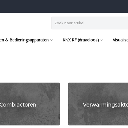
en & Bedieningsapparaten
KNX RF (draadloos)
Visualis
Combiactoren
Verwarmingsakt