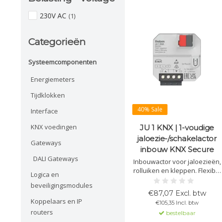
230V AC
(1)
Categorieën
Systeemcomponenten
Energiemeters
Tijdklokken
40% Sale
Interface
KNX voedingen
JU 1 KNX | 1-voudige
jaloezie-/schakelactor
Gateways
inbouw KNX Secure
DALI Gateways
Inbouwactor voor jaloezieën,
rolluiken en kleppen. Flexibel
Logica en
in te stellen als jaloezieactor
beveiligingsmodules
of 2-kanaals schakelactor.
€87,07 Excl. btw
Met KNX Data Secure,
Koppelaars en IP
€105,35 Incl. btw
ventilatiefunctie en binaire
routers
bestelbaar
ingangen.