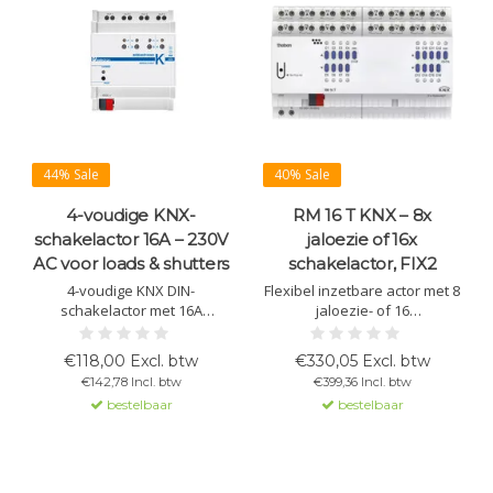
44% Sale
40% Sale
4-voudige KNX-
RM 16 T KNX – 8x
schakelactor 16A – 230V
jaloezie of 16x
AC voor loads & shutters
schakelactor, FIX2
4-voudige KNX DIN-
Flexibel inzetbare actor met 8
schakelactor met 16A
jaloezie- of 16
relaisuitgangen voor
schakelkanalen (max. 16 A).
verlichting, algemene lasten
Voor zonwering, dakramen
€118,00 Excl. btw
€330,05 Excl. btw
en sturing van jaloezieën of
of ventilatie. Met LED-status
€142,78 Incl. btw
€399,36 Incl. btw
rolluiken. Voorzien van 8
en handbediening.
bestelbaar
bestelbaar
logische functies en een
geïntegreerde KNX-interface
voor betrouwbare
gebouwautomatisering.