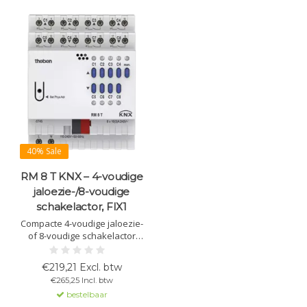
40% Sale
RM 8 T KNX – 4-voudige
jaloezie-/8-voudige
schakelactor, FIX1
Compacte 4-voudige jaloezie-
of 8-voudige schakelactor
met FIX1-module.
Handbediening, LED-status,
€219,21 Excl. btw
geschikt voor zonwering,
€265,25 Incl. btw
ramen en ventilatie (16 A).
bestelbaar