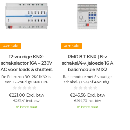
44% Sale
40% Sale
12-voudige KNX-
RMG 8 T KNX | 8-v.
schakelactor 16A – 230V
schakel/4-v. jaloezie 16 A
AC voor loads & shutters
basismodule MIX2
De Eelectron BO12K01KNX is
Basismodule met 8-voudige
een 12-voudige KNX DIN-
schakel- (16 A) of 4-voudige
schakelactor met 16A
jaloeziefunctie. Flexibel
relaisuitgangen voor
inzetbaar, uitbreidbaar tot 24
€221,00 Excl. btw
€243,58 Excl. btw
verlichting, elektrische lasten
kanalen. Handbediening en
€267,41 Incl. btw
€294,73 Incl. btw
en jaloezie- of rolluiksturing.
status-LED’s. Geschikt voor
bestelbaar
bestelbaar
Met 8 logische functies en
standaardlasten, KNX Data
geïntegreerde KNX-interface
Secure.
voor betrouwbare
gebouwautomatisering.