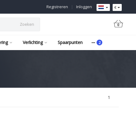
Registreren
|
Inloggen
€
Zoeken
0
ering
Verlichting
Spaarpunten
1