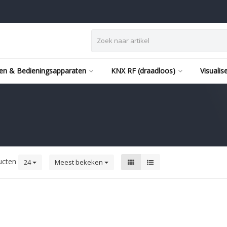
en & Bedieningsapparaten
KNX RF (draadloos)
Visualis
ucten
24
Meest bekeken