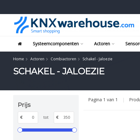
Systeemcomponenten
Actoren
Sensor
Home
Actoren
Combiactoren
Schakel - Jaloezie
SCHAKEL - JALOEZIE
Pagina 1 van 1
|
Prod
Prijs
€
tot
€