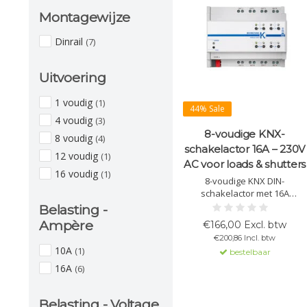
Montagewijze
Dinrail
(7)
Uitvoering
1 voudig
(1)
44% Sale
4 voudig
(3)
8-voudige KNX-
8 voudig
(4)
schakelactor 16A – 230V
12 voudig
(1)
AC voor loads & shutters
16 voudig
(1)
8-voudige KNX DIN-
schakelactor met 16A
relaisuitgangen voor
Belasting -
verlichting, algemene lasten
Ampère
€166,00 Excl. btw
en sturing van jaloezieën of
€200,86 Incl. btw
rolluiken. Voorzien van 8
10A
(1)
bestelbaar
logische functies en een
geïntegreerde KNX-interface
16A
(6)
voor betrouwbare
gebouwautomatisering.
Belasting - Voltage