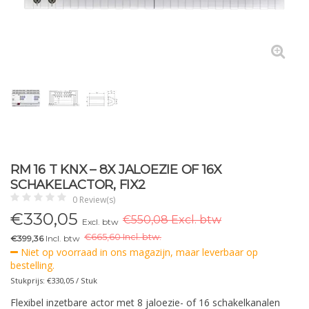
RM 16 T KNX – 8X JALOEZIE OF 16X
SCHAKELACTOR, FIX2
0 Review(s)
€
330,05
€550,08 Excl. btw
Excl. btw
€
665,60 Incl. btw.
€399,36
Incl. btw
Niet op voorraad in ons magazijn, maar leverbaar op
bestelling.
Stukprijs: €330,05 / Stuk
Flexibel inzetbare actor met 8 jaloezie- of 16 schakelkanalen