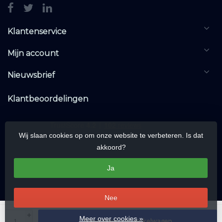
Klantenservice
Mijn account
Nieuwsbrief
Klantbeoordelingen
Wij slaan cookies op om onze website te verbeteren. Is dat
akkoord?
Ja
Nee
© Copyright 2026 KNXwarehouse.com | All rights reserved | Alle rechten
+
Meer over cookies »
Toevoegen aan winkelwagen