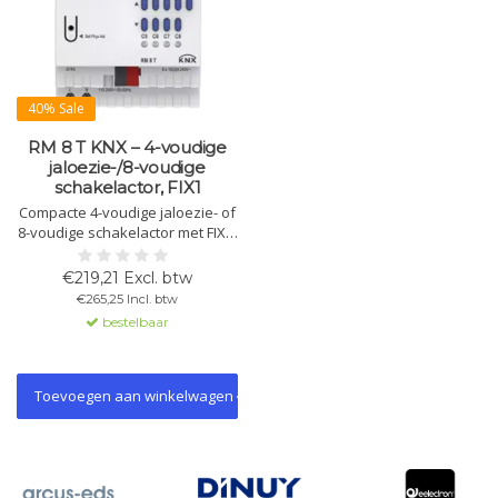
40% Sale
RM 8 T KNX – 4-voudige
jaloezie-/8-voudige
schakelactor, FIX1
Compacte 4-voudige jaloezie- of
8-voudige schakelactor met FIX1-
module. Handbediening, LED-
status, geschikt voor zonwering,
€219,21 Excl. btw
ramen en ventilatie (16 A).
€265,25 Incl. btw
bestelbaar
Toevoegen aan winkelwagen