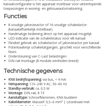
kanaalconfiguratie is het apparaat inzetbaar voor uiteenlopende
toepassingen in woning- en gebouwautomatisering.
Functies
8-voudige jaloezieactor of 16-voudige schakelactor
(kanaalafhankelijk instelbaar)
Handmatige bediening direct op het apparaat mogelijk
LED-indicatie van de schakelstatus voor elk kanaal
Flexibel gebruik als schakelactor of jaloezieactor per kanaal
Potentiaalvrije schakeluitgangen, geschikt voor verschillende
fases
Ondersteuning van C-Last belastingen
DIN-rail montage (8 module-eenheden breed)
Technische gegevens
KNX bedrijfsspanning:
via bus, < 4 mA
Netspanning:
110–240 V AC, 50–60 Hz
Standby-verbruik:
ca. 0,5 W
Montage:
DIN-rail, 8 TE
Aansluittype:
Schroefklemmen, KNX-busklem
Kabeldiameter:
Massief: 0,5–6 mm² | Litzedraad met