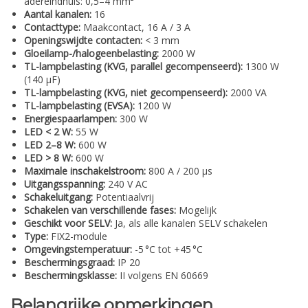
adereindhuls: 0,5–4 mm²
Aantal kanalen:
16
Contacttype:
Maakcontact, 16 A / 3 A
Openingswijdte contacten:
< 3 mm
Gloeilamp-/halogeenbelasting:
2000 W
TL-lampbelasting (KVG, parallel gecompenseerd):
1300 W
(140 µF)
TL-lampbelasting (KVG, niet gecompenseerd):
2000 VA
TL-lampbelasting (EVSA):
1200 W
Energiespaarlampen:
300 W
LED < 2 W:
55 W
LED 2–8 W:
600 W
LED > 8 W:
600 W
Maximale inschakelstroom:
800 A / 200 µs
Uitgangsspanning:
240 V AC
Schakeluitgang:
Potentiaalvrij
Schakelen van verschillende fases:
Mogelijk
Geschikt voor SELV:
Ja, als alle kanalen SELV schakelen
Type:
FIX2-module
Omgevingstemperatuur:
-5 °C tot +45 °C
Beschermingsgraad:
IP 20
Beschermingsklasse:
II volgens EN 60669
Belangrijke opmerkingen