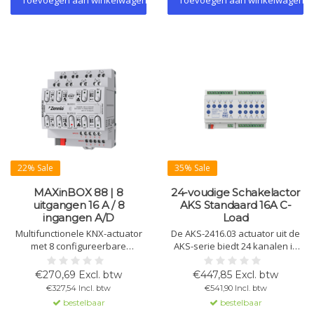
Toevoegen aan winkelwagen
Toevoegen aan winkelwagen
22% Sale
35% Sale
MAXinBOX 88 | 8
24-voudige Schakelactor
uitgangen 16 A / 8
AKS Standaard 16A C-
ingangen A/D
Load
Multifunctionele KNX-actuator
De AKS-2416.03 actuator uit de
met 8 configureerbare
AKS-serie biedt 24 kanalen in
uitgangen (16 A C-Load) en 8
een ruimtebesparend ontwerp,
analoog/digitale ingangen.
geschikt voor zware C-Loads tot
€270,69 Excl. btw
€447,85 Excl. btw
Uitgangen individueel te
140 µF. KNX-compatibel,
€327,54 Incl. btw
€541,90 Incl. btw
gebruiken als schakelactor.
handmatige bediening mogelijk,
bestelbaar
bestelbaar
Geschikt voor rolluiken,
uitgebreid met tijd- en logische