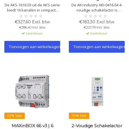
De AKS-1616.03 uit de AKS-serie
De AKI industry AKI-0416.04 4-
biedt 16 kanalen in compacte
voudige schakelactor is
ruimte. Geschikt voor 16A en
ontworpen voor zware lasten
140 µF C-Load, met uitgebreide
met hoge inschakelstromen.
€327,60 Excl. btw
€183,30 Excl. btw
logische en scènefuncties.
Met handmatige bediening en
€396,40 Incl. btw
€221,79 Incl. btw
Ideaal voor middelgrote tot
KNX-compatibiliteit biedt het
bestelbaar
bestelbaar
grote belastingstoepassingen.
betrouwbare prestaties in
industriële omgevingen.
Toevoegen aan winkelwagen
Toevoegen aan winkelwagen
22% Sale
35% Sale
MAXinBOX 66 v3 | 6
2-Voudige Schakelactor