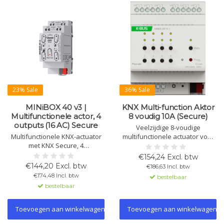
23% Sale
36% Sale
MINiBOX 40 v3 |
KNX Multi-function Aktor
Multifunctionele actor, 4
8 voudig 10A (Secure)
outputs (16 AC) Secure
Veelzijdige 8-voudige
Multifunctionele KNX-actuator
multifunctionele actuator voor
met KNX Secure, 4
schakelen, jaloezieën,
configureerbare uitgangen (16
verwarming/koeling en
€154,24 Excl. btw
A C-load), geschikt voor
ventilatie, geschikt voor 10A.
€144,20 Excl. btw
€186,63 Incl. btw
jaloeziebesturing, fan coil
Configuratie per kanaal met
€174,48 Incl. btw
bestelbaar
controle, logica en meer.
KNX-Secure.
bestelbaar
Toevoegen aan winkelwagen
Toevoegen aan winkelwagen