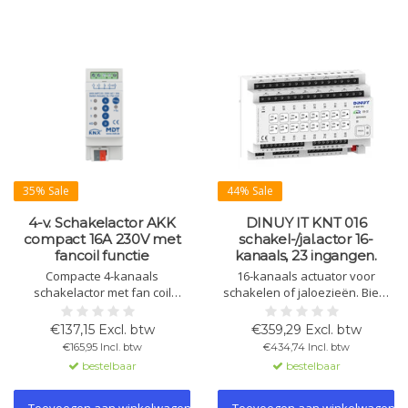
35% Sale
44% Sale
4-v. Schakelactor AKK
DINUY IT KNT 016
compact 16A 230V met
schakel-/jal.actor 16-
fancoil functie
kanaals, 23 ingangen.
Compacte 4-kanaals
16-kanaals actuator voor
schakelactor met fan coil
schakelen of jaloezieën. Biedt
functie. Ondersteunt 3/4-
23 ingangen (16 binaire + 7
snelheidsventilatoren, 2-/4-
binaire/analoog) en
€137,15 Excl. btw
€359,29 Excl. btw
pijpsystemen, automatische
ondersteunt hoge belastingen
€165,95 Incl. btw
€434,74 Incl. btw
bediening, dag/nachtmodus en
(16A). Configuratie via ETS5.
bestelbaar
bestelbaar
noodfunctie. Geschikt voor
KNX-systemen, ideaal voor
HVAC-toepassingen.