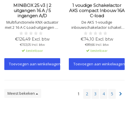
MINiBOX 25 v3 | 2
1 voudige Schakelactor
uitgangen 16 A / 5
AKS compact Inbouw 16A
ingangen A/D
C-load
Multifunctionele KNX-actuator
De AKS 1-voudige
met 2 16 A C-Load-uitgangen en
inbouwschakelactor schakelt
5 ingangen (A/D). Ondersteunt
via KNX maximaal 16 A bij 230 V
KNX Secure, ideaal voor
AC. Programmeerbare functies,
€126,49 Excl. btw
€74,10 Excl. btw
jaloezieën en klimaatregeling.
logica en tijdsinstellingen zijn
€153,05 Incl. btw
€89,66 Incl. btw
Kabellengte ingangen tot 30
beschikbaar via ETS.
bestelbaar
bestelbaar
meter.
Beschikbaar in 1- en 2-voudige
versies.
Toevoegen aan winkelwagen
Toevoegen aan winkelwagen
Meest bekeken
1
2
3
4
5