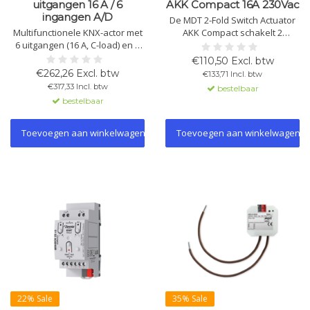
uitgangen 16 A / 6
AKK Compact 16A 230Vac
ingangen A/D
De MDT 2-Fold Switch Actuator
Multifunctionele KNX-actor met
AKK Compact schakelt 2
6 uitgangen (16 A, C-load) en 6
onafhankelijke belastingen tot
analoge/digitale ingangen.
16A op 230V AC. Betrouwbaar,
€110,50 Excl. btw
Ondersteunt KNX Secure,
met handmatige bediening,
€262,26 Excl. btw
€133,71 Incl. btw
handmatige bediening, logische
tijdfuncties, en KNX-
€317,33 Incl. btw
bestelbaar
functies en veelzijdige
ondersteuning.
bestelbaar
ingangsspanning.
Toevoegen aan winkelwagen
Toevoegen aan winkelwagen
22% Sale
35% Sale