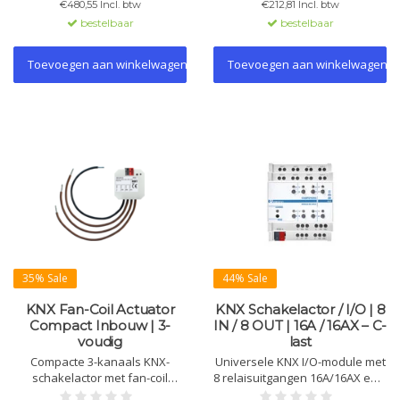
€480,55 Incl. btw
€212,81 Incl. btw
rail installaties. Beschikbaar in
bediening, tijdfuncties en logica.
bestelbaar
bestelbaar
2, 4, 8, 16, en 24-kanaals
versies.
Toevoegen aan winkelwagen
Toevoegen aan winkelwagen
35% Sale
44% Sale
KNX Fan-Coil Actuator
KNX Schakelactor / I/O | 8
Compact Inbouw | 3-
IN / 8 OUT | 16A / 16AX – C-
voudig
last
Compacte 3-kanaals KNX-
Universele KNX I/O-module met
schakelactor met fan-coil
8 relaisuitgangen 16A/16AX en 8
functie voor het aansturen van
potentiaalvrije ingangen.