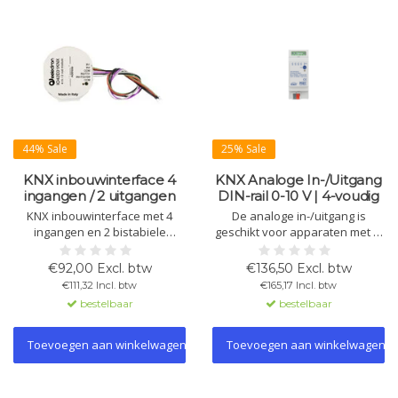
44% Sale
25% Sale
KNX inbouwinterface 4
KNX Analoge In-/Uitgang
ingangen / 2 uitgangen
DIN-rail 0-10 V | 4-voudig
KNX inbouwinterface met 4
De analoge in-/uitgang is
ingangen en 2 bistabiele
geschikt voor apparaten met 0-
relaisuitgangen voor
10V ingangen en voor het
schakelen, jaloezieën,
registreren van 0-20mA/0-10V
€92,00 Excl. btw
€136,50 Excl. btw
scenario’s en logische functies.
meetgegevens. Elk kanaal is
€111,32 Incl. btw
€165,17 Incl. btw
Ondersteunt NTC-
onafhankelijk instelbaar.
bestelbaar
bestelbaar
temperatuursensoren,
Breedte: 2 TE.
thermostaatmodules, BLE
Beacon en Data Secure.
Toevoegen aan winkelwagen
Toevoegen aan winkelwagen