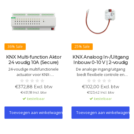
36% Sale
25% Sale
KNX Multi-function Aktor
KNX Analoog In-/Uitgang
24 voudig 10A (Secure)
Inbouw 0-10 V | 2-voudig
24-voudige multifunctionele
De analoge ingang/uitgang
actuator voor KNX-
biedt flexibele controle en
automatisering, 230V, 10A/20A,
registratie van apparaten met
met uitgebreide
0-10V-signalen, zoals
€372,88 Excl. btw
€102,00 Excl. btw
configuratiemogelijkheden voor
ventilatiesystemen en
€451,18 Incl. btw
€123,42 Incl. btw
schakelen, jaloezieën,
sensoren. Elk kanaal kan
bestelbaar
bestelbaar
verwarming/koeling en
onafhankelijk als input of
ventilatie, ondersteund door
output worden geconfigureerd.
KNX-Secure.
Toevoegen aan winkelwagen
Toevoegen aan winkelwagen