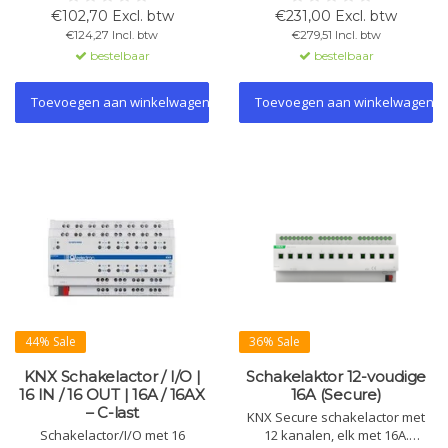
3-snelheden ventilatoren en
Geschikt voor verlichting, HVAC,
€102,70 Excl. btw
€231,00 Excl. btw
convectoren. Geschikt voor 2-
jaloezieën en fancoils.
€124,27 Incl. btw
€279,51 Incl. btw
en 4-pijpssystemen.
Ondersteunt NTC-sensoren,
bestelbaar
bestelbaar
Inbouwmontage, 10 A, 230 V AC.
logische koppelingen en 2
thermostaatmodules.
Toevoegen aan winkelwagen
Toevoegen aan winkelwagen
44% Sale
36% Sale
KNX Schakelactor / I/O |
Schakelaktor 12-voudige
16 IN / 16 OUT | 16A / 16AX
16A (Secure)
– C-last
KNX Secure schakelactor met
Schakelactor/I/O met 16
12 kanalen, elk met 16A.