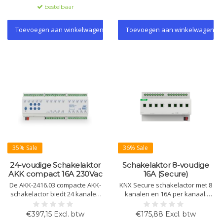
functies zoals logica,
via KNX bus, uitgebreide scène-
bestelbaar
thermostaten en
en tijdfuncties.
jaloeziebesturing.
Toevoegen aan winkelwagen
Toevoegen aan winkelwagen
35% Sale
36% Sale
24-voudige Schakelaktor
Schakelaktor 8-voudige
AKK compact 16A 230Vac
16A (Secure)
De AKK-2416.03 compacte AKK-
KNX Secure schakelactor met 8
schakelactor biedt 24 kanalen
kanalen en 16A per kanaal.
en uitgebreide functies zoals
Geschikt voor verlichting,
tijdsinstellingen, scènes en
verwarming en signalering.
€397,15 Excl. btw
€175,88 Excl. btw
statusreactie. Ideaal voor DIN-
Ondersteunt handmatige