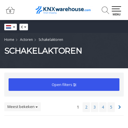
0
0
MENU
€
Home
Actoren
Schakelaktoren
SCHAKELAKTOREN
Open filters
Meest bekeken
1
2
3
4
5