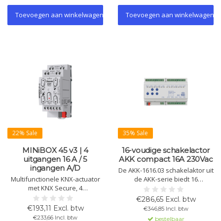
verwarming en KNX Secure.
functies.
Toevoegen aan winkelwagen
Toevoegen aan winkelwagen
22% Sale
35% Sale
MINiBOX 45 v3 | 4
16-voudige schakelactor
uitgangen 16 A / 5
AKK compact 16A 230Vac
ingangen A/D
De AKK-1616.03 schakelaktor uit
Multifunctionele KNX-actuator
de AKK-serie biedt 16
met KNX Secure, 4
onafhankelijke kanalen voor
configureerbare uitgangen (16
middelgrote belastingen. Met
€286,65 Excl. btw
A C-load), 5 analoge/digitale
een capaciteit van 16 A en 70 µF
€193,11 Excl. btw
€346,85 Incl. btw
ingangen en uitgebreide
C-belasting, snelle configuratie
€233,66 Incl. btw
bestelbaar