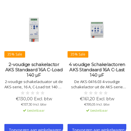
35% Sale
35% Sale
2-voudige schakelactor
4 voudige Schakelactoren
AKS Standaard 16A C-Load
AKS Standaard 16A C-Last
140 µF
140 µF
2-voudige schakelactuator uit de
De AKS-0416.03 4-voudige
AKS-serie, 16 A, C-Load tot 140 µF.
schakelactor uit de AKS-serie
Compact ontwerp met KNX/EIB-
biedt ruimtebesparende
besturing, uitgebreide logische
installatie met bistabiele relais
€130,00 Excl. btw
€161,20 Excl. btw
functies en statusweergave.
voor 16A en 140 µF C-load. Ideaal
€157,30 Incl. btw
€195,05 Incl. btw
Beschikbaar in varianten met 2,
voor middelgrote tot grote
bestelbaar
bestelbaar
4, 8, 12, 16, 20 en 24 kanalen.
belastingen. Ook beschikbaar in
2-, 8-, 12-, 16-, 20- en 24-voudige
uitvoeringen.
Toevoegen aan winkelwagen
Toevoegen aan winkelwagen