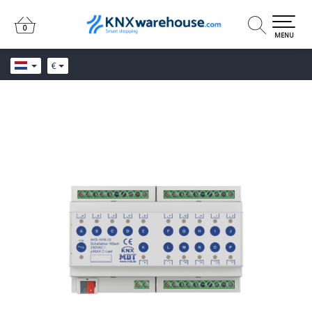
0
0
MENU
€