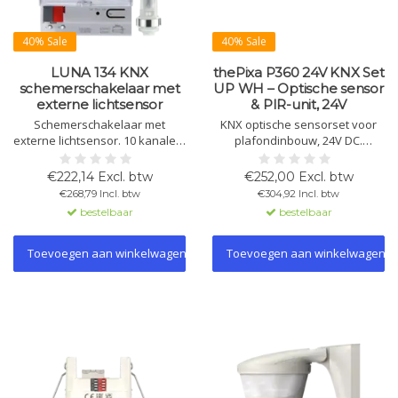
40% Sale
40% Sale
LUNA 134 KNX
thePixa P360 24V KNX Set
schemerschakelaar met
UP WH – Optische sensor
externe lichtsensor
& PIR-unit, 24V
Schemerschakelaar met
KNX optische sensorset voor
externe lichtsensor. 10 kanalen,
plafondinbouw, 24V DC.
4 drempelwaardekanalen, 6
Inclusief optische sensor en
logische kanalen, handmatige
PIR-unit. Rechthoekig
€222,14 Excl. btw
€252,00 Excl. btw
bediening, displayverlichting en
detectiebereik, licht- en
€268,79 Incl. btw
€304,92 Incl. btw
PIN-beveiliging.
aanwezigheidsregeling,
bestelbaar
bestelbaar
temperatuursensor.
Toevoegen aan winkelwagen
Toevoegen aan winkelwagen