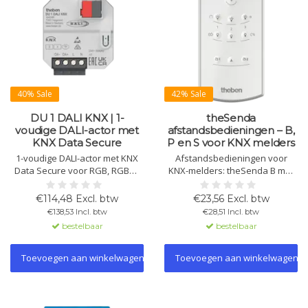
40% Sale
42% Sale
DU 1 DALI KNX | 1-
theSenda
voudige DALI-actor met
afstandsbedieningen – B,
KNX Data Secure
P en S voor KNX melders
1-voudige DALI-actor met KNX
Afstandsbedieningen voor
Data Secure voor RGB, RGBW,
KNX-melders: theSenda B met
Tunable White en DT8-
app-integratie, theSenda P voor
armaturen, voorzien van 2
service en theSenda S voor
€114,48 Excl. btw
€23,56 Excl. btw
binaire ingangen,
gebruikersbediening en
€138,53 Incl. btw
€28,51 Incl. btw
geïntegreerde
lichtscènes.
bestelbaar
bestelbaar
temperatuurbewaking en
compacte inbouwmodule.
Eenvoudige inbedrijfstelling
Toevoegen aan winkelwagen
Toevoegen aan winkelwagen
voor max. 30 EVA's in
broadcastmodus.