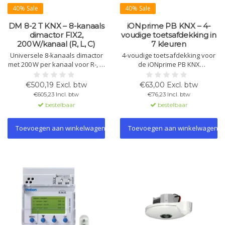
40% Sale
40% Sale
DM 8-2 T KNX – 8-kanaals
iONprime PB KNX – 4-
dimactor FIX2,
voudige toetsafdekking in
200 W/kanaal (R, L, C)
7 kleuren
Universele 8-kanaals dimactor
4-voudige toetsafdekking voor
met 200 W per kanaal voor R-, L-
de iONprime PB KNX
en C-belastingen. Geschikt voor
tastsensor-basismodule.
LED, halogeen, spaarlampen en
Uitgevoerd in metaal of
€500,19 Excl. btw
€63,00 Excl. btw
ventilatoren. Met
hoogwaardig kunststof met
€605,23 Incl. btw
€76,23 Incl. btw
handbediening en LED-status.
premium afwerking en
bestelbaar
bestelbaar
duidelijke toetsindeling.
Eenvoudige montage via
betrouwbaar klikmechanisme.
Toevoegen aan winkelwagen
Toevoegen aan winkelwagen