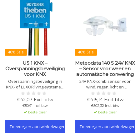
40% Sale
40% Sale
US 1 KNX –
Meteodata 140 S 24V KNX
Overspanningsbeveiliging
– Sensor voor weer en
voor KNX
automatische zonwering
Overspanningsbeveiliging in
24V KNX-combisensor voor
KNX- of LUXORliving-systemen.
wind, regen, licht en
Beschermt buskoppelingen
temperatuur. Met automatische
tegen piekspanningen.
zonwering voor 8 gevels en
€42,07 Excl. btw
€415,14 Excl. btw
Eenvoudig te monteren in
geïntegreerde regensensor
€50,91 Incl. btw
€502,32 Incl. btw
plaats van de busklem.
met verwarming.
bestelbaar
bestelbaar
Toevoegen aan winkelwagen
Toevoegen aan winkelwagen