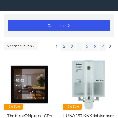
Open filters
Meest bekeken
1
2
3
4
5
6
7
40% Sale
40% Sale
Theben iONprime CP4
LUNA 133 KNX lichtsensor