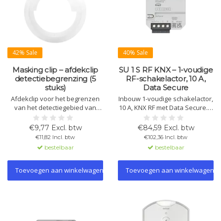
42% Sale
40% Sale
Masking clip – afdekclip
SU 1 S RF KNX – 1-voudige
detectiebegrenzing (5
RF-schakelactor, 10 A,
stuks)
Data Secure
Afdekclip voor het begrenzen
Inbouw 1-voudige schakelactor,
van het detectiegebied van
10 A, KNX RF met Data Secure. 2
theMova P en theRonda P.
binaire ingangen voor
Wordt geleverd als set van 5
drukknoppen, schakelaars of
€9,77 Excl. btw
€84,59 Excl. btw
stuks voor gerichte en veilige
temperatuursensoren.
€11,82 Incl. btw
€102,36 Incl. btw
detectie.
Compact en veilig.
bestelbaar
bestelbaar
Toevoegen aan winkelwagen
Toevoegen aan winkelwagen