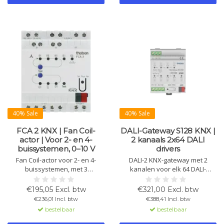
40% Sale
40% Sale
FCA 2 KNX | Fan Coil-
DALI-Gateway S128 KNX |
actor | Voor 2- en 4-
2 kanaals 2x64 DALI
buissystemen, 0–10 V
drivers
Fan Coil-actor voor 2- en 4-
DALI-2 KNX-gateway met 2
buissystemen, met 3
kanalen voor elk 64 DALI-
ventilatorstanden,
drivers. (16) groepen, scènes,
relaisuitgang, 0–10 V regeling,
DT8-kleurregeling, effecten en
€195,05 Excl. btw
€321,00 Excl. btw
condensbewaking,
eenvoudige inbedrijfstelling via
€236,01 Incl. btw
€388,41 Incl. btw
handbediening en aanpassing
gratis ETS DCA-app.
bestelbaar
bestelbaar
op buitentemperatuur.