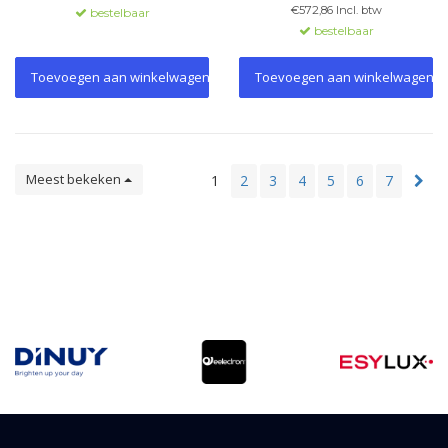
modellen.
robuuste kunststofbehuizing. Ø
€572,86 Incl. btw
bestelbaar
400 mm.
bestelbaar
Toevoegen aan winkelwagen
Toevoegen aan winkelwagen
Meest bekeken
1
2
3
4
5
6
7