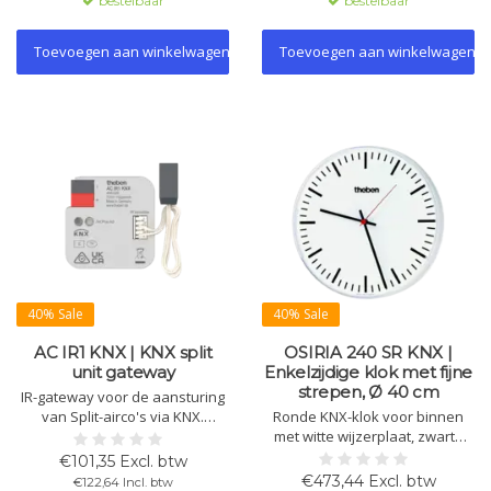
bestelbaar
bestelbaar
mm.
te integreren.
Toevoegen aan winkelwagen
Toevoegen aan winkelwagen
40% Sale
40% Sale
AC IR1 KNX | KNX split
OSIRIA 240 SR KNX |
unit gateway
Enkelzijdige klok met fijne
strepen, Ø 40 cm
IR-gateway voor de aansturing
van Split-airco's via KNX.
Ronde KNX-klok voor binnen
Eenvoudig te configureren met
met witte wijzerplaat, zwarte
uitgebreide database van meer
fijngestreepte cijfers, plexiglas,
€101,35 Excl. btw
dan 500 ondersteunde
rode secondewijzer en
€473,44 Excl. btw
€122,64 Incl. btw