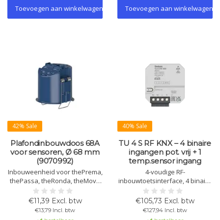
Toevoegen aan winkelwagen
Toevoegen aan winkelwagen
42% Sale
40% Sale
Plafondinbouwdoos 68A
TU 4 S RF KNX – 4 binaire
voor sensoren, Ø 68 mm
ingangen pot. vrij + 1
(9070992)
temp.sensor ingang
Inbouweenheid voor thePrema,
4-voudige RF-
thePassa, theRonda, theMova
inbouwtoetsinterface, 4 binaire
P, PresenceLight 360, compact
ingangen en 1 voor
office, passage en passimo.
temperatuursensor, KNX Data
€11,39 Excl. btw
€105,73 Excl. btw
Met trekontlasting en
Secure. Vrije functie-toewijzing,
€13,79 Incl. btw
€127,94 Incl. btw
aanrakingsbeveiliging. Ø 67,5
compacte montage, eenvoudig