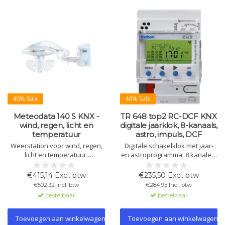
40% Sale
40% Sale
Meteodata 140 S KNX -
TR 648 top2 RC-DCF KNX
wind, regen, licht en
digitale jaarklok, 8-kanaals,
temperatuur
astro, impuls, DCF
Weerstation voor wind, regen,
Digitale schakelklok met jaar-
licht en temperatuur.
en astroprogramma, 8 kanalen,
Automatische zonwering voor
DCF-tijd, 800 geheugenplaatsen,
max. 8 gevels, inclusief
vakantie- en cyclusprogramma,
€415,14 Excl. btw
€235,50 Excl. btw
regensensor, logica en KNX-
zonder netspanning, DIN-
€502,32 Incl. btw
€284,95 Incl. btw
integratie.
railmontage, KNX-bus.
bestelbaar
bestelbaar
Toevoegen aan winkelwagen
Toevoegen aan winkelwagen