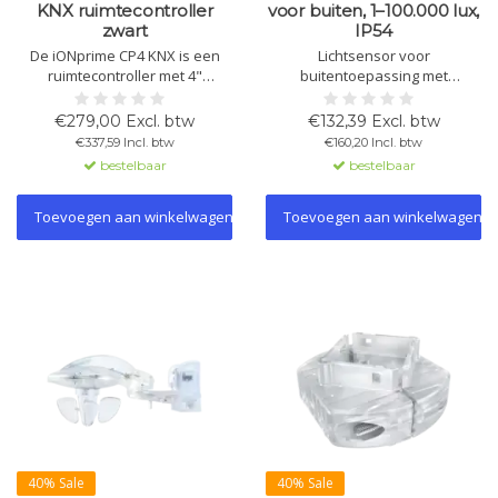
KNX ruimtecontroller
voor buiten, 1–100.000 lux,
zwart
IP54
De iONprime CP4 KNX is een
Lichtsensor voor
ruimtecontroller met 4"
buitentoepassing met
touchscreen voor temperatuur,
meetbereik van 1 tot 100.000
luchtvochtigheid, nabijheid en
lux. Ideaal voor
€279,00 Excl. btw
€132,39 Excl. btw
helderheid. Tot 6 pagina’s met
lichtafhankelijke regeling en
€337,59 Incl. btw
€160,20 Incl. btw
elk 8 functies voor schakelen,
combineerbaar met het
bestelbaar
bestelbaar
dimmen, jaloezie- en
Theben-weerstation.
klimaatregeling in slimme
gebouwen.
Toevoegen aan winkelwagen
Toevoegen aan winkelwagen
40% Sale
40% Sale