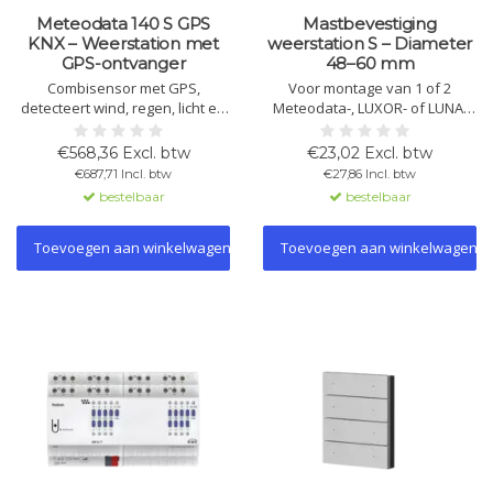
Meteodata 140 S GPS
Mastbevestiging
KNX – Weerstation met
weerstation S – Diameter
GPS-ontvanger
48–60 mm
Combisensor met GPS,
Voor montage van 1 of 2
detecteert wind, regen, licht en
Meteodata-, LUXOR- of LUNA-
temperatuur. Regelt zonwering
weerstations aan een mast of
automatisch, tot 8 gevels.
buitenhoek met een diameter
€568,36 Excl. btw
€23,02 Excl. btw
Inclusief regensensor met
van 48–60 mm.
€687,71 Incl. btw
€27,86 Incl. btw
verwarming.
bestelbaar
bestelbaar
Toevoegen aan winkelwagen
Toevoegen aan winkelwagen