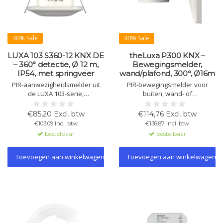
40% Sale
40% Sale
LUXA 103 S360-12 KNX DE
theLuxa P300 KNX –
– 360° detectie, Ø 12 m,
Bewegingsmelder,
IP54, met springveer
wand/plafond, 300°, Ø16m
PIR-aanwezigheidsmelder uit
PIR-bewegingsmelder voor
de LUXA 103-serie,
buiten, wand- of
plafondinbouw met
plafondmontage. Automatische
springveren, 360° detectie, Ø 12
lichtsturing op basis van
€85,20 Excl. btw
€114,76 Excl. btw
m, KNX, licht- en
aanwezigheid en lichtsterkte.
€103,09 Incl. btw
€138,87 Incl. btw
aanwezigheidskanalen,
Eenvoudig te integreren in KNX-
bestelbaar
bestelbaar
lichtmeting, temperatuursensor,
systemen via ETS.
IP54.
Toevoegen aan winkelwagen
Toevoegen aan winkelwagen