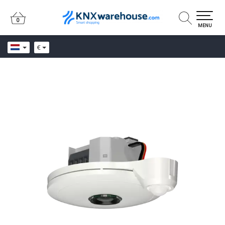
0
0
MENU
€