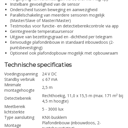
Instelbare gevoeligheid van de sensor
Onderscheid tussen beweging en aanwezigheid
Parallelschakeling van meerdere sensoren mogelijk
(Master/Slave of Master/Master)
Testmodus voor functie- en detectiebereikcontrole via app
Geïntegreerde temperatuursensor
Uitgave van bezettingsgraad en -dichtheid per telegram
Eenvoudige plafondinbouw in standaard inbouwdoos (2-
puntsbevestiging)
Optioneel ook plafondopbouw mogelijk met opbouwraam
Technische specificaties
Voedingsspanning
24 V DC
Standby verbruik
≤ 67 mA
Minimale
2,5 m
montagehoogte
Rechthoekig, 11,0 x 15,5 m (max. 171 m² bij
Detectiebereik
4,5 m hoogte)
Meetbereik
5 - 3000 lux
lichtsterkte
Type aansluiting
KNX-busklem
Plafondinbouw (inbouwdoos, 2-
Montage