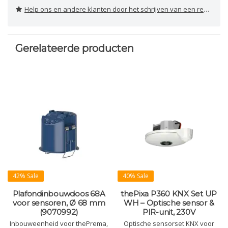
Help ons en andere klanten door het schrijven van een review
Gerelateerde producten
42% Sale
40% Sale
Plafondinbouwdoos 68A
thePixa P360 KNX Set UP
voor sensoren, Ø 68 mm
WH – Optische sensor &
(9070992)
PIR-unit, 230V
Inbouweenheid voor thePrema,
Optische sensorset KNX voor