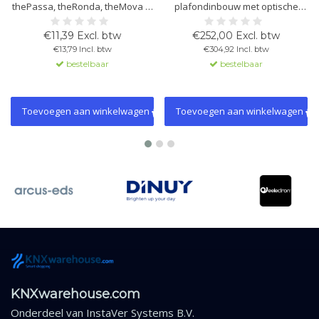
thePassa, theRonda, theMova P,
plafondinbouw met optische
PresenceLight 360, compact
sensor en PIR-unit. Rechthoekig
office, passage en passimo. Met
detectiebereik, licht- en
€11,39 Excl. btw
€252,00 Excl. btw
trekontlasting en
aanwezigheidsregeling,
€13,79 Incl. btw
€304,92 Incl. btw
aanrakingsbeveiliging. Ø 67,5
temperatuursensor.
bestelbaar
bestelbaar
mm.
Toevoegen aan winkelwagen
Toevoegen aan winkelwagen
KNXwarehouse.com
Onderdeel van
InstaVer Systems B.V.