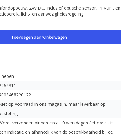
fondopbouw, 24V DC. Inclusief optische sensor, PIR-unit en
ebereik, licht- en aanwezigheidsregeling,
Toevoegen aan winkelwagen
Theben
2269311
4003468220122
Niet op voorraad in ons magazijn, maar leverbaar op
bestelling.
Wordt verzonden binnen circa 10 werkdagen (let op: dit is
een indicatie en afhankelijk van de beschikbaarheid bij de