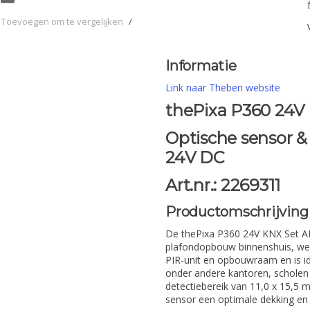
Toevoegen om te vergelijken
/
Informatie
Link naar Theben website
thePixa P360 24V
Optische sensor &
24V DC
Art.nr.: 2269311
Productomschrijving
De thePixa P360 24V KNX Set A
plafondopbouw binnenshuis, wer
PIR-unit en opbouwraam en is id
onder andere kantoren, schole
detectiebereik van 11,0 x 15,5 
sensor een optimale dekking en in