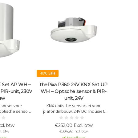
40% Sale
X Set AP WH –
thePixa P360 24V KNX Set UP
PIR-unit, 230V
WH – Optische sensor & PIR-
uw
unit, 24V
nsorset voor
KNX optische sensorset voor
ptische sensor,
plafondinbouw, 24V DC. Inclusief
aam. Rechthoekig
optische sensor en PIR-unit.
 licht- en
Rechthoekig detectiebereik, licht- en
cl. btw
€252,00 Excl. btw
regeling,
aanwezigheidsregeling,
l. btw
€304,92 Incl. btw
sensor.
temperatuursensor.
baar
bestelbaar