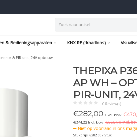
en & Bedieningsapparaten
KNX RF (draadloos)
Visualis
sensor & PIR-unit, 24V opbouw
THEPIXA P36
AP WH – OP
PIR-UNIT, 
0 Review(s)
€
282,00
€470,
Excl. btw
€341,22
Incl. btw
€
568,70 Incl. bt
Niet op voorraad in ons magaz
Stukprijs: €282,00 / Stuk