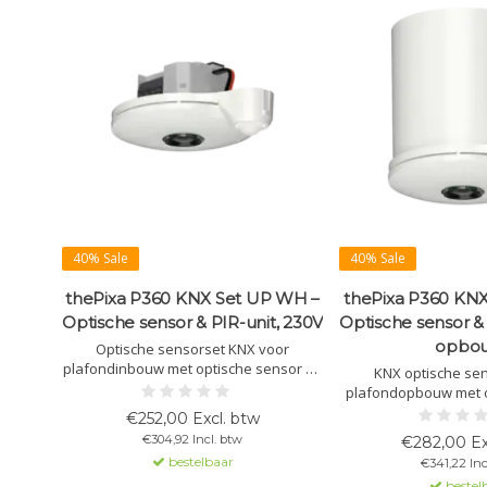
40% Sale
40% Sale
thePixa P360 KNX Set UP WH –
thePixa P360 KN
Optische sensor & PIR-unit, 230V
Optische sensor & 
opbo
Optische sensorset KNX voor
plafondinbouw met optische sensor en
KNX optische se
PIR-unit. Rechthoekig detectiebereik,
plafondopbouw met o
licht- en aanwezigheidsregeling,
PIR-unit en opbouwr
€252,00 Excl. btw
temperatuursensor.
detectiebereik,
€304,92 Incl. btw
€282,00 Ex
aanwezigheids
bestelbaar
€341,22 Inc
temperatuur
bestel