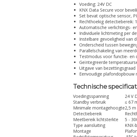
Voeding: 24V DC
KNX Data Secure voor bevei
Set bevat optische sensor, 
Rechthoekig detectiebereik: 
Automatische verlichtings- e
Individuele lichtmeting per de
Instelbare gevoeligheid van 
Onderscheid tussen bewegin
Parallelschakeling van meer
Testmodus voor functie- en d
Geïntegreerde temperatuurs
Uitgave van bezettingsgraad 
Eenvoudige plafondopbouw
Technische specificat
Voedingsspanning
24 V 
Standby verbruik
≤ 67 
Minimale montagehoogte
2,5 m
Detectiebereik
Recht
Meetbereik lichtsterkte
5 - 30
Type aansluiting
KNX-b
Montage
Plafo
Bedrijfstemperatuur
-5°C 