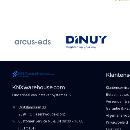
Klantens
KNXwarehouse.com
Klantenservice
Betaalmethod
Onderdeel van
InstaVer Systems B.V.
Verzenden & r
Duitslandlaan 33
Garantie & Rep
2391 PC Hazerswoude-Dorp
Algemene voo
Customer Service NL & EN 09:00 – 16:00
Privacybeleid
(CET/CEST)
Over ons