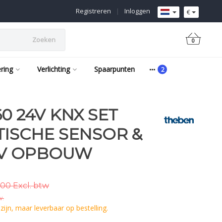
Registreren
|
Inloggen
€
Zoeken
0
ering
Verlichting
Spaarpunten
0 24V KNX SET
TISCHE SENSOR &
24V OPBOUW
00 Excl. btw
w.
ijn, maar leverbaar op bestelling.