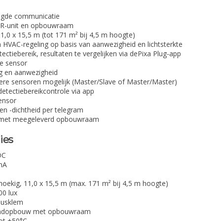
ligde communicatie
PIR-unit en opbouwraam
11,0 x 15,5 m (tot 171 m² bij 4,5 m hoogte)
n HVAC-regeling op basis van aanwezigheid en lichtsterkte
tectiebereik, resultaten te vergelijken via dePixa Plug-app
de sensor
g en aanwezigheid
dere sensoren mogelijk (Master/Slave of Master/Master)
etectiebereikcontrole via app
ensor
en -dichtheid per telegram
 met meegeleverd opbouwraam
ies
DC
mA
hoekig, 11,0 x 15,5 m (max. 171 m² bij 4,5 m hoogte)
00 lux
usklem
ndopbouw met opbouwraam
tot +50°C