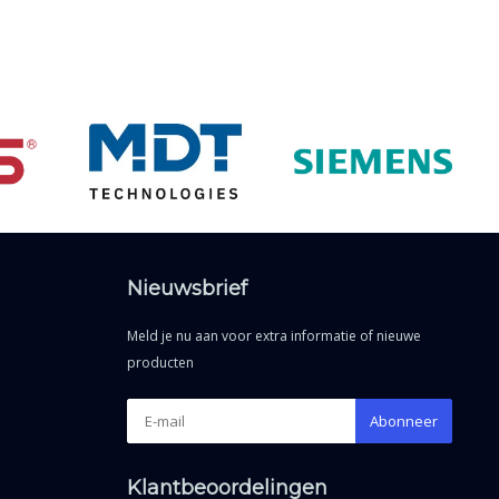
Nieuwsbrief
Meld je nu aan voor extra informatie of nieuwe
producten
Abonneer
Klantbeoordelingen